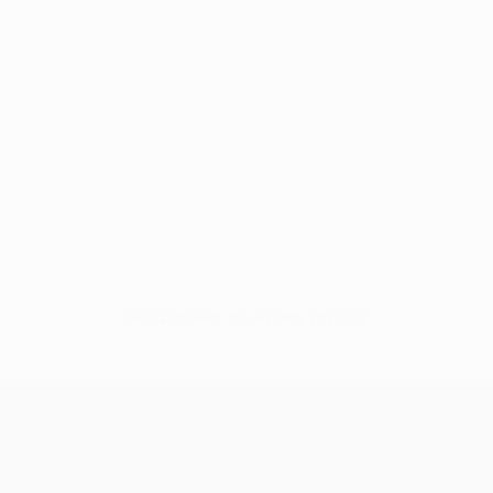
Нет данных по этому игроку
Лига конференций УЕФА