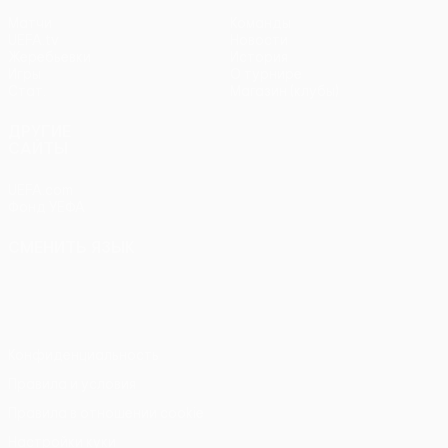
Матчи
Команды
UEFA.tv
Новости
Жеребьевки
История
Игры
О турнире
Стат.
Магазин (клубы)
ДРУГИЕ
САЙТЫ
UEFA.com
Фонд УЕФА
СМЕНИТЬ ЯЗЫК
Русский
English
Français
Deutsch
Русский
Español
Italiano
Português
Конфиденциальность
Правила и условия
Правила в отношении cookie
Настройки куки