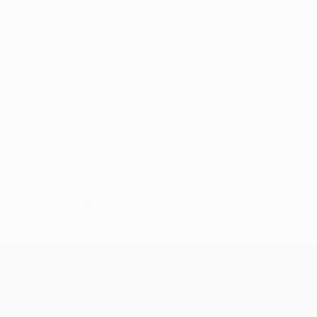
Нет данных по этому игроку
Лига конференций УЕФА