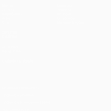
Матчи
Команды
UEFA.tv
Новости
Жеребьевки
История
Игры
О турнире
Стат.
Магазин (клубы)
ДРУГИЕ
САЙТЫ
UEFA.com
Фонд УЕФА
СМЕНИТЬ ЯЗЫК
Русский
English
Français
Deutsch
Русский
Español
Italiano
Português
Конфиденциальность
Правила и условия
Правила в отношении cookie
Настройки куки