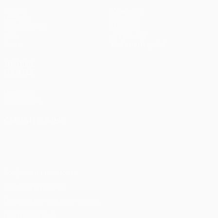
Матчи
Команды
UEFA.tv
Новости
Жеребьевки
История
Игры
О турнире
Стат.
Магазин (клубы)
ДРУГИЕ
САЙТЫ
UEFA.com
Фонд УЕФА
СМЕНИТЬ ЯЗЫК
Русский
English
Français
Deutsch
Русский
Español
Italiano
Português
Конфиденциальность
Правила и условия
Правила в отношении cookie
Настройки куки