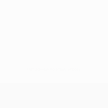
Нет данных по этому игроку
Лига конференций УЕФА