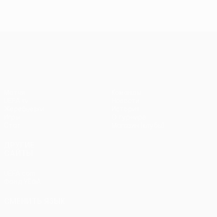
Лига конференций УЕФА
Матчи
Команды
UEFA.tv
Новости
Жеребьевки
История
Игры
О турнире
Стат.
Магазин (клубы)
ДРУГИЕ
САЙТЫ
UEFA.com
Фонд УЕФА
СМЕНИТЬ ЯЗЫК
Русский
English
Français
Deutsch
Русский
Español