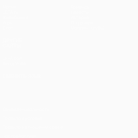
Матчи
Команды
UEFA.tv
Новости
Жеребьевки
История
Игры
О турнире
Стат.
Магазин (клубы)
ДРУГИЕ
САЙТЫ
UEFA.com
Фонд УЕФА
СМЕНИТЬ ЯЗЫК
Русский
English
Français
Deutsch
Русский
Español
Italiano
Português
Конфиденциальность
Правила и условия
Правила в отношении cookie
Настройки куки