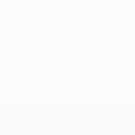
Нет данных по этому игроку
Лига конференций УЕФА