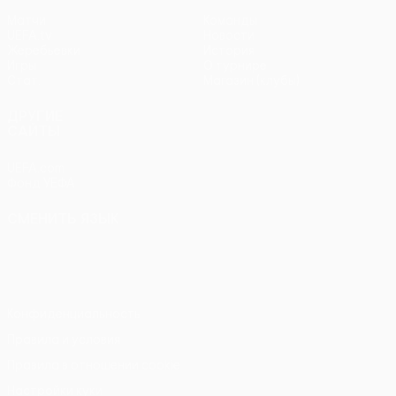
Матчи
Команды
UEFA.tv
Новости
Жеребьевки
История
Игры
О турнире
Стат.
Магазин (клубы)
ДРУГИЕ
САЙТЫ
UEFA.com
Фонд УЕФА
СМЕНИТЬ ЯЗЫК
Русский
English
Français
Deutsch
Русский
Español
Italiano
Português
Конфиденциальность
Правила и условия
Правила в отношении cookie
Настройки куки