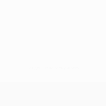
Нет данных по этому игроку
Лига конференций УЕФА