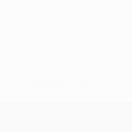
Нет данных по этому игроку
Лига конференций УЕФА