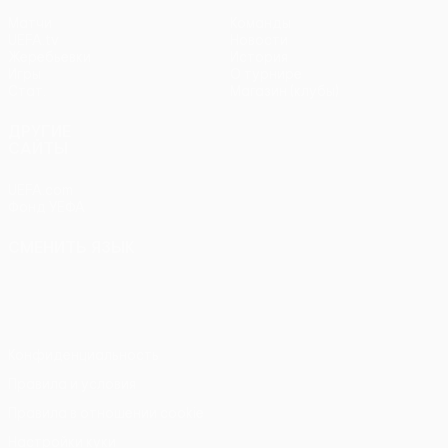
Матчи
Команды
UEFA.tv
Новости
Жеребьевки
История
Игры
О турнире
Стат.
Магазин (клубы)
ДРУГИЕ
САЙТЫ
UEFA.com
Фонд УЕФА
СМЕНИТЬ ЯЗЫК
Русский
English
Français
Deutsch
Русский
Español
Italiano
Português
Конфиденциальность
Правила и условия
Правила в отношении cookie
Настройки куки