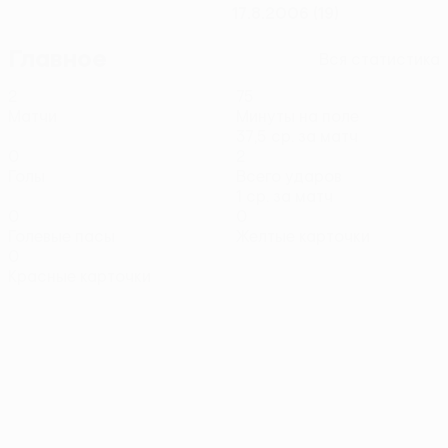
17.8.2006 (19)
Главное
Вся статистика
2
75
Матчи
Минуты на поле
37,5 ср. за матч
0
2
Голы
Всего ударов
1 ср. за матч
0
0
Голевые пасы
Желтые карточки
0
Красные карточки