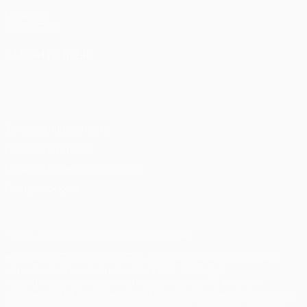
UEFA.com
Фонд УЕФА
СМЕНИТЬ ЯЗЫК
Русский
English
Français
Deutsch
Русский
Español
Italiano
Português
Конфиденциальность
Правила и условия
Правила в отношении cookie
Настройки куки
© 1998-2026 УЕФА. Все права защищены
Название UEFA, логотип УЕФА, а также элементы дизайна,
относящиеся к соревнованиям УЕФА, являются
зарегистрированными торговыми марками УЕФА и/или
охраняются авторским правом. Использование этих торговых