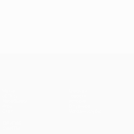
Лига конференций УЕФА
Матчи
Команды
UEFA.tv
Новости
Жеребьевки
История
Игры
О турнире
Стат.
Магазин (клубы)
ДРУГИЕ
САЙТЫ