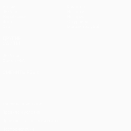
Матчи
Команды
UEFA.tv
Новости
Жеребьевки
История
Игры
О турнире
Стат.
Магазин (клубы)
ДРУГИЕ
САЙТЫ
UEFA.com
Фонд УЕФА
СМЕНИТЬ ЯЗЫК
Русский
English
Français
Deutsch
Русский
Español
Italiano
Português
Конфиденциальность
Правила и условия
Правила в отношении cookie
Настройки куки