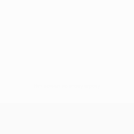
Нет данных по этому игроку
Лига конференций УЕФА