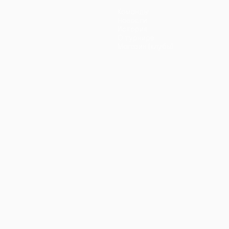
Команды
Новости
История
О турнире
Магазин (клубы)
ano
Português