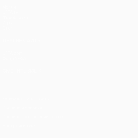
Матчи
UEFA.tv
Жеребьевки
Игры
Стат.
ДРУГИЕ САЙТЫ
UEFA.com
Фонд УЕФА
СМЕНИТЬ ЯЗЫК
Русский
English
Français
Deutsch
Русский
Español
Itali
Конфиденциальность
Правила и условия
Правила в отношении cookie
Настройки куки