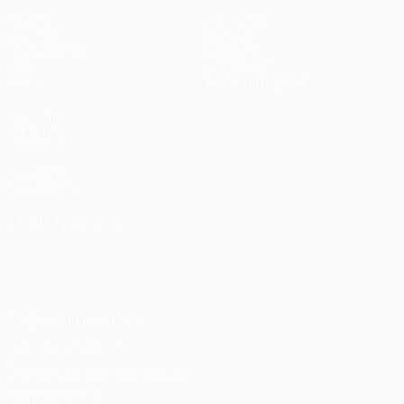
Матчи
Команды
UEFA.tv
Новости
Жеребьевки
История
Игры
О турнире
Стат.
Магазин (клубы)
ДРУГИЕ
САЙТЫ
UEFA.com
Фонд УЕФА
СМЕНИТЬ ЯЗЫК
Русский
English
Français
Deutsch
Русский
Español
Italiano
Português
Конфиденциальность
Правила и условия
Правила в отношении cookie
Настройки куки