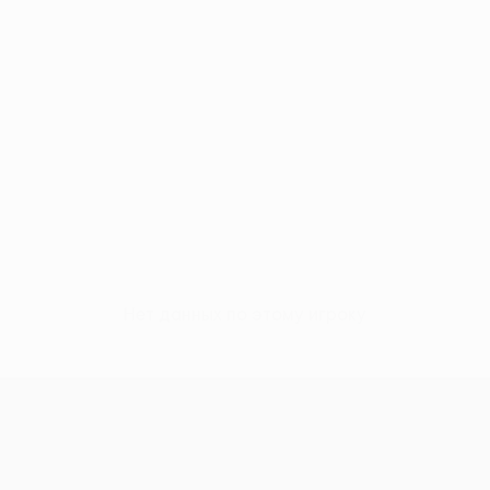
Нет данных по этому игроку
Лига конференций УЕФА