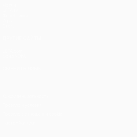
Матчи
UEFA.tv
Жеребьевки
Игры
Стат.
ДРУГИЕ САЙТЫ
UEFA.com
Фонд УЕФА
СМЕНИТЬ ЯЗЫК
Русский
English
Français
Deutsch
Русский
Español
Itali
Конфиденциальность
Правила и условия
Правила в отношении cookie
Настройки куки