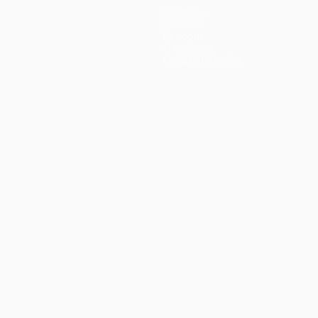
Команды
Новости
История
О турнире
Магазин (клубы)
ano
Português