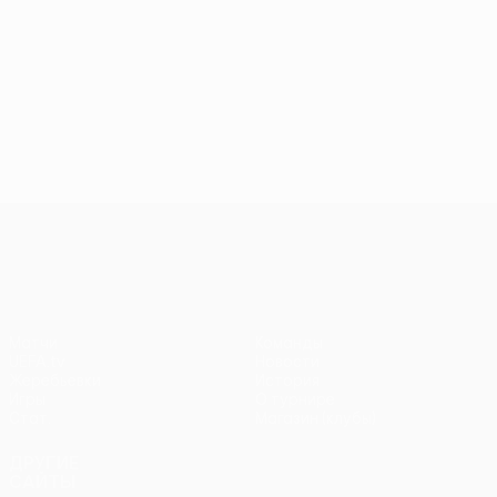
Лига конференций УЕФА
Матчи
Команды
UEFA.tv
Новости
Жеребьевки
История
Игры
О турнире
Стат.
Магазин (клубы)
ДРУГИЕ
САЙТЫ