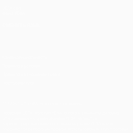
UEFA.com
Фонд УЕФА
СМЕНИТЬ ЯЗЫК
Русский
English
Français
Deutsch
Русский
Español
Italiano
Português
Конфиденциальность
Правила и условия
Правила в отношении cookie
Настройки куки
© 1998-2026 УЕФА. Все права защищены
Название UEFA, логотип УЕФА, а также элементы дизайна,
относящиеся к соревнованиям УЕФА, являются
зарегистрированными торговыми марками УЕФА и/или
охраняются авторским правом. Использование этих торговых