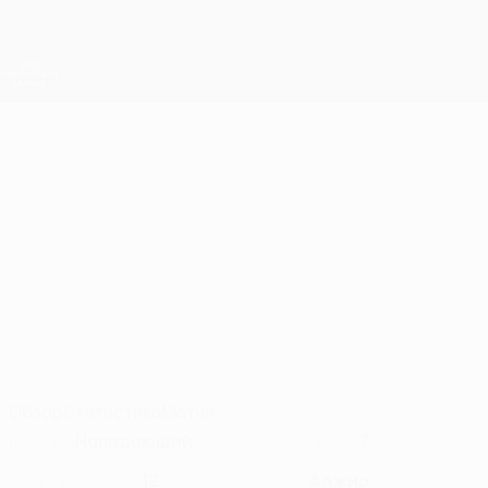
Skip
to
main
Лига конференций. Официальное
Скачать
content
Результаты live и статистика
Лига конференций УЕФА
НАДИР
Надир Бенбуали Стат. 2026/27
БЕНБУАЛИ
Дьер
Алжир
Обзор
Статистика
Матчи
Нападающий
7
ПОЗИЦИЯ
НОМЕР В КЛУБЕ
12
Алжир
НОМЕР В СБОРНОЙ
СТРАНА