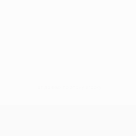
Нет данных по этому игроку
Лига конференций УЕФА