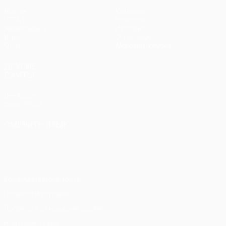
Матчи
Команды
UEFA.tv
Новости
Жеребьевки
История
Игры
О турнире
Стат.
Магазин (клубы)
ДРУГИЕ
САЙТЫ
UEFA.com
Фонд УЕФА
СМЕНИТЬ ЯЗЫК
Русский
English
Français
Deutsch
Русский
Español
Italiano
Português
Конфиденциальность
Правила и условия
Правила в отношении cookie
Настройки куки