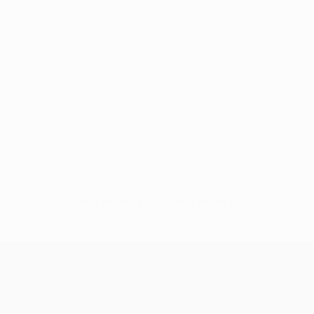
Нет данных по этому игроку
Лига конференций УЕФА