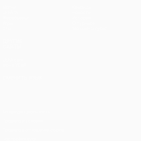
Матчи
Команды
UEFA.tv
Новости
Жеребьевки
История
Игры
О турнире
Стат.
Магазин (клубы)
ДРУГИЕ
САЙТЫ
UEFA.com
Фонд УЕФА
СМЕНИТЬ ЯЗЫК
Русский
English
Français
Deutsch
Русский
Español
Italiano
Português
Конфиденциальность
Правила и условия
Правила в отношении cookie
Настройки куки