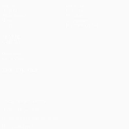
Матчи
Команды
UEFA.tv
Новости
Жеребьевки
История
Игры
О турнире
Стат.
Магазин (клубы)
ДРУГИЕ
САЙТЫ
UEFA.com
Фонд УЕФА
СМЕНИТЬ ЯЗЫК
Русский
English
Français
Deutsch
Русский
Español
Italiano
Português
Конфиденциальность
Правила и условия
Правила в отношении cookie
Настройки куки