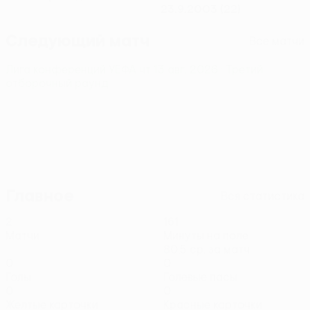
23.9.2003 (22)
Следующий матч
Все матчи
Лига конференций УЕФА
чт 13 авг. 2026
· Третий
отборочный раунд
Главное
Вся статистика
2
161
Матчи
Минуты на поле
80,5 ср. за матч
0
0
Голы
Голевые пасы
0
0
Желтые карточки
Красные карточки