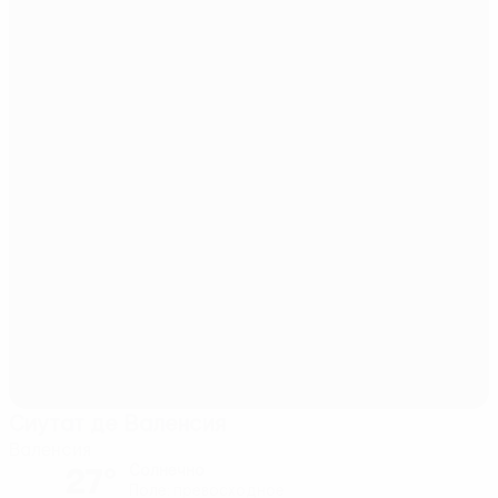
Сиутат де Валенсия
Валенсия
27°
Солнечно
Поле: превосходное