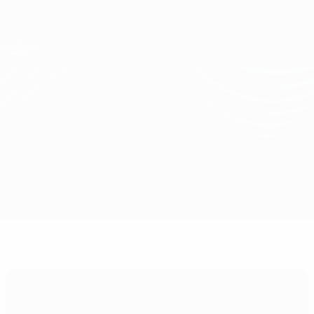
Skip
to
main
Лига конференций. Официальное
Скачать
content
Результаты live и статистика
Лига конференций УЕФА
Бетис vs ХИК
Обзор
Онлайн
О матче