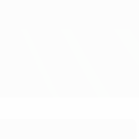
Скачать