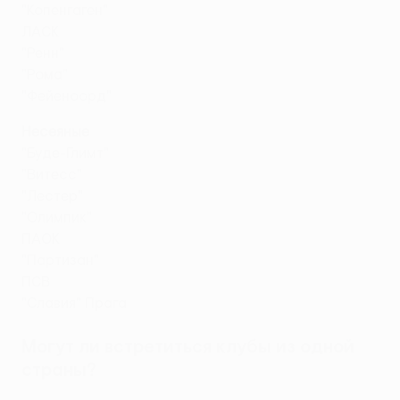
"Копенгаген"
ЛАСК
"Ренн"
"Рома"
"Фейеноорд"
Несеяные
"Буде-Глимт"
"Витесс"
"Лестер"
"Олимпик"
ПАОК
"Партизан"
ПСВ
"Славия" Прага
Могут ли встретиться клубы из одной
страны?