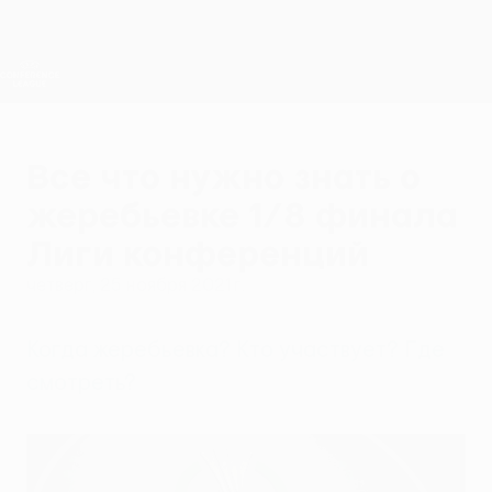
Skip
to
main
Лига конференций. Официальное
Скачать
content
Результаты live и статистика
Лига конференций УЕФА
Все что нужно знать о
жеребьевке 1/8 финала
Лиги конференций
четверг, 25 ноября 2021 г.
Когда жеребьевка? Кто участвует? Где
смотреть?