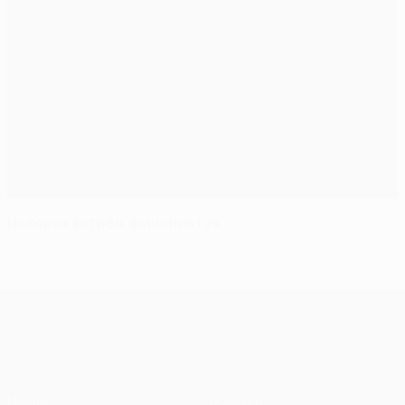
История встреч финалистов
Лига конференций УЕФА
Матчи
Команды