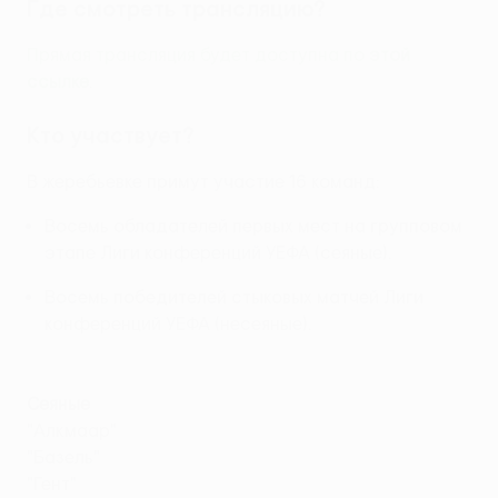
Где смотреть трансляцию?
Прямая трансляция будет доступна по
этой
ссылке
.
Кто участвует?
В жеребьевке примут участие 16 команд:
Восемь обладателей первых мест на групповом
этапе Лиги конференций УЕФА (сеяные).
Восемь победителей стыковых матчей Лиги
конференций УЕФА (несеяные).
Сеяные
"Алкмаар"
"Базель"
"Гент"