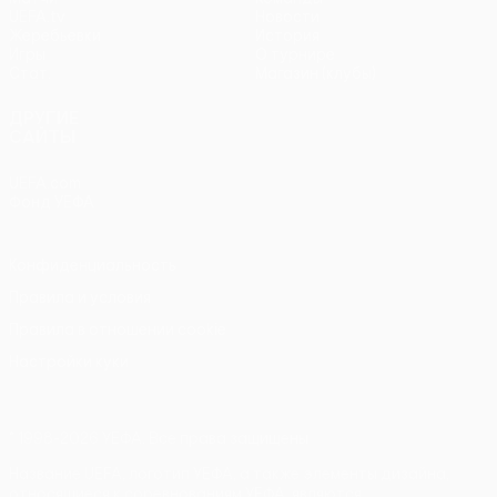
UEFA.tv
Новости
Жеребьевки
История
Игры
О турнире
Стат.
Магазин (клубы)
ДРУГИЕ
САЙТЫ
UEFA.com
Фонд УЕФА
Конфиденциальность
Правила и условия
Правила в отношении cookie
Настройки куки
© 1998-2026 УЕФА. Все права защищены
Название UEFA, логотип УЕФА, а также элементы дизайна,
относящиеся к соревнованиям УЕФА, являются