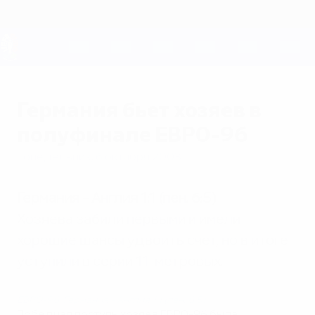
Skip
to
main
content
ЕВРО-2028
Германия бьет хозяев в
полуфинале ЕВРО-96
понедельник, 6 октября 2003 г.
Германия - Англия 1:1 (пен. 6:5)
Хозяева забили первыми и имели
хорошие шансы удвоить счет, но в итоге
уступили в серии 11-метровых.
ЕВРО-96: Германия - Англия 1:1 (пен. 6:5)