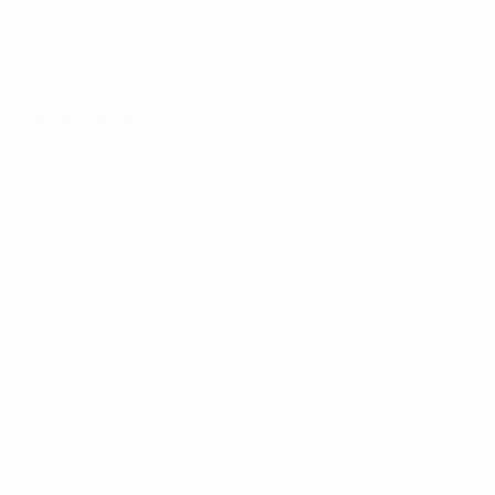
Кепке отбил удар Саутгейта и поставил крест на
надеждах всей Англии, ну а немцев ждал
очередной финал.
Прямая речь
Вратарь сборной Германии Андреас Кепке
: "Все мы
просто валились от усталости. Борьба в течение
120 минут была невероятной. Англичане
заслуживали победы ничуть не меньше нашего.
Мне очень повезло, что удалось отразить один 11-
метровый. Все пять ударов до этого соперники
исполнили идеально".
Нападающий сборной Германии Штефан Кунц
:
"Обычно Англия не доходит до пятого удара в
серии пенальти. И когда хозяева добрались до
этого момента, мое сердце ушло в пятки. Я хотел
пробить низом, но мяч влетел в сетку верхом".