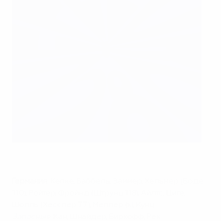
Icon Sport via Getty Images
Германия
: Кепке, Баббель, Заммер, Хельмер (Боде
110), Ройтер, Фройнд (Штрунц 118), Айлтс, Циге,
Шолль (Хесслер 77), Меллер (к), Кунц
Запасные
: Кан, Шнайдер, Бирхофф, Рек