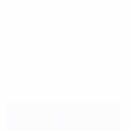
Главный тренер сборной Англии Терри Венейблс
:
"Футболисты могут гордиться собой, как и все
остальные, кто был задействован в нашем общем
деле последние пять недель. Очень жаль, что нам
не удалось выйти в финал, но мы сделали для этого
все возможное. Считаю, во втором тайме мы играли
просто отлично, потом мы имели шансы вырвать
победу в дополнительное время. Но, к сожалению,
не получилось".
СИМВОЛИЧЕСКАЯ СБОРНАЯ ЕВРО-1996
Составы