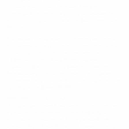
Победная поступь хозяев ЕВРО-96 была
остановлена сборной Германии. Немцы в
очередной раз перешли дорогу англичанам и во
второй раз подряд пробились в финал чемпионата
Европы.
Британская команда неслась вперед на крыльях
вдохновения и патриотизма, которые охватили всю
страну. Групповой этап "три льва" завершили
эффектной победой над Нидерландами (4:1),
однако тот факт, что в полуфинале их ожидает
Германия, не добавлял местным болельщикам
оптимизма. На пути англичан стояла "бундестим", не
пустившая их в финал ЧМ-1990.
ЕВРО-1996: ЧТО НАДО ЗНАТЬ
Нападающий хозяев Алан Ширер открыл счет уже
в дебюте, а через четверть часа Штефан Кунц
восстановил равновесие. Хотя в дальнейшем
команда Терри Венейблса была ближе к успеху,