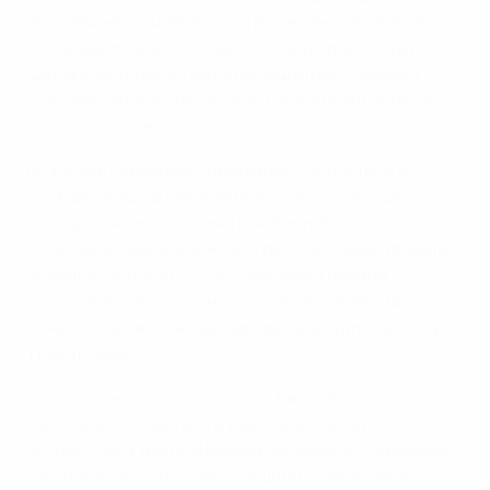
Хозяева не стушевались и в основное время не раз
могли выйти вперед. Так, опасный удар Тедди
Шерингема принял на себя защитник, а Ширер,
который замыкал передачу Даррена Андертона,
пробил чуть неточно.
Пожалуй, самый выгодный шанс отличиться в
составе немцев имел Хельмер, но из хорошей
позиции он запустил мяч в небеса. В
дополнительное время, когда стало действовать
правило "золотого гола", соперники начали
раскрываться. Особенно старались футболисты
Венейблса, явно не желавшие доводить дело до
11-метровых.
Стойка помешала отличиться Андертону, а
Гаскойну, который дотягивался до мяча после
острого прострела Ширера, не хватило считанных
сантиметров. В итоге все решили 11-метровые.