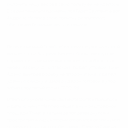
склонить чашу весов в свою пользу ей не удалось.
В серии пенальти промахнулся Гарет Саутгейт, а вот
Андреас Меллер свою попытку реализовал,
обеспечив Германии место в финале.
Лучший бомбардир ЕВРО-96: Все голы Алана Ширера
Переполненный "Уэмбли" взорвался уже на второй
минуте, когда Андреас Кепке с большим трудом
справился с дальним выстрелом Пола Инса. Еще
через 30 секунд Пол Гаскойн подал угловой, Тони
Адамс, выиграв борьбу на "втором этаже", сделал
удачную скидку, а Ширер ударом головой в упор
забил свой пятый гол на ЕВРО-96.
Ответного укола команды Берти Фогтса пришлось
ждать 16 минут. Меллер нашел в чужой штрафной
площади Томаса Хельмера, тот развернулся и
прострелил. Кунцу, который оторвался от опекунов,
оставалось только пробить мимо Дэвида Симена.