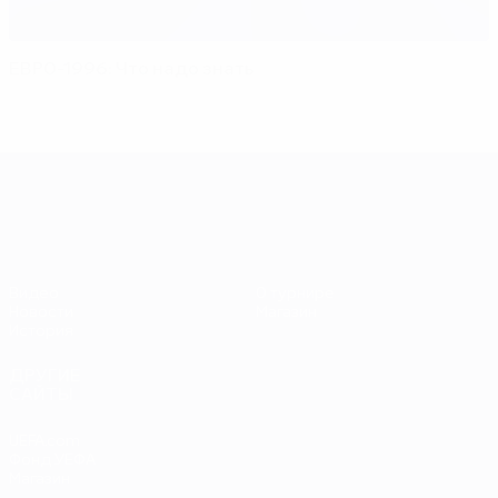
ЕВРО-1996: Что надо знать
ЕВРО-2028
Видео
О турнире
Новости
Магазин
История
ДРУГИЕ
САЙТЫ
UEFA.com
Фонд УЕФА
Магазин