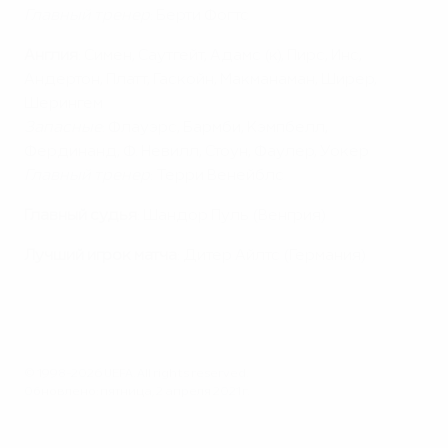
Главный тренер
: Берти Фогтс
Англия
: Симен, Саутгейт, Адамс (к), Пирс, Инс,
Андертон, Платт, Гаскойн, Макманаман, Ширер,
Шерингем
Запасные
: Флауэрс, Бармби, Кэмпбелл,
Фердинанд, Ф. Невилл, Стоун, Фаулер, Уокер
Главный тренер
: Терри Венейблс
Главный судья
: Шандор Пуль (Венгрия)
Лучший игрок матча
: Дитер Айлтс (Германия)
© 1998-2026 UEFA. All rights reserved.
Обновлено: пятница, 2 апреля 2021 г.