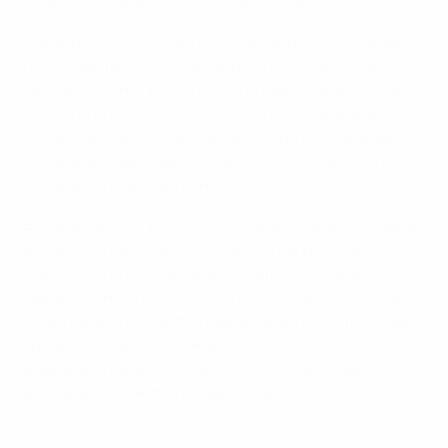
хорваты тоже здорово постарались.
Они играли компактно и очень уверенно. Их линии
полузащиты и обороны держались близко друг к
другу, поэтому пройти их было невероятно трудно.
Мы были близки к этому, пусть и не создавали
стопроцентных моментов. Несмотря на старания
соперника, нам удалось сыграть на ноль, а гол в
концовке позволил нам успокоиться.
В современном футболе команды примерно равны
в классе. В недалеком прошлом мы добились
очень многого, но нельзя сказать, что успехи
дались нам легко. Этого нельзя забывать. Если мы
хотим снова победить, придется выполнить очень
трудную задачу. Должны много работать,
надеяться на небольшую удачу. Хочется верить,
все снова сложится в нашу пользу.