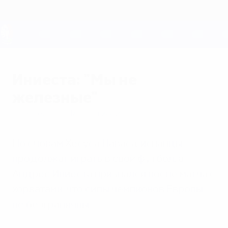
Skip
to
main
content
ЕВРО-2028
Иниеста: "Мы не
железные"
понедельник, 18 июня 2012 г.
По словам Хесуса Наваса, испанцы
продолжат играть в свой футбол, а
Андрес Иниеста признался после матча с
хорватами, что силы чемпионов Европы
не безграничны.