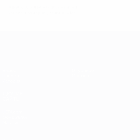
© 1998-2026 UEFA. All rights reserved.
Обновлено: вторник, 19 июня 2012 г.
ЕВРО-2028
Видео
О турнире
Новости
Магазин
История
ДРУГИЕ
САЙТЫ
UEFA.com
Фонд УЕФА
Магазин