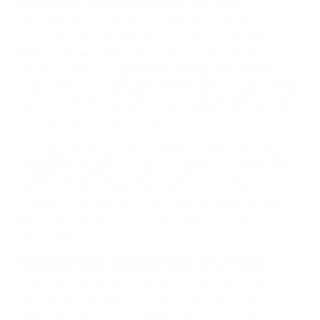
Вратарь сборной Испании Икер Касильяс:
Матч получился очень напряженным, но это
нормально. Хорваты хорошо подготовились ко
встрече с нами. Они сделали так, что нам было
очень сложно создавать моменты, они отлично
оборонялись. В концовке нам повезло. Удался наш
футбол с передачами в одно касание, и мы забили
гол. Как гора с плеч упала.
Впереди нас ждут много матчей и много команд,
которые жаждут обыграть сборную Испании. Мне
повезло в той ситуации [с ударом головой с
ближней дистанции в исполнении Ивана Рактича],
когда соперник мог создать нам большие
проблемы.
Полузащитник сборной Испании Хесус Навас:
Сборная Хорватии оказалась очень крепким
соперником, который играл на одном уровне с
нами. Они нас плотно опекали, и было сложно