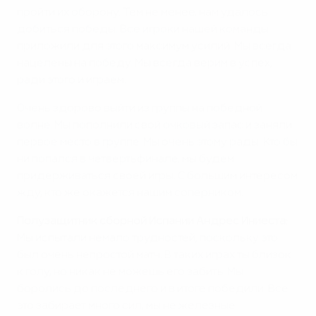
пройти их оборону. Тем не менее, нам удалось
добиться победы. Все игроки нашей команды
приложили для этого максимум усилий. Мы всегда
нацелены на победу. Мы всегда верим в успех,
ради этого и играем.
Очень здорово выйти из группы на победной
волне. Мы пополнили свой очковый запас и заняли
первое место в группе. Мы очень этому рады. Кто бы
ни попался в четвертьфинале, мы будем
придерживаться своей игры. С большим интересом
жду, кто же окажется нашим соперником.
Полузащитник сборной Испании Андрес Иниеста:
Мы испытали немало трудностей, поскольку это
был очень непростой матч. В таких играх ты близок
к голу, но никак не можешь его забить. Мы
боролись до последнего и в итоге победили. Все
это забирает много сил, мы не железные.