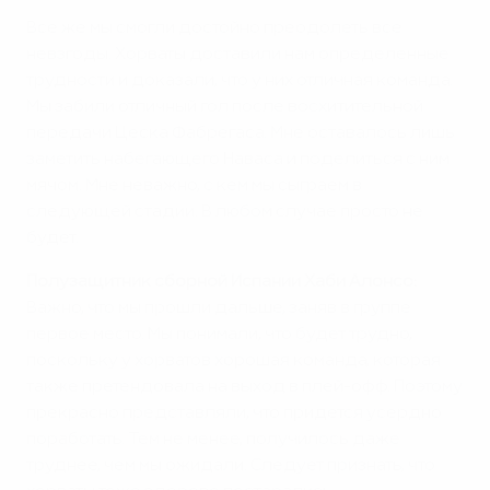
Все же мы смогли достойно преодолеть все
невзгоды. Хорваты доставили нам определенные
трудности и доказали, что у них отличная команда.
Мы забили отличный гол после восхитительной
передачи Цеска Фабрегаса. Мне оставалось лишь
заметить набегающего Наваса и поделиться с ним
мячом. Мне неважно, с кем мы сыграем в
следующей стадии. В любом случае просто не
будет.
Полузащитник сборной Испании Хаби Алонсо:
Важно, что мы прошли дальше, заняв в группе
первое место. Мы понимали, что будет трудно,
поскольку у хорватов хорошая команда, которая
также претендовала на выход в плей-офф. Поэтому
прекрасно представляли, что придется усердно
поработать. Тем не менее, получилось даже
труднее, чем мы ожидали. Следует признать, что