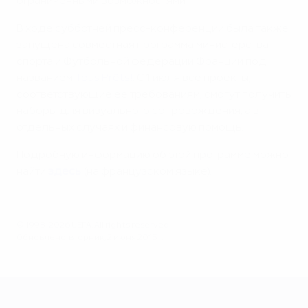
ограниченными возможностями
В ходе субботней пресс-конференции была также
запущена совместная программа министерства
спорта и Футбольной федерации Франции под
названием
Tous Prêts!
. С 1 июля все проекты,
соответствующие ее требованиям, смогут получить
наборы для визуального сопровождения, а в
отдельных случаях и финансовую помощь.
Подробную информацию об этой программе можно
найти
здесь
(на французском языке).
© 1998-2026 UEFA. All rights reserved.
Обновлено: вторник, 2 июня 2015 г.
ЕВРО-2028