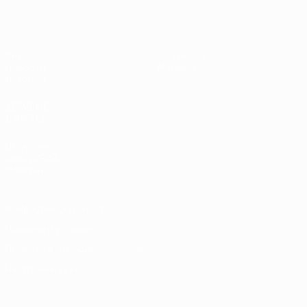
Видео
О турнире
Новости
Магазин
История
ДРУГИЕ
САЙТЫ
UEFA.com
Фонд УЕФА
Магазин
Конфиденциальность
Правила и условия
Правила в отношении cookie
Настройки куки