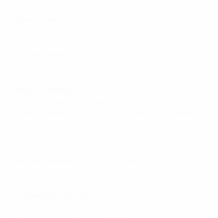
новые технологии
•
Кристин Келли
, журналист и основатель дня
освещения женского спорта - женский спорт и
равноправие полов
•
Полин Гамерр
, генеральный директор
футбольного клуба "Ред Стар" - гражданство и
этнокультурные различия
•
Надия Беллауи
, президент компании Mouvement
Associatif - дела молодежи
•
Тони Эстанге
, трехкратный олимпийский чемпион
по гребле на каноэ, член местного
организационного комитета - забота об
окружающей среде
•
Дидье Фюзийе
, бизнесмен и директор Дома
искусства и культуры имени Андре Мальро в
Кретее - торжества по всей Франции
•
Эмманюэль Ассманн
, президент
Параолимпийского движения - забота о людях с