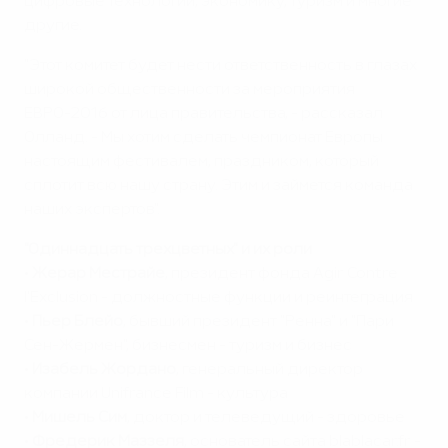
цифровые технологии, экономику, туризм и многие
другие.
"Этот комитет будет нести ответственность в глазах
широкой общественности за мероприятия
ЕВРО-2016 от лица правительства, - рассказал
Олланд. - Мы хотим сделать чемпионат Европы
настоящим фестивалем, праздником, который
сплотит всю нашу страну. Этим и займется команда
наших экспертов".
"Одиннадцать трехцветных" и их роли
•
Жерар Местрайе
, президент фонда Agir Contre
l'Exclusion - должностные функции и реинтеграция
•
Пьер Блейо
, бывший президент "Ренна" и "Пари
Сен-Жермен", бизнесмен - туризм и бизнес
•
Изабель Жордано
, генеральный директор
компании Unifrance Film - культура
•
Мишель Сим
, доктор и телеведущий - здоровье
•
Фредерик Маззеля
, основатель сайта blablacar.fr -