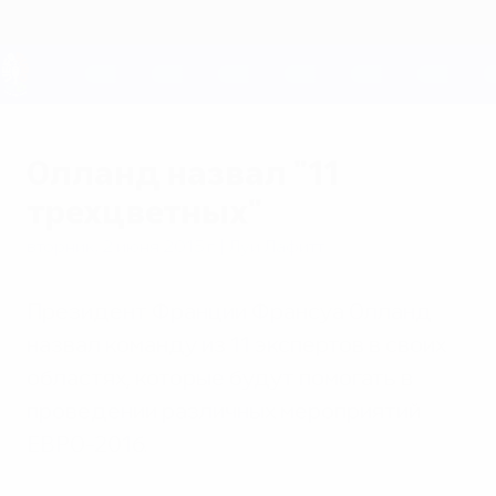
Skip
to
main
content
ЕВРО-2028
Олланд назвал "11
трехцветных"
вторник, 2 июня 2015 г.
| Луи Лафитт
Президент Франции Франсуа Олланд
назвал команду из 11 экспертов в своих
областях, которые будут помогать в
проведении различных мероприятий
ЕВРО-2016.