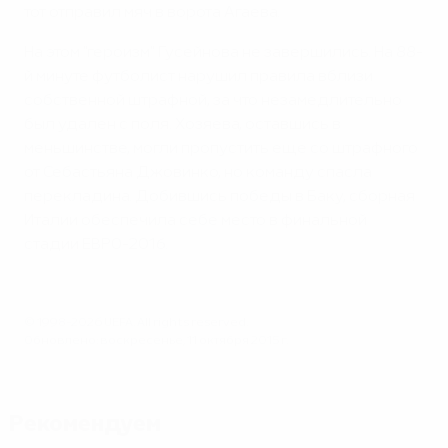
тот отправил мяч в ворота Агаева.
На этом "героизм" Гусейнова не завершились. На 88-
й минуте футболист нарушил правила вблизи
собственной штрафной, за что незамедлительно
был удален с поля. Хозяева, оставшись в
меньшинстве, могли пропустить еще со штрафного
от Себастьяна Джовинко, но команду спасла
перекладина. Добившись победы в Баку, сборная
Италии обеспечила себе место в финальной
стадии ЕВРО-2016.
© 1998-2026 UEFA. All rights reserved.
Обновлено: воскресенье, 11 октября 2015 г.
Рекомендуем