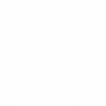
рванулась в атаку и на 35-й минуте могла вновь
выйти вперед.
Форвард французского "Монако" Стефан Эль-
Шаарави пробил с убойной позиции, но мяч
пролетел выше ворот. Впрочем, этот нападающий
все же отличился в концовке тайма. Антонио
Кандрева ворвался в штрафную и, обыграв кипера
азербайджанцев, сделал голевую передачу на
пустые ворота - Эль-Шаарави без труда ее
реализовал.
После перерыва итальянская сборная
продолжила давить. Атаки гостей проходили как
по флангам, так и по центру. Оборона
Азербайджана уверенно справлялась до 65-й
минуты, когда Маттео Дармиан увеличил отрыв
гостей. Защитник Бадави Гусейнов допустил
грубую ошибку, после чего мяч попал к Дармиану, и