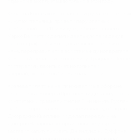
сданном в эксплуатацию только в этом году.
Команда Конте активно начала игру. Уже на первых
минутах итальянцы провели пару опасных
комбинаций, а на 11-й минуте добились своего.
Марко Верратти сделал идеальную передачу в
центр штрафной, и Эдер, оказавшись первым на
мяче, переправил его в ворота между ног вратаря
Камрана Агаева. Спустя пять минут Грациано Пелле
постарался удвоить счет, но голкипер
азербайджанцев выбил мяч на угловой.
Хозяева поля тоже не отсиживались в обороне.
Подопечные Роберта Просинечки делали упор на
контратаки и сравняли счет на 31-й минуте. Руслан
Гурбанов прорвался по правому флангу, обыграл
Джорджио Кьеллини и сделал передачу на
Дмитрия Назарова, который сильным ударом
заставил капитулировать Джанлуиджи Буффона.
После пропущенного гола "скуадра адзурра"