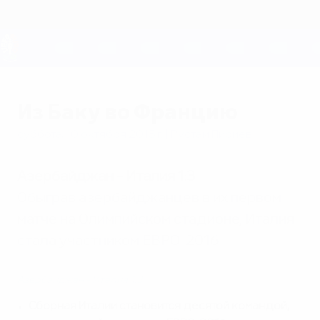
Skip
to
main
content
ЕВРО-2028
Из Баку во Францию
суббота, 10 октября 2015 г.
| Рустам Пириев
Азербайджан - Италия 1:3
Обыграв азербайджанцев в их первом
матче на Олимпийском стадионе, Италия
стала участником ЕВРО-2016.
Азербайджан - Италия 1:3
Сборная Италии становится десятой командой,