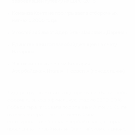
завоевавшей путевку на ЕВРО-2016
Команда Конте не проигрывает в отборочных
матчах с 2006 года
У гостей забивают Эдер, Эль-Шаарави и Дармиан
Единственный гол азербайджанцев на счету
Назарова
Заключительные матчи: Болгария -
Азербайджан, Италия - Норвегия (понедельник)
Лидеры группы Н итальянцы приехали в Баку, чтобы
оформить выход в финальную стадию ЕВРО-2016.
Победа гарантировала подопечным Антонио Конте
путевку во Францию. По-своему была
мотивирована и сборная Азербайджана, которая
проводила первый матч на Олимпийском стадионе,