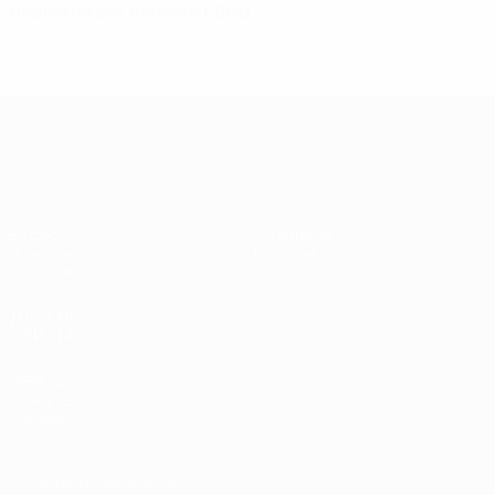
Норвегия все ближе к ЕВРО
ЕВРО-2028
Видео
О турнире
Новости
Магазин
История
ДРУГИЕ
САЙТЫ
UEFA.com
Фонд УЕФА
Магазин
Конфиденциальность