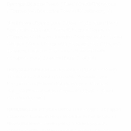
Вратари:
Ведран Рунье ("Ланс"), Стипе Плетикоса
("Тоттенхэм"), Векослав Томич ("Карабюкспор").
Защитники:
Дарио Срна ("Шахтер" Донецк), Шиме
Врсалько ("Динамо" Загреб), Ведран Чорлука
("Тоттенхэм"), Йосип Шимунич ("Хоффенхайм"), Деян
Ловрен ("Лион"), Гордон Шильденфельд ("Штурм"),
Даниель Праньич ("Бавария"), Мануэл Памич
("Спарта" Прага), Домагой Вида ("Байер").
Полузащитники:
Огнен Вукоевич ("Динамо" Киев),
Томислав Дуймович ("Динамо" Москва), Лука
Модрич ("Тоттенхэм"), Милан Бадель ("Динамо"
Загреб), Иван Перишич ("Брюгге"), Драго Габрич
("Анкарагюджю").
Нападающие:
Младен Петрич ("Гамбург"), Эдуардо
("Шахтер" Донецк), Никола Калинич ("Блэкберн"),
Никица Елавич ("Рейнджерс"), Анте Вукушич
("Хайдук"), Марио Манджукич ("Вольфсбург").