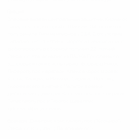
Греция
Впервые вызван центральный защитник Кириакос
Пападопулос, который с "Шальке-04" дошел до
полуфинала Лиги чемпионов УЕФА. В отсутствие
нападающего "Селтика" Гиоргоса Самараса шанс
дебютировать в сборной получил 22-летний
Стефанос Атанасиадис из ПАОКа. Проблемы со
здоровьем также испытывают форвард Никос
Либеропулос и вратари: Александрос Цорвас,
Костас Халкиас и Михалис Сифакис. Поэтому,
скорее всего, в матче с Мальтой в рамке
дебютирует Димитрис Константопулос. Сократис
Папастатопулос и Гиоргос Цавеллас
дисквалифицированы.
Вратари:
Димитрис Константопулос ("Керкира"),
Стефанос Коцолис ("Панатинаикос").