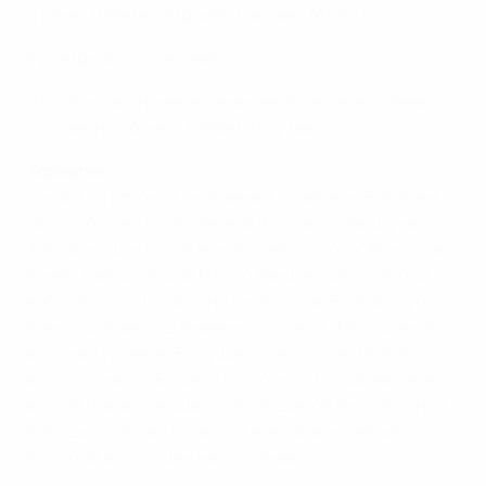
4 июня:
Латвия - Израиль
,
Греция - Мальта
Турнирное положение
Отдельно вы можете ознакомиться с новостями и
составом сборных
Латвии
и
Грузии
.
Хорватия
Среди 24 игроков, вызванных Славеном Биличем,
два дебютанта - 20-летний форвард "Хайдука"
Анте Вукушич и вратарь "Карабюкспора" Векослав
Томич. Нападающий Марио Манджукич, который
набрал хорошую форму в матчах за "Вольфсбург",
тоже призван под знамена сборной. "Мы признали
высокий уровень Вукушича. Он заслужил этот
вызов, - сказал Билич. - О сборной Грузии мы знаем
все. На глазах у наших болельщиков вы добьемся
победы, которая позволит нам уйти на летний
перерыв в хорошем настроении".