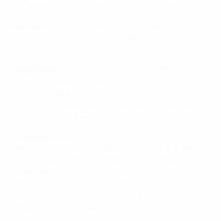
как минимум за попадание в стыковые матчи".
Вратари:
Дуду Ават ("Мальорка"), Давид Гореш
("Хапоэль" Акко), Гай Хаймов ("Хапоэль" Кирьят-
Шмона).
Защитники:
Йоав Цив ("Маккаби" Тель-Авив),
Декель Кейнан ("Кардифф Сити"), Юваль Шпунгин
("Омония"), Рами Гершон ("Кортрейк"), Таль Бен-Хаим
I ("Портсмут"), Тальб Тватха ("Маккаби" Хайфа), Ицхак
Коэн ("Хапоэль" Акко).
Полузащитники:
Альмог Коэн ("Нюрнберг"), Бебрас
Натхо ("Рубин"), Лиор Рафаэлов ("Маккаби" Хайфа),
Йосси Бенаюн ("Челси"), Эйяль Голаса ("Маккаби"
Хайфа), Маор Меликсон ("Висла"), Галь
Альберман ("Маккаби" Тель-Авив), Эран Захави
("Хапоэль" Тель-Авив), Маор Бар-Буцагло
("Маккаби" Тель-Авив).