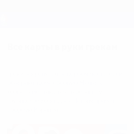
Skip
to
main
content
ЕВРО-2028
Все карты в руки грекам
вторник, 31 мая 2011 г.
Греки закрепятся на первом месте, если
обыграют дома сборную Мальты,
хорваты мечтают взять реванш у
грузинской команды, а Латвия примет
сборную Израиля.