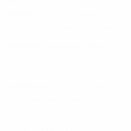
("Ференцварош").
Защитники:
Андре Агиус ("Биркиркара"), Шон Баяда
("Биркиркара"), Джонатан Каруана ("Валлетта"),
Эдвард Эррера ("Хибернианс"), Джозеф Зерафа
("Биркиркара").
Полузащитники:
Родерик Бриффа ("Валлетта"),
Клейтон Файлла ("Слима"), Пол Фенек
("Биркиркара"), Райан Фенек ("Валлетта"), Джон
Хатчинсон ("Сентрал Кост Маринерс"), Гарет
Шиберрас ("Марсакслокк").
Нападающие:
Даниэль Богданович ("Шеффилд
Юнайтед"), Эндрю Коэн ("Хибернианс"), Майкл
Мифсуд ("Корми"), Андре Шембри ("Ференцварош"),
Айвен Вудс ("Флориана").
© 1998-2026 UEFA. All rights reserved.