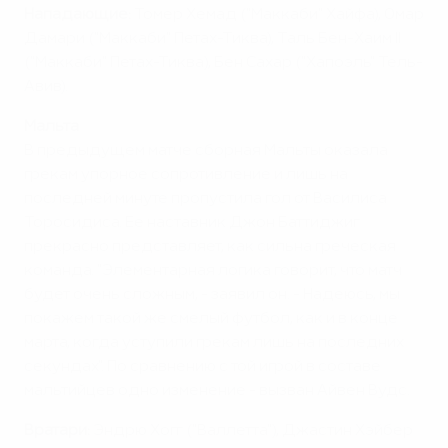
Нападающие:
Томер Хемад ("Маккаби" Хайфа), Омар
Дамари ("Маккаби" Петах-Тиква), Таль Бен-Хаим II
("Маккаби" Петах-Тиква), Бен Сахар ("Хапоэль" Тель-
Авив).
Мальта
В предыдущем матче сборная Мальты оказала
грекам упорное сопротивление и лишь на
последней минуте пропустила гол от Василиса
Торосидиса. Ее наставник Джон Баттиджиг
прекрасно представляет, как сильна греческая
команда. "Элементарная логика говорит, что матч
будет очень сложным, - заявил он. - Надеюсь, мы
покажем такой же смелый футбол, как и в конце
марта, когда уступили грекам лишь на последних
секундах". По сравнению с той игрой в составе
мальтийцев одно изменение - вызван Айвен Вудс.
Вратари:
Эндрю Хогг ("Валлетта"), Джастин Хэйбер