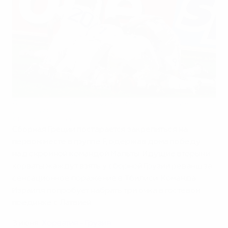
Греческие футболисты радуются победному голу в ворота
сборной Мальты
©Domenic Aquilina
Сборная Греции постарается закрепиться на
первом месте в группе F, одержав дома победу
над скромной командой Мальты. Идущие вторыми
хорваты жаждут взять у сборной Грузии реванш за
сенсационное поражение в Тбилиси. Команда
Израиля попробует набрать три очка в гостевом
поединке с Латвией.
3 июня:
Хорватия - Грузия