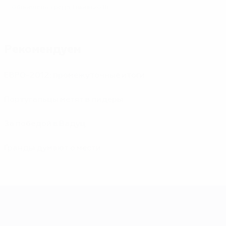
Обновлено: среда, 1 июня 2011 г.
Рекомендуем
ЕВРО-2012: промежуточные итоги
Португальцы метят в лидеры
За победой в Вадуц
Гранды думают о мести
ЕВРО-2028