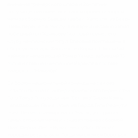
внимание тренерского штаба, и 26-летний
полузащитник имеет все шансы провести второй
матч за сборную. Бывший хавбек "Хапоэля" из Беер-
Шевы перешел в "Вислу" в январе и недавно забил
победный гол "Краковии", который принес его
клубу чемпионский титул. Впервые приглашены в
сборную вратарь "Хапоэля" из Кирьят-Шмоны Гай
Хаймов и нападающий Томер Хемад, забивший 13
голов и ставший чемпионом Израиля в составе
хайфского "Маккаби".
За бортом национальной команды на сей раз
остался лучший снайпер израильского первенства
Тото Тамуз. Полузащитник "Селтика" Бирам Каяль,
нападающий "Генка" Эльянив Барда, Гиль Вермут и
Этей Шехтер травмированы. "Нас ждет один из
самых сложных матчей, - сказал тренер сборной
Луис Фернандес. - Нужно вернуться домой с
хорошим результатом. Тогда мы сможем бороться