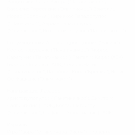
Защитники:
Лукас Винтра ("Панатинаикос"),
Вассилис Торосидис ("Олимпиакос"), Вангелис
Морас ("Болонья"), Кириакос Пападопулос
("Шальке-04"), Авраам Пападопулос
("Олимпиакос"), Никос Спиропулос ("Панатинаикос").
Полузащитники:
Александрос Циолис ("Расинг"),
Костас Кацуранис ("Панатинаикос"), Гиоргос
Карагунис ("Панатинаикос"), Пантелис Кафес (АЕК),
Гиоргос Фотакис (ПАОК), Сотирис Нинис
("Панатинаикос"), Панайотис Коне ("Брешия"), Яннис
Фетфацидис ("Олимпиакос").
Нападающие:
Лазарос
Христодулопулос ("Панатинаикос"), Димитрис
Салпингидис (ПАОК), Костас Митроглу
("Олимпиакос"), Стефанос Атанасиадис (ПАОК).
Израиль
Игра Маора Меликсона за "Вислу" привлекла