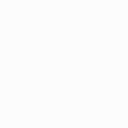
Видео
О турнире
Новости
Магазин
История
ДРУГИЕ
САЙТЫ
UEFA.com
Фонд УЕФА
Магазин
Конфиденциальность
Правила и условия
Правила в отношении cookie
Настройки куки
© 1998-2026 УЕФА. Все права защищены