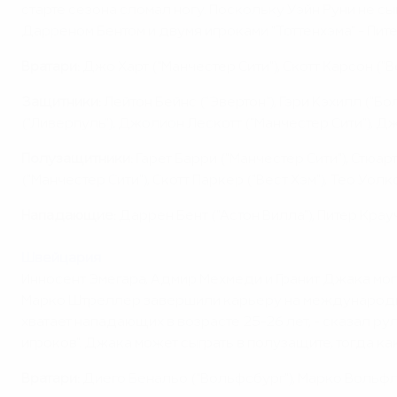
старте сезона сломал ногу. Поскольку Уэйн Руни не с
Дарреном Бентом и двумя игроками "Тоттенхэма" - Пи
Вратари:
Джо Харт ("Манчестер Сити"), Скотт Карсон ("Ве
Защитники:
Лейтон Бейнс ("Эвертон"), Гэри Кэхилл ("Бо
("Ливерпуль"), Джолион Лескотт ("Манчестер Сити"), Джо
Полузащитники:
Гарет Барри ("Манчестер Сити"), Стюа
("Манчестер Сити"), Скотт Паркер ("Вест Хэм"), Тео Уолк
Нападающие:
Даррен Бент ("Астон Вилла"), Питер Крауч
Швейцария
Инносент Эмегара, Адмир Мехмеди и Гранит Джака мог
Марко Штреллер завершили карьеру на международной 
хватает нападающих в возрасте 25-26 лет, - сказал 
игроков". Джака может сыграть в полузащите, тогда ка
Вратари:
Диего Бенальо ("Вольфсбург"), Марко Вольфли 