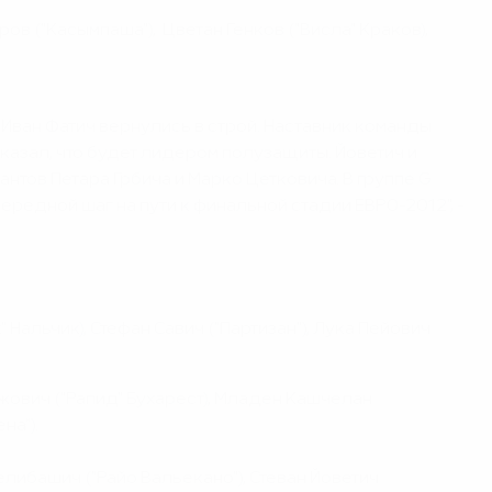
ов ("Касымпаша"), Цветан Генков ("Висла" Краков),
 Иван Фатич вернулись в строй. Наставник команды
оказал, что будет лидером полузащиты. Йоветич и
нтов Петара Грбича и Марко Цетковича. В группе G
ередной шаг на пути к финальной стадии ЕВРО-2012", -
 Нальчик), Стефан Савич ("Партизан"), Лука Пейович
ожович ("Рапид" Бухарест), Младен Кашчелан
на").
елибашич ("Райо Вальекано"), Стеван Йоветич