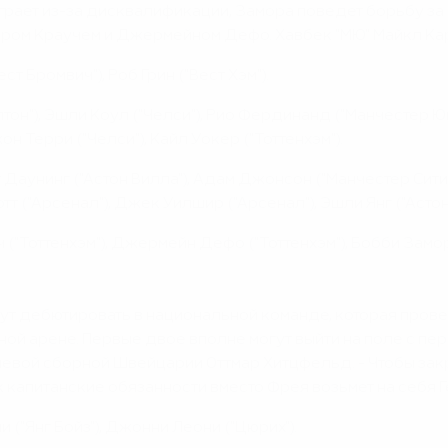
ыграет из-за дисквалификации, Замора поведет борьбу за
тером Краучем и Джермейном Дефо. Хавбек "МЮ" Майкл Кар
ст Бромвич"), Роб Грин ("Вест Хэм").
лтон"), Эшли Коул ("Челси"), Рио Фердинанд ("Манчестер Ю
н Терри ("Челси"), Кайл Уокер ("Тоттенхэм").
рт Даунинг ("Астон Вилла"), Адам Джонсон ("Манчестер Сит
отт ("Арсенал"), Джек Уилшир ("Арсенал"), Эшли Янг ("Астон
 ("Тоттенхэм"), Джермейн Дефо ("Тоттенхэм"), Бобби Замор
ут дебютировать в национальной команде, которая провед
арене. Первые двое вполне могут выйти на поле с первы
рулевой сборной Швейцарии Оттмар Хитцфельд. - Чтобы з
к капитанские обязанности вместо Фрея возьмет на себя Г
("Янг Бойз"), Джонни Леони ("Цюрих").