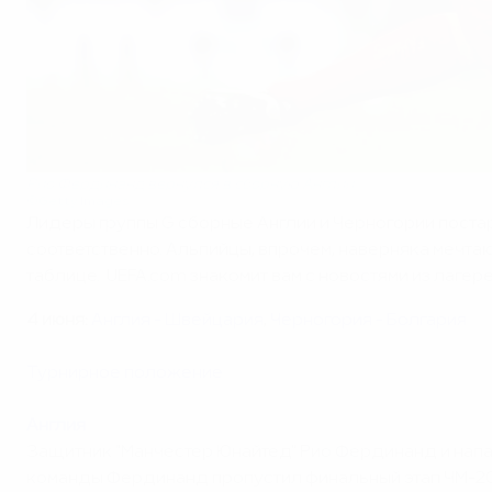
Рио Фердинанд вернулся в сборную Англии
©Getty Images
Лидеры группы G сборные Англии и Черногории поста
соответственно. Альпийцы, впрочем, наверняка мечтаю
таблице. UEFA.com знакомит вам с новостями из лагер
4 июня:
Англия - Швейцария
,
Черногория - Болгария
Турнирное положение
Англия
Защитник "Манчестер Юнайтед" Рио Фердинанд и напа
команды Фердинанд пропустил финальный этап ЧМ-201