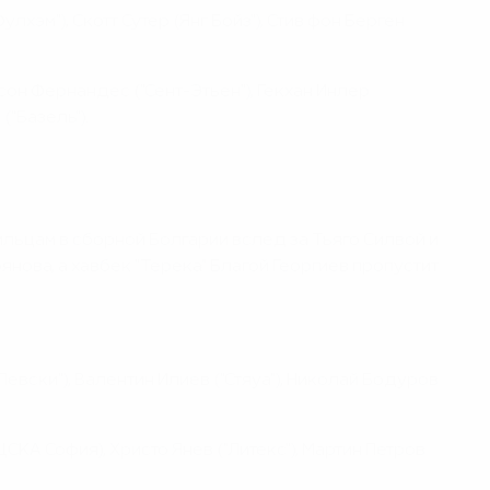
лхэм"), Скотт Сутер (Янг Бойз"), Стив фон Берген
сон Фернандес ("Сент-Этьен"), Гекхан Инлер
("Базель").
льцам в сборной Болгарии вслед за Тьяго Силвой и
нова, а хавбек "Терека" Благой Георгиев пропустит
евски"), Валентин Илиев ("Стяуа"), Николай Бодуров
ЦСКА София), Христо Янев ("Литекс"), Мартин Петров