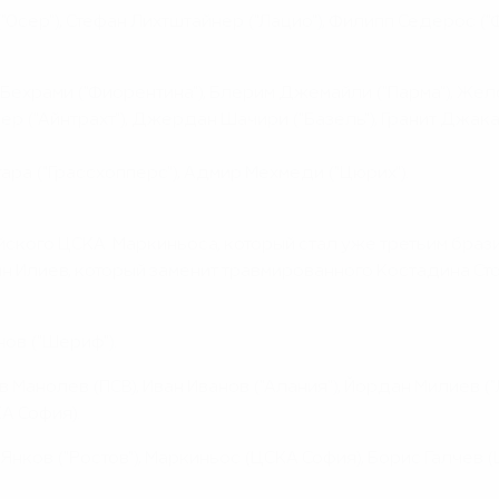
"Осер"), Стефан Лихтштайнер ("Лацио"), Филипп Седерос ("Фу
 Бехрами ("Фиорентина"), Блерим Джемайли ("Парма"), Жел
ер ("Айнтрахт"), Джердан Шачири ("Базель"), Гранит Джака 
ара ("Грассхопперс"), Адмир Мехмеди ("Цюрих").
ского ЦСКА Маркиньоса, который стал уже третьим брази
 Илиев, который заменит травмированного Костадина Стоя
ов ("Шериф").
Манолев (ПСВ), Иван Иванов ("Алания"), Йордан Милиев ("Л
КА София).
 Янков ("Ростов"), Маркиньос (ЦСКА София), Борис Галчев (