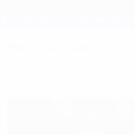
Skip
to
main
content
ЕВРО-2028
Лидеры на родине
воскресенье, 29 мая 2011 г.
Опережающие своих конкурентов на шесть о
Швейцарии и Болгарии соответственно.