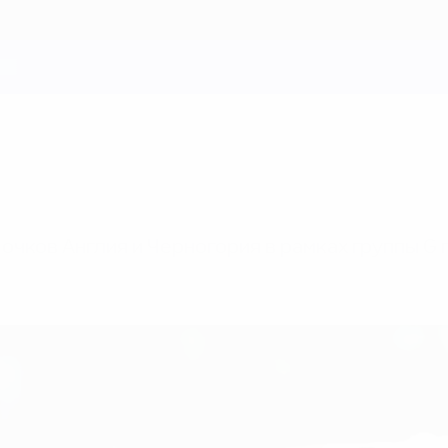
чков Англия и Черногория в рамках группы G 