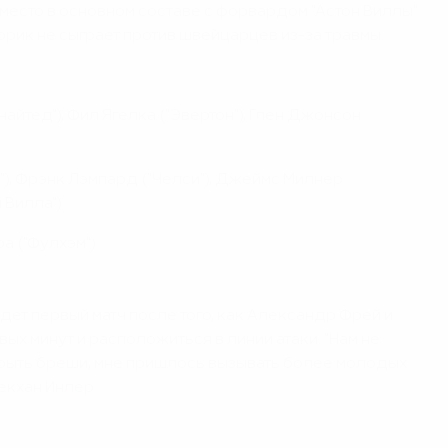
 место в основном составе с форвардом "Астон Виллы"
рик не сыграет против швейцарцев из-за травмы.
найтед"), Фил Ягелка ("Эвертон"), Глен Джонсон
и"), Фрэнк Лэмпард ("Челси"), Джеймс Милнер
 Вилла").
а ("Фулхэм").
ет первый матч после того, как Александр Фрей и
х минут и расположиться в линии атаки. "Нам не
акрыть бреши, мне пришлось вызывать более молодых
екхан Инлер.