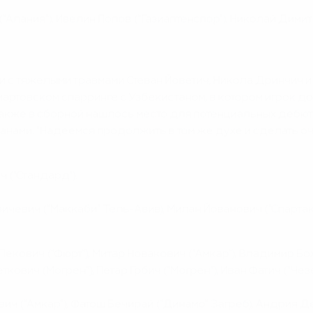
"Алания"), Ивелин Попов ("Газиаптенспор"), Николай Димитр
и с тяжелыми травмами Стеван Йоветич, Никола Дринчич и
мартовском спарринге с Узбекистаном, в котором игрок д
 Также в сборной нашлось место для потенциальных дебюта
анами. "Надеемся продолжить в том же духе и сделать оч
 ("Стандард").
ичевич ("Маккаби" Тель-Авив), Милан Йованович ("Спартак"
Пекович ("Фюрт"), Митар Новакович ("Амкар"), Владимир Б
кович (Могрен"), Петар Грбич ("Могрен"), Иван Фатич ("Чезе
ич ("Амкар"), Фатош Бечирай ("Динамо" Загреб), Андрия Д