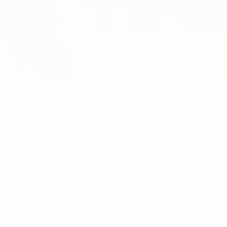
раются увеличить отрыв от ближайших преследователей 
т взять реванш за сентябрьское поражение со счетом 1:3,
ей команд.
дающий "Фулхэма" Бобби Замора впервые приглашены в с
0 из-за травмы колена, а в новом сезоне испытывал про