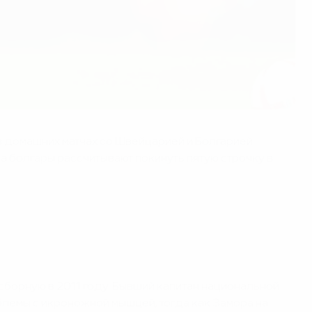
в домашних матчах со Швейцарией и Болгарией
 а болгары рассчитывают покинуть пятую строчку в
борную в 2011 году. Бывший капитан национальной
блемы с икроножной мышцей, тогда как Замора на