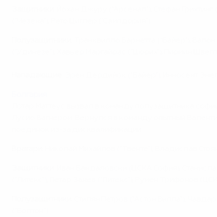
Защитники:
Йохан Джуру ("Арсенал"), Стефан Грихтинг (
("Чезена"), Рето Циглер ("Сампдория").
Полузащитники:
Транквилло Барнетта ("Байер"), Валон
("Удинезе"), Хавьер Маргайрас ("Цюрих"), Пирмин Швегл
Нападающие:
Эрен Дердийок ("Байер"), Инносент Эмег
Болгария
Лотар Маттеус вызвал в команду полузащитника софий
Лусио Вагнером. Вернулся в команду опытный Валентин
поединок из-за дисквалификации.
Вратари:
Николай Михайлов ("Твенте"), Владислав Стоян
Защитники:
Иван Бандаловски (ЦСКА София), Станислав 
("Литекс"), Петар Занев ("Литекс"), Румен Трифонов (ЦС
Полузащитники:
Стилян Петров ("Астон Вилла"), Чавдар
("Болтон").