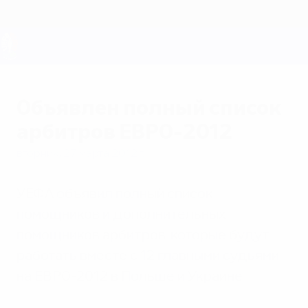
Skip
to
main
content
ЕВРО-2028
Объявлен полный список
арбитров ЕВРО-2012
вторник, 27 марта 2012 г.
УЕФА объявил полный список
помощников и дополнительных
помощников арбитров, которые будут
работать вместе с 12 главными судьями
на ЕВРО-2012 в Польше и Украине.