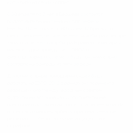
кого-либо из своих коллег.
С 30 апреля по 3 мая в Варшаве состоится
подготовительный семинар для рефери
ЕВРО-2012. Его посетят 80 судей: 12 бригад по
шесть человек, четыре четвертых арбитра и четыре
запасных четвертых арбитра. В рамках семинара 2
мая все судьи пройдут тест ФИФА по
физподготовке, после чего будут окончательно
составлены бригады из пяти рефери.
Дополнительные помощники судей будут
работать на ЕВРО-2012 в рамках эксперимента,
разрешенного Международным советом
футбольных ассоциаций. Дополнительные
помощники должны находиться на лицевой линии
и помогать главному арбитру принимать верные
решения, особенно в случае инцидентов в
штрафной.