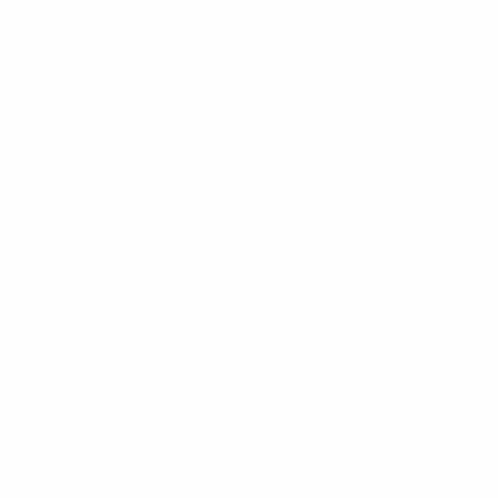
УЕФА объявил имена
помощников и
дополнительных помощников арбитров
, которые
будут работать на ЕВРО-2012 в Польше и Украине
этим летом.
Двенадцать главных рефери
были отобраны
Судейским комитетом УЕФА в декабре прошлого
года. Решение по помощникам и дополнительным
помощникам было принято комитетом после
тщательного анализа их работы в недавних матчах
клубных турниров УЕФА.
Судейская бригада состоит из пяти человек из
одной страны: главный рефери, два помощника на
линиях и два дополнительных помощника за
воротами. Все они имеют категорию ФИФА. Кроме
того, для каждой бригады определен третий
дополнительный помощник из той же страны. В
случае необходимости он будет готов заменить