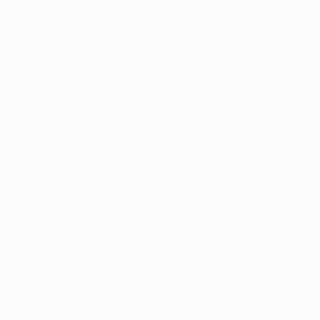
ДРУГИЕ
САЙТЫ
UEFA.com
Фонд УЕФА
Магазин
Конфиденциальность
Правила и условия
Правила в отношении cookie
Настройки куки
© 1998-2026 УЕФА. Все права защищены
Название UEFA, логотип УЕФА, а также элементы дизайна,
относящиеся к соревнованиям УЕФА, являются
зарегистрированными торговыми марками УЕФА и/или
охраняются авторским правом. Использование этих торговых
марок в коммерческих целях запрещено. Пользуясь сайтом
UEFA.com, вы тем самым соглашаетесь с Правилами и