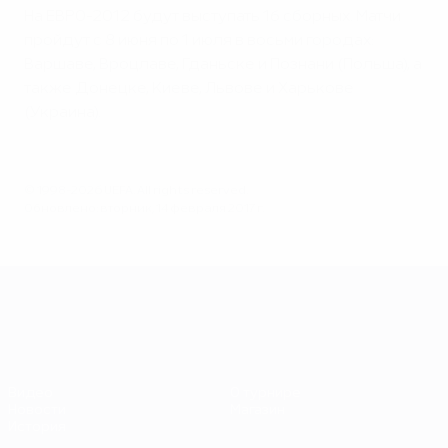
На ЕВРО-2012 будут выступать 16 сборных. Матчи
пройдут с 8 июня по 1 июля в восьми городах:
Варшаве, Вроцлаве, Гданьске и Познани (Польша), а
также Донецке, Киеве, Львове и Харькове
(Украина).
© 1998-2026 UEFA. All rights reserved.
Обновлено: вторник, 14 февраля 2017 г.
ЕВРО-2028
Видео
О турнире
Новости
Магазин
История