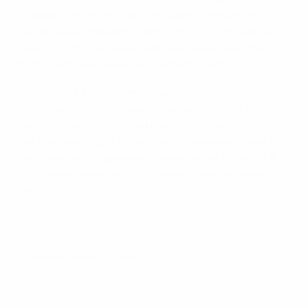
сохранился, пусть Дик Адвокаат и сменил Гуса
Хиддинка на тренерском мостике. По словам 34-
летнего Семшова, нынешний наставник верит в
футболистов не меньше предыдущего.
Чемпионат Европы принимают два соседствующих
с Россией государства, и Семшов полагает, что этот
фактор может сыграть на руку его команде. "На сей
раз трибуны будут окрашены в наши цвета, а не в
цвета наших соперников", - говорит он. В группе А
россияне сразятся со сборными Польши, Чехии и
Греции.
© 1998-2026 UEFA. All rights reserved.
Обновлено: четверг, 10 июля 2014 г.