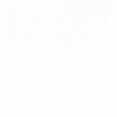
Семшов и амбиции
©UEFA.com
Игорь Семшов не хотел уезжать с ЕВРО-2008, где
сборная России сенсационно добралась до
полуфинала. Он очень хочет так сыграть на
ЕВРО-2012 в Польше и Украине, чтобы можно было
покидать первенство континента без сожалений.
Полузащитник с восхищением рассказывает об
атмосфере, царившей в сборной России четыре
года назад, и выражает уверенность, что на сей раз
все будет точно так же. Костяк команды