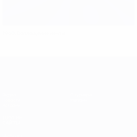
1960: Воплощение мечты
ЕВРО-2028
Видео
О турнире
Новости
Магазин
История
ДРУГИЕ
САЙТЫ
UEFA.com