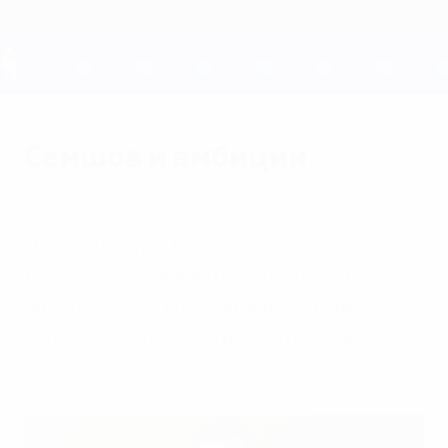
Skip
to
main
content
ЕВРО-2028
Семшов и амбиции
четверг, 3 мая 2012 г.
Полузащитник Игорь Семшов надеется
дать болельщикам повод для радости
на ЕВРО-2012, где сборная России
попробует превзойти свой результат 4-
летней давности.