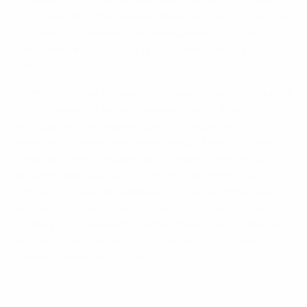
Пранделли. - Но если сыграем хорошо, то сможем
победить. Непобедимых команд не существует. Да,
Испания и Германия - очень мощные сборные, но
нам нужно как следует подготовиться и гнуть свою
линию".
"Немцы прекрасно знают, что они должны делать на
поле. У них есть великолепный Месут Эзил,
который не привязан к одной позиции, но
прекрасно умеет разогнать атаку из любой точки, -
резюмировал Пранделли. - Помимо прекрасных
физических данных, многие игроки немецкой
сборной почувствовали вкус больших побед на
клубном уровне. У них есть все для того, чтобы
добиться успеха на турнире. Однако мы тщательно
изучим соперника и попытаемся использовать
некоторые его недостатки".