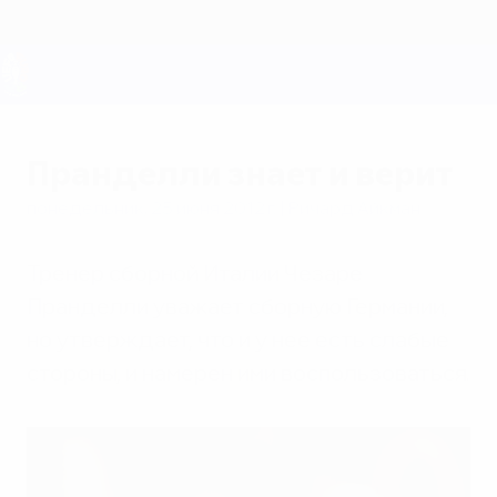
Skip
to
main
content
ЕВРО-2028
Пранделли знает и верит
понедельник, 25 июня 2012 г.
| Ричард Айкман
Тренер сборной Италии Чезаре
Пранделли уважает сборную Германии,
но утверждает, что и у нее есть слабые
стороны, и намерен ими воспользоваться.