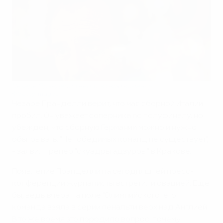
Чезаре Пранделли верит в свою команду
©Getty Images
Чезаре Пранделли верит, что час сборной Италии
пробил. Он уважает соперника по полуфиналу, но
убежден, что сборную Германии можно и нужно
обыгрывать. "Непобедимых команд не существует",
- заявил тренер "скуадры адзурры" в Кракове.
Появление Пранделли на сегодняшней пресс-
конференции журналисты встретили овацией. Еще
бы, ведь вчера на поле "Олимпийского" его
команда взяла в серии пенальти верх над Англией.
В то же время это породило вопрос, почему