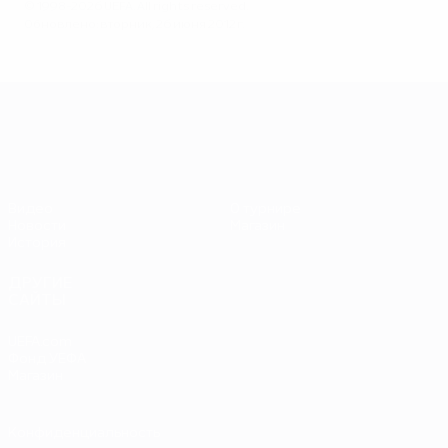
© 1998-2026 UEFA. All rights reserved.
Обновлено: вторник, 26 июня 2012 г.
ЕВРО-2028
Видео
О турнире
Новости
Магазин
История
ДРУГИЕ
САЙТЫ
UEFA.com
Фонд УЕФА
Магазин
Конфиденциальность