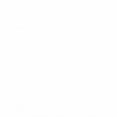
команда не сумела победить в игровое время.
Итальянцы нанесли 35 ударов по воротам против
девяти у англичан, но не смогли воплотить
преимущество в голы. "Именно это и делает футбол
таким захватывающим, - пояснил тренер. - Команда,
которая столько бьет по воротам, выигрывает
девять поединков из десяти".
"Победить можно разными способами, -
продолжил он. - Но я чувствую, что нам следует
придерживаться выбранного направления. Футбол
постоянно эволюционирует, и сейчас в
нем доминируют коллективы, которые не боятся
выдвигать защитную вперед и лезть на половину
поля соперника в течение всех 90 минут".
"Скуадра адзурра" доминировала даже больше -
все 120 минут, за что Пранделли благодарен