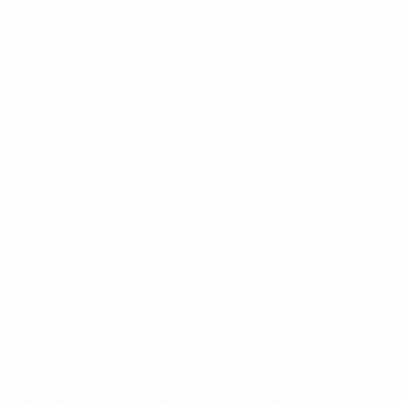
игрокам вроде Марио Балотелли. "Марио провел
великолепный матч в качестве центрфорварда. У
него было пять или шесть моментов, которые он, к
сожалению, не реализовал. Однако меня радует
тот факт, что нападающий оказывался на ударных
позициях. Это значит, что он нашел свою игру", -
сказал тренер.
"Мои ребята впервые осознали, что у них
невероятный потенциал, - добавил Пранделли. -
Если у вас есть вера и понимание того, что вы
делаете, страх исчезает. Когда вы бесстрашны, то
способны показывать мощный футбол".
"Наши футболисты с каждой игрой набираются
уверенности и стремятся проверить свои силы в
противостоянии с лучшими. На мой взгляд, самым
важным выводом из игры с англичанами стало то,
что мы продемонстрировали способность играть в
свой футбол несмотря на обстоятельства", -