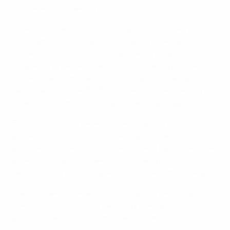
подчеркнул Пранделли.
Одной из главных проблем перед встречей с
победителем группы В, по словам тренера,
является то, что на отдых отведено лишь три дня. К
тому же, в игре с немцами "скуадра адзурра" не
сможет рассчитывать на получивших травмы
хавбека Даниэле Де Росси (седалищный нерв) и
правого защитника Игнацио Абате (мышца).
Более того, из-за перебора желтых карточек
встречу пропустит Кристиан Маджо. Зато
возобновил тренировки Джорджио Кьеллини. Как
в таких условиях остановить команду, которая
забила на турнире вдвое больше, чем итальянцы?
"На восстановление у нас есть всего несколько
дней, а противостоять нам будут немцы, которые
всегда славились своим атлетизмом, - сказал