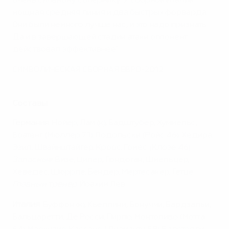
очень сильному сопернику. У сборной Италии
мощная средняя линия и два быстрых форварда.
Они были немного лучше нас, и это надо признать.
Да и в завершающей стадии атаки оппонент
действовал эффективнее".
СИМВОЛИЧЕСКАЯ СБОРНАЯ ЕВРО-2012
Составы
Германия
: Нойер, Лам (к), Бадштубер, Хуммельс,
Боатенг (Мюллер 71), Подольски (Ройс 46), Хедира,
Эзил, Швайнштайгер, Кроос, Гомес (Клозе 46)
Запасные
: Визе, Цилер, Гюндоган, Шмельцер,
Хеведес, Шюррле, Бендер, Мертесакер, Гетце
Главный тренер
: Йоахим Лев
Италия
: Буффон (к), Кьеллини, Бонуччи, Бардзальи,
Бальцаретти, Де Росси, Пирло, Монтоливо (Мотта