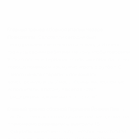
вышли в финал
Getty Images
Главный тренер сборной Италии Чезаре
Пранделли
: "Балотелли сегодня был
неподражаем, как и вся наша команда. Я очень
горжусь своими ребятами. Не хочу, чтобы говорили
только обо мне. Германия - сильная команда, но мы
хорошо понимаем, как нужно играть в футбол. С
самого начала старались показывать
качественную игру. У нас собраны мастеровитые
исполнители, а потому я всегда хотел
придерживаться именно этого стиля".
Главный тренер сборной Германии Йоахим Лев
: "У
нас был очень хороший двухлетний цикл, команда
планомерно развивалась, выиграла 15
официальных матчей кряду. Сегодня мы уступили