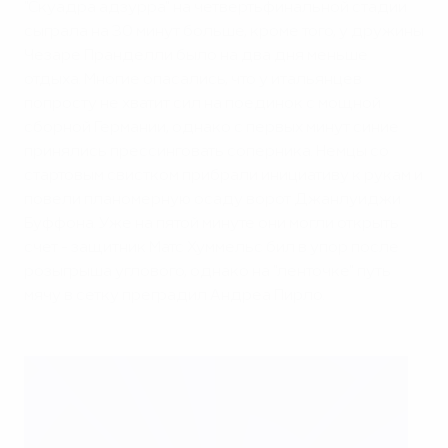
"Скуадра адзурра" на четвертьфинальной стадии
сыграла на 30 минут больше, кроме того, у дружины
Чезаре Пранделли было на два дня меньше
отдыха. Многие опасались, что у итальянцев
попросту не хватит сил на поединок с мощной
сборной Германии, однако с первых минут синие
принялись прессинговать соперника. Немцы со
стартовым свистком прибрали инициативу к рукам и
повели планомерную осаду ворот Джанлуиджи
Буффона. Уже на пятой минуте они могли открыть
счет - защитник Матс Хуммельс бил в упор после
розыгрыша углового, однако на "ленточке" путь
мячу в сетку преградил Андреа Пирло.