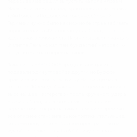
перерыве Лев решил выпустить на поле Клозе и
Марко Ройса вместо бездарно проведших первый
тайм Гомеса и Подольски. Конечно, сборной
Германии нужно было как можно быстрее забивать
первый гол, и на 49-й минуте у нее была для этого
идеальная возможность. Партнеры вывели на удар
Филиппа Лама, но капитан "бундестим" метров с 16
запустил мяч над перекладиной.
Финалисты ЕВРО-2008 продолжали давить,
подавали один угловой за другим, но Буффон
практически не вступал в игру. На исходе часа
голкипер "Ювентуса" наконец продемонстрировал
высочайшее мастерство - после крученого удара
Ройса со "стандарта" он в отчаянном броске
перевел мяч в перекладину. С течением времени
все опаснее становились контратаки итальянцев,
которые получили свободное пространство на
чужой половине поля. На 67-й минуте едва не