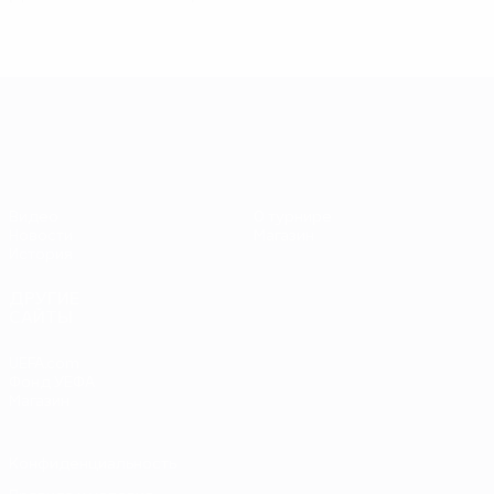
ЕВРО-2028
Видео
О турнире
Новости
Магазин
История
ДРУГИЕ
САЙТЫ
UEFA.com
Фонд УЕФА
Магазин
Конфиденциальность