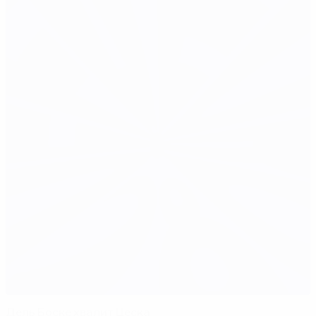
Дель Боске хвалит Цеска