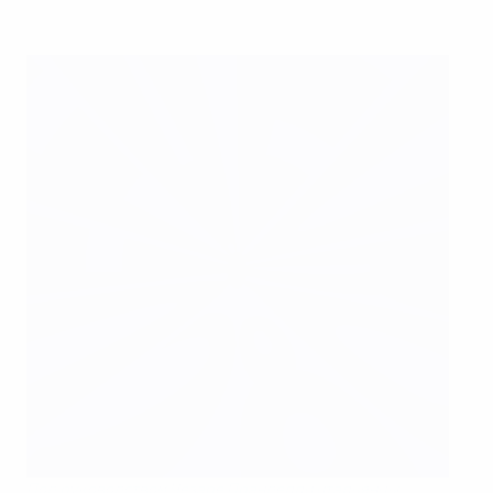
Под руководством Чезаре Пранделли итальянцы