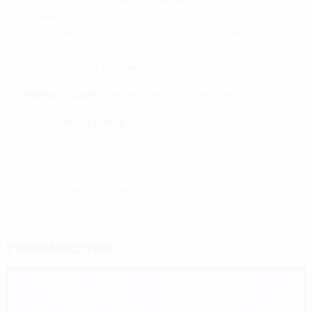
64), Маркизио, Кассано (Диаманти 58), Балотелли
(Ди Натале 70)
Запасные
: Сиригу, Де Санктис, Огбонна, Абате,
Джаккерини, Борини, Джовинко, Ночерино
Главный судья
: Антонио Конте
Главный судья
: Стефан Ланнуа (Франция)
Лучший игрок матча
: Андреа Пирло (Италия)
© 1998-2026 UEFA. All rights reserved.
Обновлено: пятница, 29 июня 2012 г.
Рекомендуем