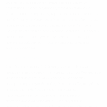
Боатенга справа, затем пушечным выстрелом
отметился Кроос, однако Буффон был начеку.
Итальянцы же первый удар в створ нанесли лишь
на 18-й минуте: Риккардо Монтоливо пробил из-за
пределов штрафной площади, и уже Мануэль
Нойер явил себя во всей красе. Голкипер "Баварии"
не сплоховал и двумя минутами позже, когда
намертво забрал мяч после коварного удара
Антонио Кассано.
Лучшие голы ЕВРО-2012
Счет был открыт на 20-й минуте, когда Кассано
накрутил на боковой границе штрафной Хуммельса
и сделал изумительный навес, а Балотелли
выиграл верховую борьбу у Хольгера Бадштубера
и не оставил Нойеру ни единого шанса.
Пропущенный гол ошеломил немцев, но
постепенно они освоились и вернулись к