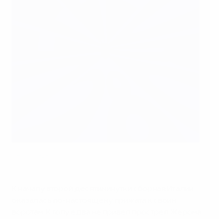
Сборная Германии перед матчем в Варшаве
Getty Images
К началу второй десятиминутки сборная Италии
оказалась по-настоящему прижата к своим
воротам. К голу едва не привел прострел Жерома