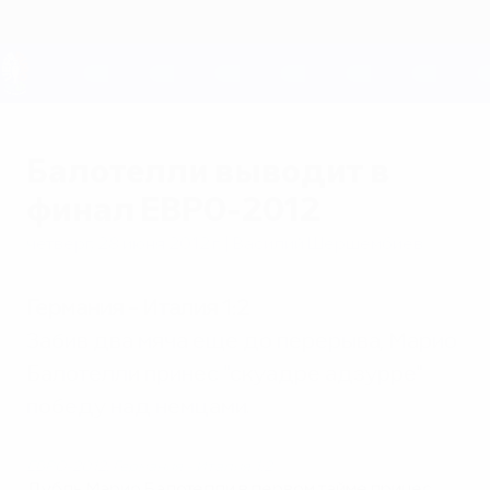
Skip
to
main
content
ЕВРО-2028
Балотелли выводит в
финал ЕВРО-2012
четверг, 28 июня 2012 г.
| Василий Шершембиев
Германия - Италия 1:2
Забив два мяча еще до перерыва, Марио
Балотелли принес "скуадре адзурре"
победу над немцами.
ЕВРО-2012: Германия - Италия 1:2