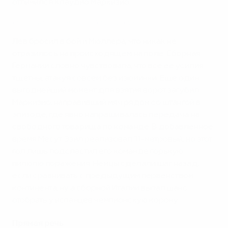
отличился Клаудио Маркизио.
Официальная песня ЕВРО-2012: Осеана
Лев бросил в бой и Мюллера, что никак не
отразилось на происходящем на поле. Сборная
Германии словно чувствовала, что все ее усилия
тщетны, атакуя совсем без изюминки. Еще один
выгоднейший момент для взятия ворот загубил
Маркизио, направивший мяч рядом со штангой в
эпизоде, где явно напрашивалась передача на
свободного товарища по команде. В добавленное
время Месут Эзил реализовал 11-метровый, но этот
гол лишь подсластил его команде горькую
пилюлю поражения. Немцы сделали шаг назад,
если сравнивать с предыдущим первенством
континента, ну а сборной Италии выпал шанс
отобрать у испанцев чемпионскую корону.
Прямая речь