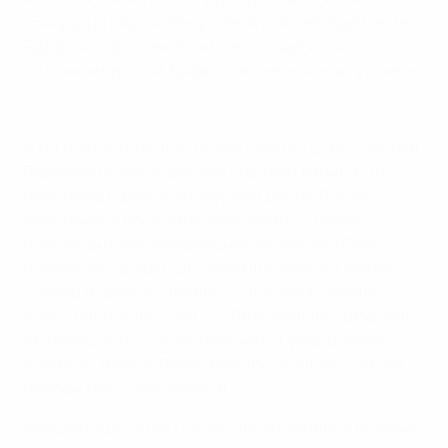
привычной манере игры. В середине тайма момент
для удара улучил Месут Эзил, направивший мяч в
Буффона. Здорово бил и Сами Хедира - в
отчаянном броске Буффон перевел мяч на угловой.
Герои ЕВРО: Андреа Пирло в 2012 году
И тут грянул гром. Когда уже казалось, что сборная
Германии обязательно восстановит паритет до
перерыва, Балоттели оформил дубль. После
выверенной передачи Монтоливо со своей
половины поля нападающий "Манчестер Сити"
принял мяч, дошел до линии штрафной и вогнал
снаряд в правую "девятку". Отмечая это взятие
ворот, Балотелли снял с себя футболку и швырнул
ее оземь, за что тут же получил от французского
арбитра Стефана Ланнуа желтую карточку. На том
первый тайм и закончился.
Немцам надо было срочно что-то менять, а потому в