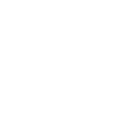
Дубль Марио Балотелли в первом тайме принес
сборной Италии победу над немцами и путевку в
финал ЕВРО-2012.
До матча все гадали, кто же появится на острие
атак "бундестим". Марио Гомес играл с первых минут
во всех встречах группового этапа и забил три мяча,
а Мирослав Клозе начал в "основе"
четвертьфинальную дуэль с греками, в которой
отличился сам и сделал результативную передачу.
На сей раз Йоахим Лев отдал предпочтение Гомесу.
С флангов его должны были поддерживать Лукас
Подольски и Тони Кроос, неожиданно
появившийся в составе вместо Томаса Мюллера. У
итальянцев вернулся в строй ключевой защитник
Джорджио Кьеллини, залечивший травму бедра.
ЕВРО-2012. ЧТО НАДО ЗНАТЬ