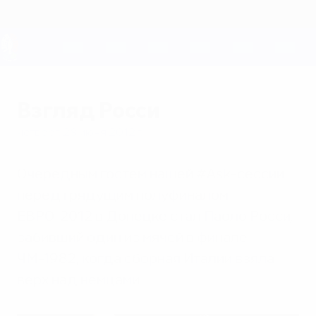
Skip
to
main
content
ЕВРО-2028
Взгляд Росси
четверг, 28 июня 2012 г.
Очередным гостем нашей #Ask-сессии
перед грядущим полуфиналом
ЕВРО-2012 в Донецке стал Паоло Росси,
забивший один из мячей в финале
ЧМ-1982, когда сборная Италии взяла
верх над немцами.