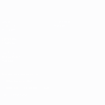
Видео
О турнире
Новости
Магазин
История
ДРУГИЕ
САЙТЫ
UEFA.com
Фонд УЕФА
Магазин
Конфиденциальность
Правила и условия
Правила в отношении cookie
Настройки куки