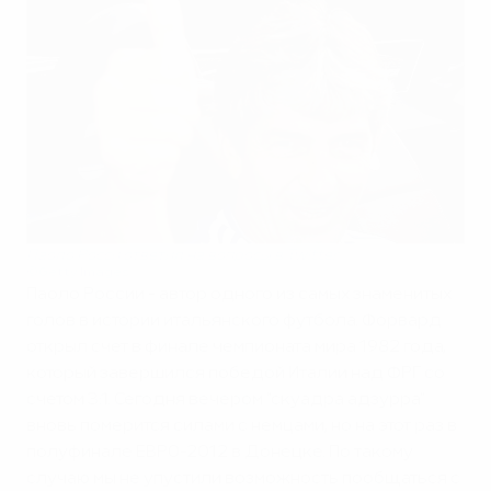
Паоло Росси ответил на вопросы в Twitter
©Getty Images
Паоло России - автор одного из самых знаменитых
голов в истории итальянского футбола. Форвард
открыл счет в финале чемпионата мира 1982 года,
который завершился победой Италии над ФРГ со
счетом 3:1. Сегодня вечером "скуадра адзурра"
вновь померится силами с немцами, но на этот раз в
полуфинале ЕВРО-2012 в Донецке. По такому
случаю мы не упустили возможность пообщаться с