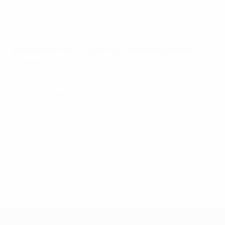
зафиксирована ничья. По моему мнению, это был
самый талантливый и сложный соперник, которому
мне доводилось противостоять.
@adi7anand:
Кто лучший итальянский футболист 21-
го века?
Росси:
Лучшим игроком последнего десятилетия
считаю Франческо Тотти. Техника, мастерство,
физическая сила и игровой интеллект Тотти
сделали его живым символом "Ромы" и всего
итальянского футбола.
© 1998-2026 UEFA. All rights reserved.
Обновлено: четверг, 28 июня 2012 г.
ЕВРО-2028