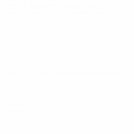
Пирло [в поединке с Англией], который не
побоялся рискнуть в столь важный момент?
Росси:
Пирло - великолепен, и у него достаточно
самообладания, чтобы не дрогнуть в такой момент.
Немногие игроки способны проделать то же самое.
Чтобы выполнить такой удар, нужна некоторая
доля безумия. Когда мяч оказался за линией ворот,
я испытал огромное облегчение.
@giuscolu: Кто сейчас лучший нападающий мира?
Росси:
Назову Криштиану Роналду и Лионеля
Месси.
@christianyoun16:
Скучаете ли вы по сборной
Италии?
Росси:
Конечно, скучаю. У меня очень многое
связано с футболкой сборной, возможно, самые