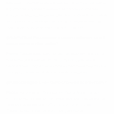
важные события моей карьеры. Свои лучшие матчи
в футболе я провел именно за сборную Италии.
Когда ты защищаешь ее цвета и с тобой вся страна,
это приносит двойную радость. В такие моменты
чувствуешь единение со всей страной.
@Ado7official: Расскажите о своем любимом голе. В
каком матче он был забит?
Росси:
Самым важным считаю первый мяч в ворота
бразильцев в матче ЧМ-1982, проходившем в
Барселоне. Тогда с моих плеч упал тяжелый груз, и
турнир для меня начался по-настоящему.
@FutboldelEgeo:
С кем было сложнее всего играть?
Росси:
На уровне сборных это была Аргентина, с
которой мы провели три тяжелейших поединка на
чемпионатах мира в 1978, 1982 и 1986 годах.
Дважды мы победили и один раз была