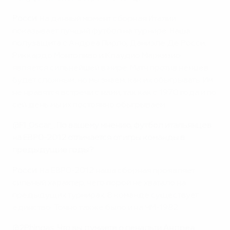
Росси:
На данный момент сборная Италии
показывает лучший футбол на турнире. Наша
полузащита с Андреа Пирло, Даниэле Де Росси,
Риккардо Монтоливо и Клаудио Маркизио
является сильнейшей в мире. Матч против немцев
будет сложным, но мы знаем, как их обыгрывать. Им
не нравятся встречи с нами, так как с 1970 года и по
сей день мы их постоянно обыгрываем.
@F1_Oscar_: По вашему мнению, футбол итальянцев
на ЕВРО-2012 отличается от игры команды в
предыдущие годы?
Росси:
На ЕВРО-2012 наша сборная проявляет
сильный характер, чего порой не хватало на
предыдущих турнирах. В команде существует
единство. Точно также было и на ЧМ-1982.
@2Phingas:
Что вы думаете о пенальти Андреа