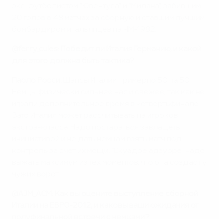
экс-футболистом "Ювентуса" и "Милана", забившим
20 голов в 48 матчах за сборную и ставшим лучшим
бомбардиром итальянцев на ЧМ-1982.
@ferry_cules: Победит ли Италия Германию, и какой
для этого должна быть тактика?
Паоло Росси:
Шансы Италии примерно 50 на 50.
Немцы физически сильнее нас и свежее, так как не
играли дополнительное время в четвертьфинале.
Зато Италия может рассчитывать на игроков
экстра-класса. Надо постараться завладеть
инициативой и не дать немцам взять матч под
контроль за счет их мощи. "Скуадре адзурре" надо
выжать максимум из тех моментов, что она создаст у
чужих ворот.
@AJM_ACM: Как вы оцените выступление сборной
Италии на ЕВРО-2012, и каковы ваши ожидания от
полуфинальной встречи с немцами?