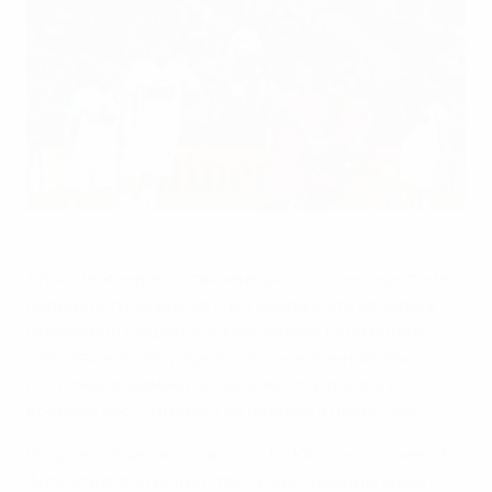
Алан Дзагоев забил единственный гол россиян в матче с
поляками
©Getty Images
Алан Дзагоев, восстановившись после перелома
пальца ноги незадолго до чемпионата Европы, в
финальной стадии пока проявляет себя просто
блестяще. Благодаря его вдохновенной игре
россияне занимают первое место в группе и
всерьез рассчитывают на путевку в плей-офф.
Полузащитник московского ЦСКА стал ключевой
фигурой в атакующем трезубце команды Дика