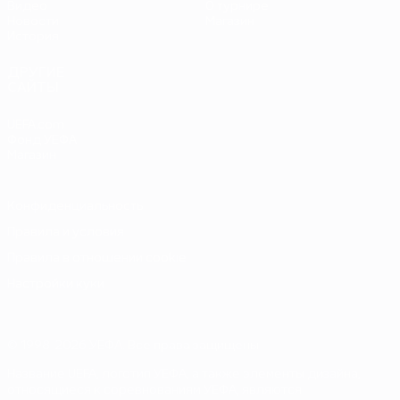
Видео
О турнире
Новости
Магазин
История
ДРУГИЕ
САЙТЫ
UEFA.com
Фонд УЕФА
Магазин
Конфиденциальность
Правила и условия
Правила в отношении cookie
Настройки куки
© 1998-2026 УЕФА. Все права защищены
Название UEFA, логотип УЕФА, а также элементы дизайна,
относящиеся к соревнованиям УЕФА, являются