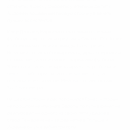
отличиться Цеску Фабрегасу, а теперь делит с
Андреем Аршавиным первую строчку в зачете
лучших ассистентов.
Как и Дзагоев, Маркизио стал самым полезным
футболистом, согласно рейтингу Castrol EDGE Index,
в обоих матчах своей команды. Во встрече с
Испанией он часто блокировал удары соперника и
отнимал мяч, а в поединке с хорватами футболист
"Ювентуса" нанес четыре удара в створ - больше,
чем кто-либо другой на поле. Кроме того, на
познаньском стадионе "Мейски" он намотал аж
12,01 километра.
На шестой строчке расположился Гомес, который
на прошлом чемпионате Европы по пути в финал не
реализовал ни одного из своих пяти ударов в
створ. Тем временем за два матча в Польше и
Украине он уже забил три гола.