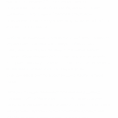
матче с поляками (1:1). Россиянин немного
опережает лидера сборной Украины Андрея
Шевченко (9,58), чьи 9,7 балла в стартовом
поединке остаются лучшим результатом на ЕВРО по
итогам одного матча.
Дубль нападающего киевского "Динамо" позволил
украинцам одержать волевую победу над
шведами, у которых первый гол в матче забил
Златан Ибрагимович (9,51). В матче с англичанами,
которым шведы уступили со счетом 2:3 и лишились
возможности выйти из группы, капитан
скандинавов бил по воротам Джо Харта четыре
раза.
Пятерку лучших замыкают плеймейкер Давид
Сильва (9,45) и Маркизио (9,39). Испанец двумя
результативными передачами и одним голом помог
чемпионам Европы крупно обыграть ирландцев -
4:0. Четырьмя днями ранее Сильва помог