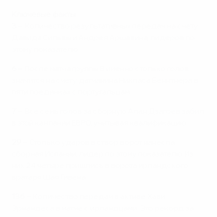
Ключевые факты
3
– Количество результативных передач на счету
Давида Сильвы и Андрея Аршавина, лидеров по
этому показателю.
6
– После матча группы В именно столько голов
значится на счету датчанина Никласа Беннтнера в
пяти поединках с португальцам.
7
– Все семь голов за сборную Алан Дзагоев забил
в этой кампании ЕВРО, учитывая квалификацию.
29
– Столько ударов в створ ворот нанесла
сборная Испании, лидер по этому показателю. Из
них 24 четыре пришлись в ворота ирландского
вратаря Шая Гивена.
136
– Количество передач в активе Хави
Эрнандеса в матче с ирландцами. Это рекорд за