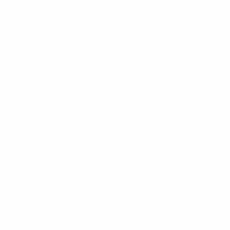
Адвокаата и по праву возглавлял рейтинг Castrol
EDGE Index в каждом из проведенных матчей. По
итогам игр второго тура Дзагоев с 9,66 балла
разместился на вершине таблицы.
Хавбек входит в число трех игроков, которые
отличились в Польше и Украине по три раза. Из
первой десятки без голов пока остаются только
полузащитник сборной Италии Клаудио Маркизио
и его коллега по амплуа из Испании Андрес
Иниеста. Интересно, что в 31 матче минувшего
чемпионата России 21-летний Дзагоев играл
гораздо менее результативно, отличившись всего
пять раз.
Впрочем, ЕВРО-2012 складывается для него
совсем по-другому. Дзагоев нанес по воротам
шесть ударов, пять из которых пришлись в створ.
Одним из них - со "второго этажа" - он открыл счет в