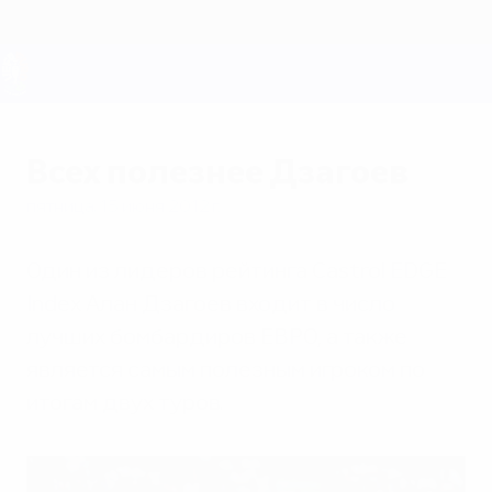
Skip
to
main
content
ЕВРО-2028
Всех полезнее Дзагоев
пятница, 15 июня 2012 г.
Один из лидеров рейтинга Castrol EDGE
Index Алан Дзагоев входит в число
лучших бомбардиров ЕВРО, а также
является самым полезным игроком по
итогам двух туров.