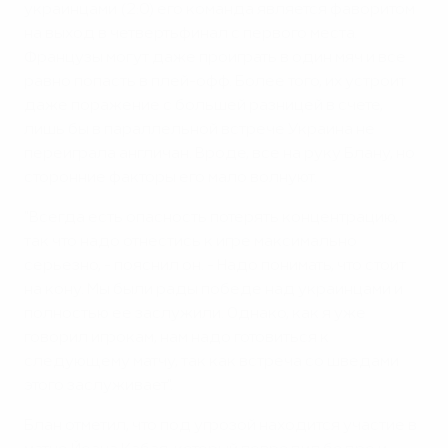
украинцами (2:0) его команда является фаворитом
на выход в четвертьфинал с первого места.
Французы могут даже проиграть в один мяч и все
равно попасть в плей-офф. Более того, их устроит
даже поражение с большей разницей в счете,
лишь бы в параллельной встрече Украина не
переиграла англичан. Вроде, все на руку Блану, но
сторонние факторы его мало волнуют.
"Всегда есть опасность потерять концентрацию,
так что надо отнестись к игре максимально
серьезно, - пояснил он. - Надо понимать, что стоит
на кону. Мы были рады победе над украинцами и
полностью ее заслужили. Однако, как я уже
говорил игрокам, нам надо готовиться к
следующему матчу, так как встреча со шведами
этого заслуживает".
Блан отметил, что под угрозой находится участие в