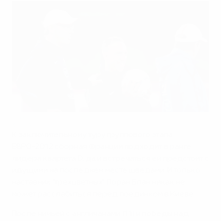
Ни минуты покоя для Блана
©UEFA.com
К заключительному туру группового этапа
ЕВРО-2012 сборная Франции подходит в ранге
лидера квартета D, да и встречаться ей предстоит с
идущими на последнем месте шведами. И только
наставник "трехцветных" Лоран Блан никак не
может расслабиться перед поединком в Киеве.
После ничьей с англичанами (1:1) и победы над