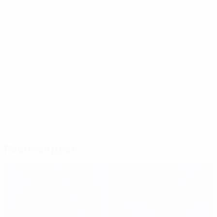
Украину, мы провели здесь фантастическое время,
- отметил Хамрен. - Мы бы с удовольствием пожили
здесь подольше, но мы прекрасно провели
воскресенье. Мы потренировались пораньше, а во
второй половине дня отдохнули. Очень жаль
уезжать".
© 1998-2026 UEFA. All rights reserved.
Обновлено: четверг, 25 сентября 2014 г.
Рекомендуем