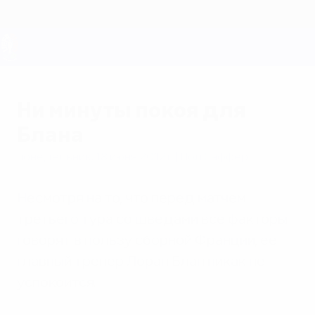
Skip
to
main
content
ЕВРО-2028
Ни минуты покоя для
Блана
понедельник, 18 июня 2012 г.
| Пол Саффер
Несмотря на то, что перед матчем
третьего тура со шведами все факторы
говорят в пользу сборной Франции, ее
главный тренер Лоран Блан никак не
успокоится.