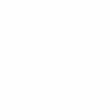
тренировку. Силы на футбольном поле
понадобятся скандинавам особенно с учетом того,
что игру должны пропустить Йохан Элмандер и
Расмус Эльм. У первого травма стопы, у другого
проблемы с коленом.
"Все вышли на тренировку [в воскресенье], кроме
Элмандера, который сейчас в лазарете, - сказал
Хамрен. - Я был очень рад и потому верю в этот
состав. Эта команда может быть очень сильна. Она
претендует на многое и способна добиться
поставленных целей".
На групповом этапе шведы отвечали в Киеве за
создание атмосферы футбольного праздника и
сделали это на ура. В столицу Киева приехало
более 18 тысяч болельщиков, а их сине-желтые
футболки прекрасно сочетались с желто-синими
цветами украинцев. "Жаль покидать Киев и