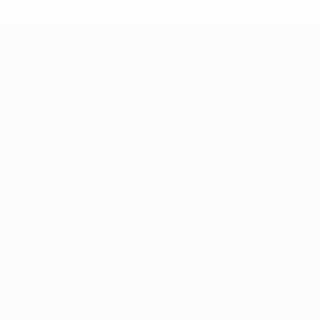
ЕВРО-2028
Видео
О турнире
Новости
Магазин
История
ДРУГИЕ
САЙТЫ
UEFA.com
Фонд УЕФА
Магазин
Конфиденциальность
Правила и условия
Правила в отношении cookie