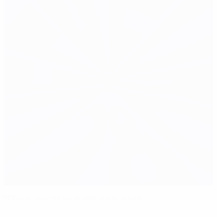
М'Виля против больших мальчиков