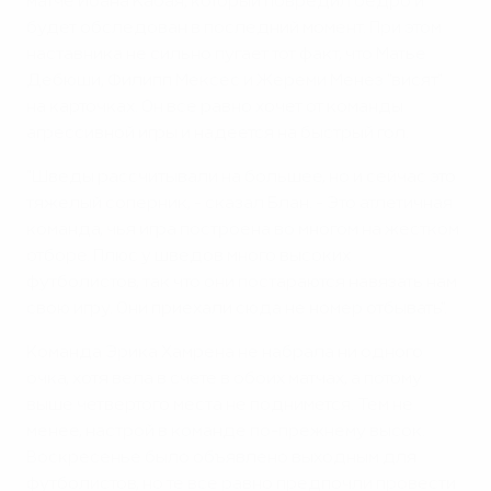
матче Йоана Кабая, который повредил бедро и
будет обследован в последний момент. При этом
наставника не сильно пугает тот факт, что Матье
Дебюши, Филипп Мексес и Жереми Менез "висят"
на карточках. Он все равно хочет от команды
агрессивной игры и надеется на быстрый гол.
"Шведы рассчитывали на большее, но и сейчас это
тяжелый соперник, - сказал Блан. - Это атлетичная
команда, чья игра построена во многом на жестком
отборе. Плюс у шведов много высоких
футболистов, так что они постараются навязать нам
свою игру. Они приехали сюда не номер отбывать".
Команда Эрика Хамрена не набрала ни одного
очка, хотя вела в счете в обоих матчах, а потому
выше четвертого места не поднимется. Тем не
менее, настрой в команде по-прежнему высок.
Воскресенье было объявлено выходным для
футболистов, но те все равно предпочли провести