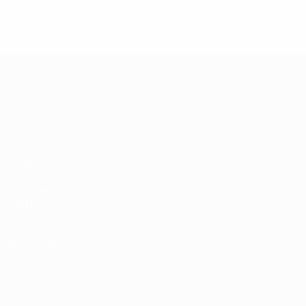
© 1998-2026 UEFA. All rights reserved.
Обновлено: среда, 20 июня 2012 г.
ЕВРО-2028
Видео
О турнире
Новости
Магазин
История
ДРУГИЕ
САЙТЫ
UEFA.com
Фонд УЕФА
Магазин
Конфиденциальность