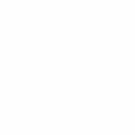
лет.
Упомянутая группа молодых игроков потом станет
лицом новой национальной сборной Украины на
следующее десятилетие и даже больше.
Шевченко переживал с командой взлеты и
падения и всегда шел под ее знамена по первому
же зову.
До дебюта Украины на чемпионате Европы,
который состоялся в понедельник в Киеве в матче
против Швеции, Шевченко имел за плечами 46
голов в 108 международных поединках.
Символично, что именно седьмой номер сине-
желтых поднял сборную с колен после гола
Златана Ибрагимовича. Шева дважды забил
головой, принеся сборной ценные очки и заставив
"Олимпийский" взорваться от счастья.
Сейчас Шевченко 35. Репутация национального