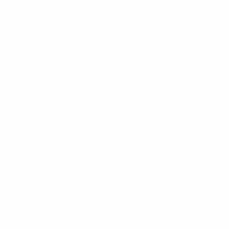
героя у него ужа давно, чему поспособствовали
выступления в "Динамо", "Милане", "Челси" и теперь
снова в "Динамо". Для миллионов украинских
болельщиков он - кумир. Его одинаково почитает
как взрослое поколение - такие экс-звезды, как
Олег Блохин и Игорь Беланов, так и подростки. Если
вопросы истории, языка и политики вызывают в
Украине дискуссии, то за национальную сборную
вся страна стоит горой.
Это делает Шевченко не только ярким
представителем его государства за рубежом, а
также популярным человеком на родине. И он
достойно несет ответственность. "Я очень счастлив,
чувствую себя моложе на десять лет, - сказал он
после памятной победы над шведами. - Это мечта".