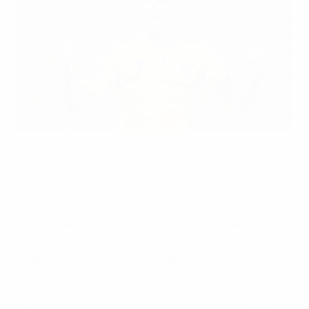
Андрей Шевченко после победного гола в матче со
шведами
©Getty Images
Для Украины Шевченко - одна из наиболее
уважаемых фамилий. Почти в каждом городе
страны можно встретить памятник этому
выдающемуся человеку. В Киеве, например, в
честь Шевченко назван еще и национальный
университет. Речь идет о символе Украины Тарасе
Шевченко, поэте 19 века и одном из отцов
украинской литературы. А в понедельник вечером
резко возросли шансы на то, что вскоре в Киеве