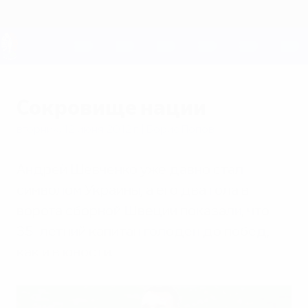
Skip
to
main
content
ЕВРО-2028
Сокровище нации
вторник, 12 июня 2012 г.
| Борис Попов
Андрей Шевченко уже давно стал
символом Украины, а его два гола в
ворота сборной Швеции показали, что
35-летний капитан голоден до побед,
как и в юности.