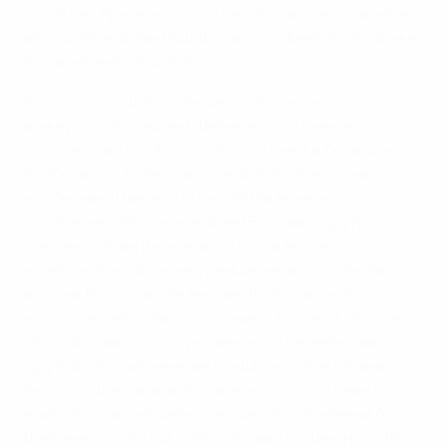
до 16 лет. Яркую карьеру ему тогда предсказывал
авторитетный Иан Раш. Форвард "Ливерпуля" даже
подарил ему свои бутсы.
Тогда произошло событие, которое сыграло
важную роль в жизни Шевченко. Огромное
государство СССР распалась, а с ней и большое
футбольное хозяйство. Следовательно, такие
клубы, как "Динамо", прекратили вечное
соперничество с командами России и других
союзных стран и начали борьбу в местных
чемпионатах, где конкуренция не всегда была
высока. В результате многие футболисты топ-
класса перебрались за границу. С одной стороны
это подрывало силу украинского первенства, а с
другой - воспитанникам лучших клубов страны
было проще развивать свою карьеру. Одним из
наиболее талантливых юношей того времени был
Шевченко, который дебютировал в "Динамо" в 18