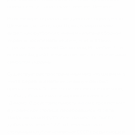
появится еще одна статуя с именем Шевченко.
Во всем мире Украина уже давно ассоциируется с
Шевченко, но не поэтом. Я сам своими глазами
видел, как футболки с именем капитана сборной
Украины носили мальчики и мужчины в таких
странах, как Парагвай, Филиппины, Мозамбик. Для
всех них Андрей Шевченко является современным
символом Украины.
Существует распространенный миф, что Шевченко
жил в деревне и мальчиком вынужден был
преодолевать более сотни километров поездом,
чтобы добраться на тренировку в киевское
"Динамо". В действительности же он с трех лет жил
в украинской столице, перебравшись из села
Двиркивщина. В футболке "Динамо" он быстро
добился успеха. В 1991-м Шева выиграл со
столичным клубом чемпионат СССР среди юношей