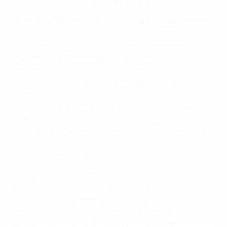
но пациент умер. Вот так я и чувствую себя сегодня.
Нужно изучить, как мы пропускали голы. В первом
случае надо отдать должное Энди Кэрроллу -
пусть там был недостаток взаимопонимания между
нашими защитниками, пробил головой он просто
замечательно. По второму голу мне сказать нечего -
кажется, мяч задел Себастьяна Ларссона и
изменил направление. Все случилось очень
быстро, как и первый гол украинцев. А ведь до
этого мы думали, что игра уже сделана. Что
касается гола Дэнни Уэлбека - вполне может быть,
что больше он не забьет так ни разу за всю
оставшуюся карьеру.
Сегодня мы играли хорошо, но несколько голов
получились довольно странными. Пока я совсем не
думал о последнем матче с Францией - все мы
сейчас страшно разочарованы. Думаю, должно
пройти не меньше 24 часов, прежде чем мы начнем