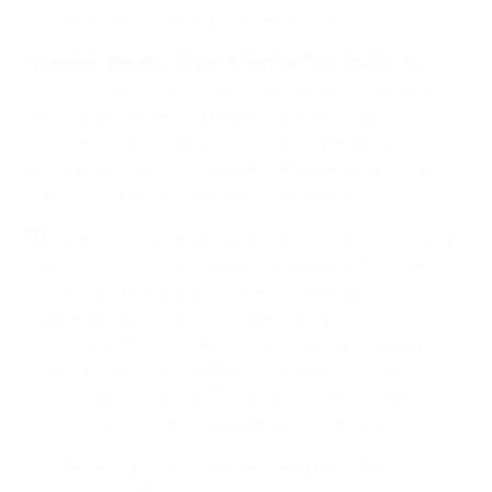
готовиться к поединку с французами.
Главный тренер сборной Англии Рой Ходжсон:
Пока эмоция только одна - мы хорошо сделали
свое дело. На таком уровне матчи всегда
получаются упорными. Поэтому когда звучит
финальный свисток, и ваша команда набрала три
очка - всегда чувствуешь облегчение.
Я считаю, что мы заслужили эту победу, поскольку
подолгу контролировали ход встречи. Вместе с
тем, ведя с разницей в один мяч, всегда
опасаешься, что на последней минуте что-то может
произойти. Кто-то может подскользнуться, рефери
может допустить ошибку, мяч вдруг срикошетит от
кого-то футболистов. Когда ничего такого не
происходит, тоже испытываешь облегчение.
К победному голу привела очень красивая