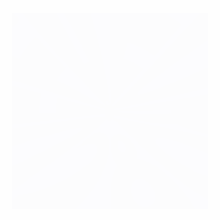
Наставник сборной Англии Рой Ходжсон