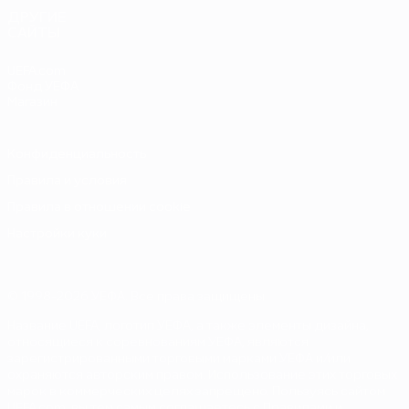
ДРУГИЕ
САЙТЫ
UEFA.com
Фонд УЕФА
Магазин
Конфиденциальность
Правила и условия
Правила в отношении cookie
Настройки куки
© 1998-2026 УЕФА. Все права защищены
Название UEFA, логотип УЕФА, а также элементы дизайна,
относящиеся к соревнованиям УЕФА, являются
зарегистрированными торговыми марками УЕФА и/или
охраняются авторским правом. Использование этих торговых
марок в коммерческих целях запрещено. Пользуясь сайтом
UEFA.com, вы тем самым соглашаетесь с Правилами и