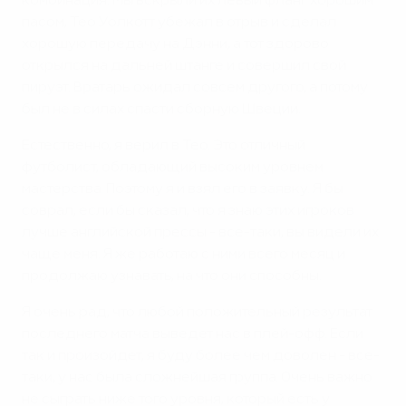
комбинация. Мы вскрыли их левый фланг хорошим
пасом, Тео Уолкотт убежал в отрыв и сделал
хорошую передачу на Дэнни, а тот здорово
открылся на дальней штанге и совершил свой
пируэт. Вратарь ожидал совсем другого, а потому
был не в силах спасти сборную Швеции.
Естественно, я верил в Тео. Это отличный
футболист, обладающий высоким уровнем
мастерства. Поэтому я и взял его в заявку. Я бы
соврал, если бы сказал, что я знаю этих игроков
лучше английской прессы - все-таки, вы видели их
чаще меня. Я же работаю с ними всего месяц и
продолжаю узнавать, на что они способны.
Я очень рад, что любой положительный результат
последнего матча выведет нас в плей-офф. Если
так и произойдет, я буду более чем доволен - все-
таки, у нас была сложнейшая группа. Очень важно
не сыграть ниже того уровня, который есть у