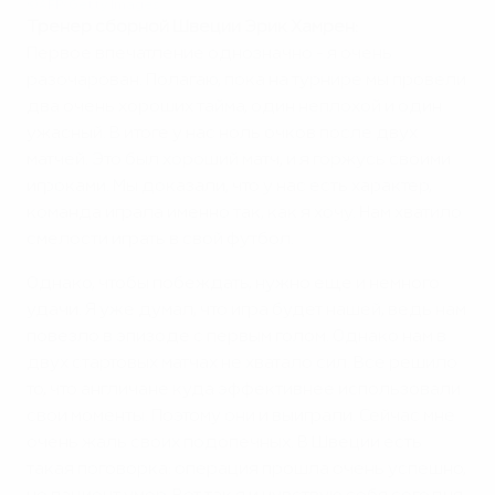
©AFP/Getty Images
Тренер сборной Швеции Эрик Хамрен:
Первое впечатление однозначно - я очень
разочарован. Полагаю, пока на турнире мы провели
два очень хороших тайма, один неплохой и один
ужасный. В итоге у нас ноль очков после двух
матчей. Это был хороший матч, и я горжусь своими
игроками. Мы доказали, что у нас есть характер,
команда играла именно так, как я хочу. Нам хватило
смелости играть в свой футбол.
Однако, чтобы побеждать, нужно еще и немного
удачи. Я уже думал, что игра будет нашей, ведь нам
повезло в эпизоде с первым голом. Однако нам в
двух стартовых матчах не хватало сил. Все решило
то, что англичане куда эффективнее использовали
свои моменты. Поэтому они и выиграли. Сейчас мне
очень жаль своих подопечных. В Швеции есть
такая поговорка: операция прошла очень успешно,