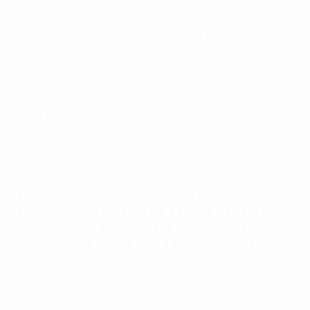
Да и вообще в этом матче стоит отметить всю
команду. Олег Гусев, например, во втором тайме,
когда силы уже начали покидать футболистов,
пробежал с мячом метров 50, положив начало
комбинации, которая привела к первому голу в
ворота шведов. Защитники достойно
противостояли Златану Ибрагимовичу, в центре
поля Анатолий Тимощук и Сергей Назаренко
проделали огромный объем работы. Все ребята
заслужили аплодисменты.
UEFA.com: Многие отмечают хорошие
взаимоотношения Олега Блохина с подопечными и,
в частности, с Шевченко. На ЧМ-2006 вы играли под
руководством этого тренера. Он действительно
легко находит общий язык с футболистами?
Ребров:
Вряд ли мы можем говорить о полном
взаимопонимании с игроками. Кто-то попадает в
состав, кто-то - нет, возможны обиды. Но все это -