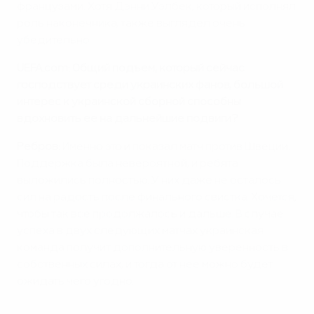
французами. Хотя Дэнни Уэлбек, который исполнял
роль наконечника, также выглядел очень
убедительно.
UEFA.com: Общий подъем, который сейчас
господствует среди украинских фанов, большой
интерес к украинской сборной способны
вдохновить ее на дальнейшие подвиги?
Ребров:
Именно это и показал матч против Швеции.
Поддержка была невероятной, и ребята
выложились полностью. У них даже не осталось
сил на радость после финального свистка. Хочется,
чтобы так все продолжалось и дальше. В случае
успеха в двух следующих матчах украинская
команда получит дополнительную уверенность в
собственных силах, и тогда от нее можно будет
ожидать чего угодно.