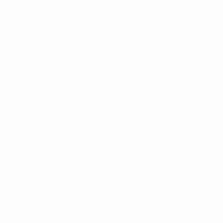
все идет наилучшим образом.
Я был на матче в Киеве и вполне проникся
фантастической атмосферой чемпионата. Тот факт,
что украинцы взяли верх, считаю, имеет большое
значение для всей страны - не только футболистов
и болельщиков. На этот турнир действительно
приехали сильнейшие сборные Европы, и начать
участие с трех очков многого стоит.
UEFA.com: Победа над шведами стал для вас
неожиданностью?
Ребров:
Понимая, что Швеция - очень серьезный
оппонент, я все же надеялся на такой результат.
Успех на "Олимпийском" всколыхнул Украину. На
следующий день повсюду только о футболе и
говорили.
UEFA.com: До турнира неоднократно приходилось