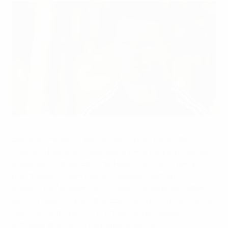
Ребров о ЕВРО, Шеве и Блохине
©UEFA.com
Были времена, когда связка Сергея Реброва и
Андрея Шевченко наводила ужас на футбольные
команды со всей Европы. Ныне Ребров с трибун
наблюдает за тем, как его бывший партнер по
киевскому "Динамо" и сборной Украины добывает
для страны результат на ЕВРО-2012. Ребров сейчас
работает в тренерском штабе динамовцев,
которые вместе с тогда еще юным, но по-