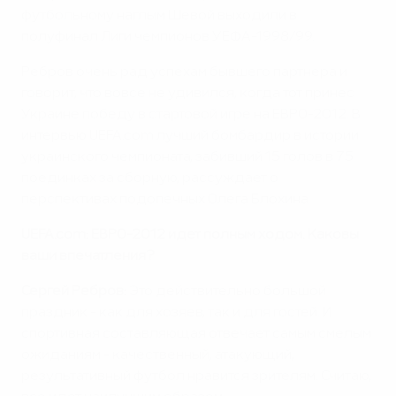
футбольному наглым Шевой выходили в
полуфинал Лиги чемпионов УЕФА-1998/99.
Ребров очень рад успехам бывшего партнера и
говорит, что вовсе не удивился, когда тот принес
Украине победу в стартовой игре на ЕВРО-2012. В
интервью UEFA.com лучший бомбардир в истории
украинского чемпионата, забивший 15 голов в 75
поединках за сборную, рассуждает о
перспективах подопечных Олега Блохина.
UEFA.com: ЕВРО-2012 идет полным ходом. Каковы
ваши впечатления?
Сергей Ребров:
Это действительно большой
праздник - как для хозяев, так и для гостей. И
спортивная составляющая отвечает самым смелым
ожиданиям - качественный, атакующий,
результативный футбол нравится зрителям. Считаю,