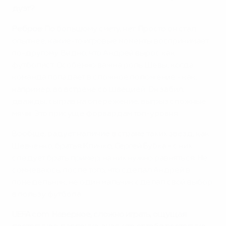
дуэт?
Ребров:
По большому счету, нет. Просто он стал
опытнее, какие-то игровые моменты воспринимает
по-другому. Видно, что Андрей вырос как
футболист. Особенно важна роль Шевы, когда
команда попадает в сложное положение - как,
например, во встрече со Швецией. Он забил,
дважды, сыграв на опережение, выгрыз сложные
мячи. Это присуще форвардам топ-уровня.
Вообще, радует наличие в стране таких звезд, как
Шевченко, братья Кличко, Сергей Бубка - с них
следует брать пример, на них нужно равняться. Не
сомневаюсь, после того, что сделал Андрей в
понедельник, не один мальчик сделал свой выбор
в пользу футбола.
UEFA.com: Наверное, сложно играть, ощущая