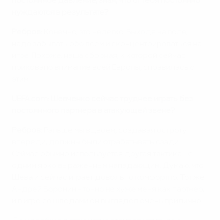
постоянное давление, зная, что от тебя постоянно
нуждаются в результате?
Ребров:
Конечно, это нелегко. Выходя на поле,
надо забывать обо всем и сконцентрироваться на
игре. Похоже, наша сборная, к которой сейчас
приковано внимание всей Европы, справилась с
этим.
UEFA.com: Шевченко сейчас труднее играть без
постоянного партнера в атакующей звене?
Ребров:
Раньше мы вдвоем, создавая остроту
впереди, должны были отрабатывать сзади.
Сейчас обычно используется другая тактика - с
одним ярко выраженным нападающим. Думаю, что
Шева и сейчас играет довольно комфортно. Тот же
Андрей Воронин - точно не хуже меня как партнер,
и в игре со шведами он выглядел очень прилично.