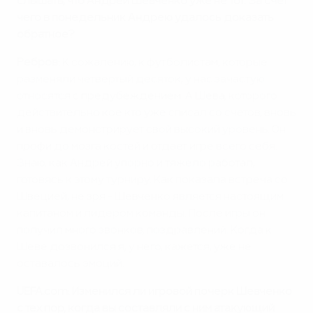
слышать, что Андрей Шевченко уже не тот. За счет
чего в понедельник Андрею удалось доказать
обратное?
Ребров:
К сожалению, к футболистам, которые
разменяли четвертый десяток, у нас зачастую
относятся с предубеждением. А Шева, которого
действительно кое кто уже списал со счетов, вновь
и вновь демонстрирует свой высокий уровень. Он
профи до мозга костей и отдает игре всего себя.
Знаю, как Андрей упорно и тяжело работал,
готовясь к этому турниру. Как показала встреча со
Швецией, не зря - Шевченко является настоящим
капитаном и лидером команды. После игры он
получил много звонков, поздравлений. Когда к
Шеве дозвонился я, у него, кажется, уже не
оставалось эмоций.
UEFA.com: Изменился ли игровой почерк Шевченко
с тех пор, когда вы составляли с ним атакующий