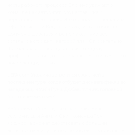
часть рабочего процесса. Блохина уважают в
команде как авторитетного наставника и
порядочного человека. Это главное в отношениях
с футболистами. Когда ты выходишь на поле, то
должен отдаваться игре по максимуму, все
остальное отходит на второй план. Относительно
Шевченко, то он всегда относится к делу
профессионально, и поэтому они с Блохиным легко
понимают друг друга.
UEFA.com: Украина встретится с Англией в
последнем туре, когда отбудет дисквалификацию
нападающий Уэйн Руни. Добавит ли это головной
боли сине-желтым?
Ребров:
В любом случае появление Руни -
усиление для Англии. С ним команда Роя
Ходжсона сможет действовать с большим
акцентом на атаку. Не так, как это было в поединке