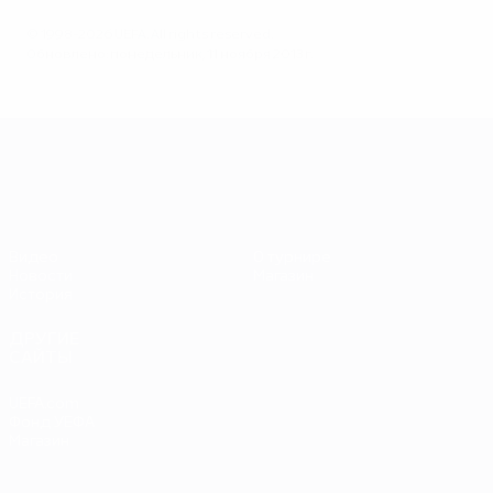
© 1998-2026 UEFA. All rights reserved.
Обновлено: понедельник, 11 ноября 2013 г.
ЕВРО-2028
Видео
О турнире
Новости
Магазин
История
ДРУГИЕ
САЙТЫ
UEFA.com
Фонд УЕФА
Магазин