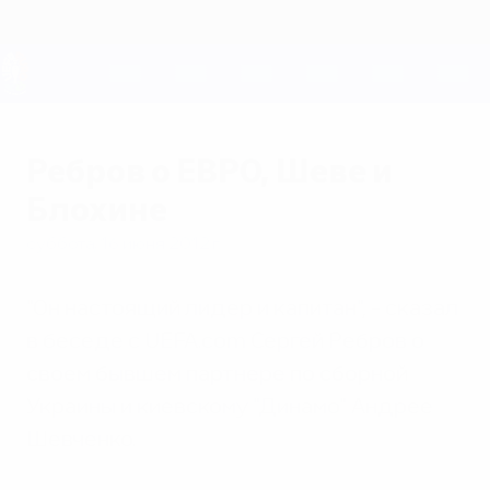
Skip
to
main
content
ЕВРО-2028
Ребров о ЕВРО, Шеве и
Блохине
суббота, 16 июня 2012 г.
"Он настоящий лидер и капитан", - сказал
в беседе с UEFA.com Сергей Ребров о
своем бывшем партнере по сборной
Украины и киевскому "Динамо" Андрее
Шевченко.