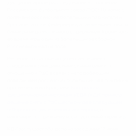
дисциплинарное расследование в отношении
Российского футбольного союза (РФС). На матче с
поляками российские болельщики поджигали и
бросали на поле фейерверки, а также вывешивали
баннеры недозволенного содержания. Кроме того,
во время игры один из болельщиков сборной
России выбежал на поле.
Решения по данным инцидентам не имеют
отношения к санкциям, вынесенным ранее по
отношению к РФС в связи с неподобающим
поведением российских болельщиков в поединке
против чехов во Вроцлаве.
Контрольно-
дисциплинарная инстанция УЕФА (КДИ) приняла
решение снять с РФС шесть очков в следующем
отборочном цикле чемпионата Европы
, но
наказание по-прежнему носит условный характер.
КДИ заслушает оба дела на заседании 17 июня.