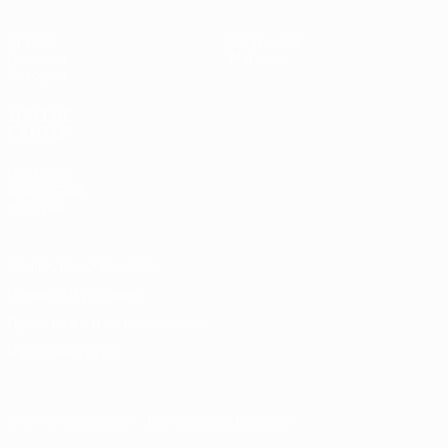
Видео
О турнире
Новости
Магазин
История
ДРУГИЕ
САЙТЫ
UEFA.com
Фонд УЕФА
Магазин
Конфиденциальность
Правила и условия
Правила в отношении cookie
Настройки куки
© 1998-2026 УЕФА. Все права защищены