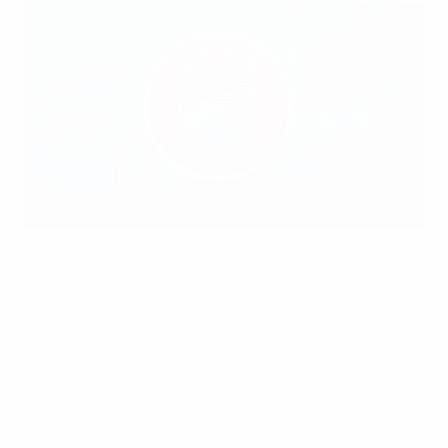
Открыты дела против ФФП и РФС
©UEFA.com
УЕФА открыл дисциплинарное дело в отношении
Футбольной федерации Польши в связи с
неподобающим поведением болельщиков,
который использовали пиротехнику на матче
второго тура группы A ЕВРО-2012 со сборной
России.
Европейский футбольный союз также начал