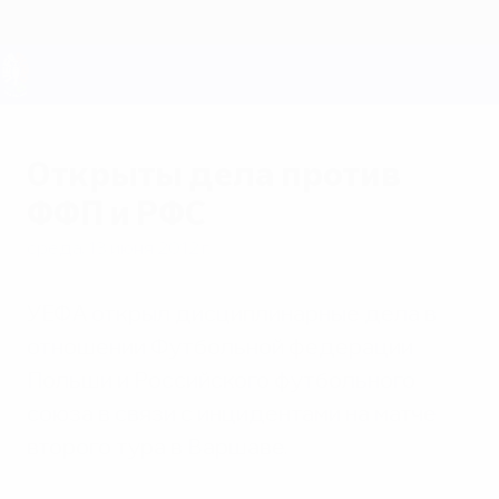
Skip
to
main
content
ЕВРО-2028
Открыты дела против
ФФП и РФС
среда, 13 июня 2012 г.
УЕФА открыл дисциплинарные дела в
отношении Футбольной федерации
Польши и Российского футбольного
союза в связи с инцидентами на матче
второго тура в Варшаве.