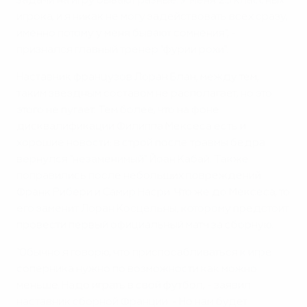
задачи на игру бывают разные. У меня 23 классных
игрока, и я никак не могу задействовать всех сразу,
именно потому у меня бывают сомнения", -
признался главный тренер "фурии рохи".
Наставник французов Лоран Блан, между тем,
таким звездным составом не располагает, но это
этого не пугает. Тем более, что на фоне
дисквалификации Филиппа Мексеса есть и
хорошие новости: в строй после травмы бедра
вернулся "незаменимый" Йоан Кабай. Также
поправились после небольших повреждений
Франк Рибери и Самир Насри. Что же до Мексеса, то
его заменит Лоран Косцельны, которому предстоит
провести первый официальный матч за сборную.
"Обычно я говорю, что приспосабливаться к игре
соперника нужно по возможности как можно
меньше. Надо играть в свой футбол, - заявил
наставник сборной Франции. - Но нам будет