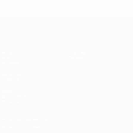
ЕВРО-2028
Видео
О турнире
Новости
Магазин
История
ДРУГИЕ
САЙТЫ
UEFA.com
Фонд УЕФА
Магазин
Конфиденциальность
Правила и условия