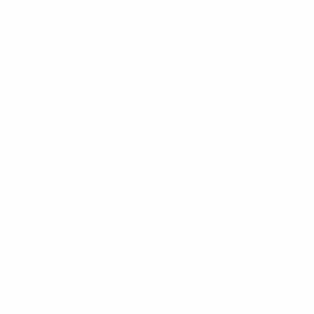
противостоять испанская сборная, которая играет в
очень специфическом стиле. Адаптироваться к
игре оппонента приходится в моменты, когда мяч
находится у него. А к такой манере игры, когда
соперник подолгу владеет мячом, приспособиться
непросто. Испанцы же контролируют мяч порядка
65-70% игрового времени и не желают с ним
расставаться. В оставшуюся треть матча, когда
мячом владеете вы, необходимо постараться что-
то извлечь из собственного футбола и своей
игровой философии".
"Как мы все знаем, сборная Испании играет в своем
уникальном ключе и доминирует в мировом
футболе на протяжении четырех последних лет, -
добавил Блан. - Однако способы доставить
испанцами проблемы существуют. Если вы
защищаетесь во встрече с Испанией, нужно
действовать очень компактно. В первые 20-30