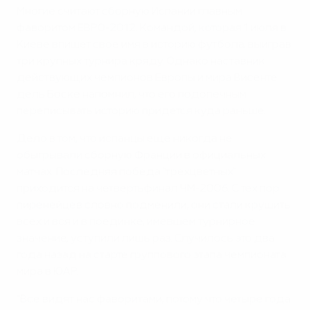
Многие считают сборную Испании главным
фаворитом ЕВРО-2012. Командой, которая 1 июля в
Киеве впишет свое имя в историю футбола, выиграв
три крупных турнира кряду. Однако наставник
действующих чемпионов Европы и мира Висенте
дель Боске напомнил, что его подопечным
переписывать историю придется куда раньше.
Дело в том, что испанцы еще никогда не
обыгрывали сборную Франции в официальных
матчах. Последняя победа "трехцветных"
приходится на четвертьфинал ЧМ-2006. С тех пор
пиренейцев словно подменили, они стали крушить
всех и вся и в поединке, имевшем турнирное
значение, уступили лишь раз. Случилось это два
года назад на старте группового этапа чемпионата
мира в ЮАР.
"Все видят нас фаворитами, потому что четыре года