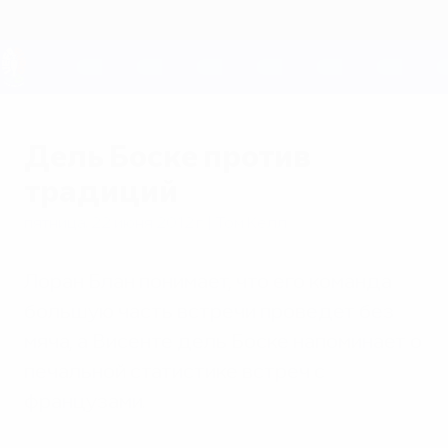
Skip
to
main
content
ЕВРО-2028
Дель Боске против
традиций
пятница, 22 июня 2012 г.
| Том Келл
Лоран Блан понимает, что его команда
большую часть встречи проведет без
мяча, а Висенте дель Боске напоминает о
печальной статистике встреч с
французами.