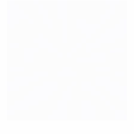
Висенте дель Боске еще не определился со стартовым
составом
©AFP/Getty Images