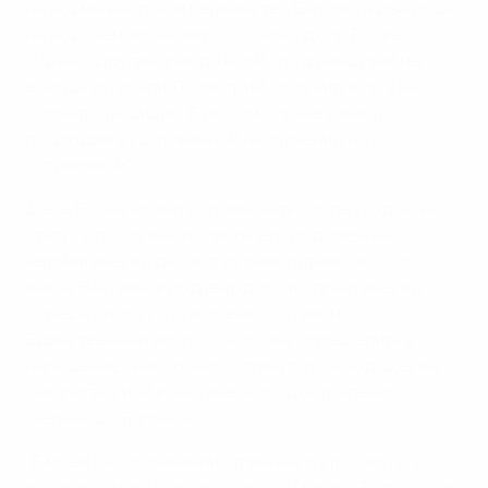
назад мы выиграли первенство Европы, а два года
назад - чемпионат мира, - сказал дель Боске. -
Однако другая правда в том, что французам мы
всегда уступали. Посмотрим, получится ли у нас
сломать традицию. В любом случае к матчу
подходим в сдержанном настроении, но с
оптимизмом".
Дель Боске может скромничать сколь угодно, но
статус и послужной список его подопечных
автоматически делают их фаворитами любого
матча. Наставник подтвердил, что практически
определился со стартовым составом.
Единственный вопрос - кого же определить в
нападение: несколько "оттянутого назад" Цеска
Фабрегаса или классического центрального
Фернандо Торреса.
"В моем распоряжении отличные футболисты, и