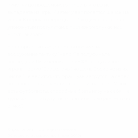
минут надо продемонстрировать, что вы не
выпадаете из игры. И затем у вас появятся шансы на
успех. В первую очередь необходимо следовать
упомянутым постулатам, в противном случае нас
могут наказать".
Некоторые считают, что Блан возьмет на
вооружение тактику "Челси" в полуфинале
последней Лиги чемпионов УЕФА, когда синие
играли против "Барселоны", но дель Боске не из их
числа. "Не верится, что французы запрутся на своей
половине поля, - заметил тренер испанцев. - У них
есть футболисты, способные брать игру на себя. Не
думаю, что они будут исключительно ждать чего-то
от нас".
© 1998-2026 UEFA. All rights reserved.
Обновлено: воскресенье, 3 июля 2016 г.