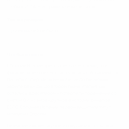
Но могу представить, что поиграю еще два года,
чтобы в 2014-м исправиться за сегодня".
Тем же вечером
Других матчей не было.
Финал ЕВРО-2012: Испания - Италия 4:0
Что было после
Сборная Италии преподнесла сенсацию, но в
финале ничего не смогла поделать с Испанией. Та
лишила соперников мяча и еще до перерыва
забила дважды. Во втором тайме итальянцы
остались вдесятером и потерпели поражение со
счетом 0:4 - самое крупное в истории финалов
ЕВРО. Сборная Испании первой защитила титул
чемпиона Европы.
Германия извлекла урок из неудачи в Польше и