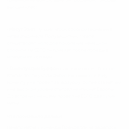
приемной матери Сильвии он продемонстрировал
высший класс.
Пять красивых голов Балотелли
•
Месут Эзил
: Лучший игрок сборной Германии в
четвертьфинале. Полузащитник "Реала"
олицетворял молодое поколение немецкой
сборной. На ЕВРО он приехал после победы в
чемпионате Испании.
•
Джанлуиджи Буффон
: Стал капитаном сборной
Италии после ухода Фабио Каннаваро. К тому
моменту уже провел за "адзурру" более ста матчей
и на высоком уровне отыграл чемпионат Европы.
До встречи с немцами провел на ЕВРО два сухих
матча.
Что произошло дальше
Начало матча у команды Пранделли не задалось.