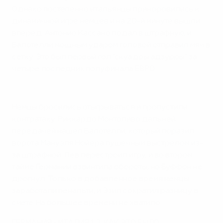
Однако постепенно итальянцы приноровились к
динамичной игре немцев и на 20-й минуте вышли
вперед. Антонио Кассано подал в штрафную, и
Балотелли мощным ударом головой отправил мяч в
сетку. Это был первый гол "скуадры адзурры" за
четыре последних полуфинала ЕВРО.
Пять пушечных ударов из истории ЕВРО
Немцы бросились отыгрываться и пропустили
контратаку. Риккардо Монтоливо дальней
передачей нашел Балотелли, который поразил
ворота Мануэля Нойера пушечным выстрелом из-
за штрафной. Лев перестроил игру, и во втором
тайме Германии взвинтила обороты, но Буффон не
дрогнул. Только в добавленное время немцы
заработали пенальти, и Эзил сократил разницу в
счете. На большее времени не хватило.