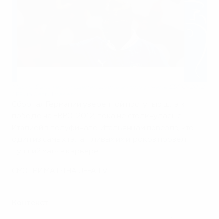
Марио Балотелли сделал дубль в полуфинале ЕВРО-2012
AFP via Getty Images
Сборная Германии уверенной поступью шла к
победе на ЕВРО-2012, пока не столкнулась с
Италией в полуфинале. Итальянцам повезло, что
один из самых талантливых их игроков провел
лучший матч в карьере.
СМОТРИ МАТЧ НА UEFA.TV
Контекст