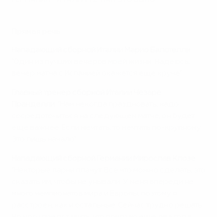
ГЕРМАНИЯ - ИТАЛИЯ 1:2. КАК ЭТО БЫЛО
Прямая речь
Нападающий сборной Италии Марио Балотелли
:
"Один из лучших вечеров моей жизни. Надеюсь,
вечер матча с Испанией окажется еще круче".
Главный тренер сборной Италии Чезаре
Пранделли
: "Нам некогда праздновать, надо
сосредоточиться на следующем матче, он будет
еще важнее. Если мечтать, то мечтать по-крупному.
Это лишь начало".
Нападающий сборной Германии Мирослав Клозе
:
"Некторые парни плачут. Все что можно сделать, это
сказать им, чтобы не унывали. У меня впереди не
много чемпионатов мира и Европы, поэтому я
расстроен, как и остальные. Сейчас трудно решать.