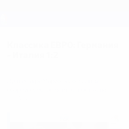
Skip
to
main
content
ЕВРО-2028
Классика ЕВРО: Германия
- Италия 1:2
суббота, 28 марта 2020 г.
Лучшая игра Марио Балотелли за
сборную. Смотри матч полностью на
UEFA.tv.