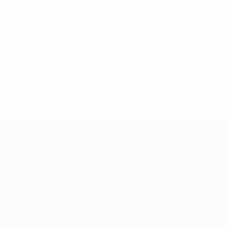
Украине. Костяк этой команды Лев привез на
ЧМ-2014 в Бразилии и взял титул, сокрушив хозяев
7:1 в памятном полуфинале. В финале немцы взяли
верх над Аргентиной.
© 1998-2026 UEFA. All rights reserved.
Обновлено: суббота, 28 марта 2020 г.
ЕВРО-2028
Видео
О турнире
Новости
Магазин
История
ДРУГИЕ