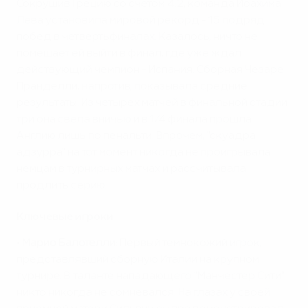
Сокрушив Грецию со счетом 4:2, команда Йоахима
Лева установила мировой рекорд - 15 подряд
побед в четвертьфиналах. Казалось, ничто не
помешает ей выйти в финал, где уже ждал
действующий чемпион - Испания. Сборная Чезаре
Пранделли, напротив, показывала средние
результаты. Из четырех матчей в финальной стадии
три она свела вничью и в 1/4 финала прошла
Англию лишь по пенальти. Впрочем, "скуадра
адзурра" на тот момент никогда не проигрывала
немцам в турнирных матчах и рассчитывала
продлить серию.
Ключевые игроки
•
Марио Балотелли
: Первый темнокожий игрок,
представлявший сборную Италии на крупном
турнире. В таланте нападающего "Манчестер Сити"
никто никогда не сомневался. На глазах у своей