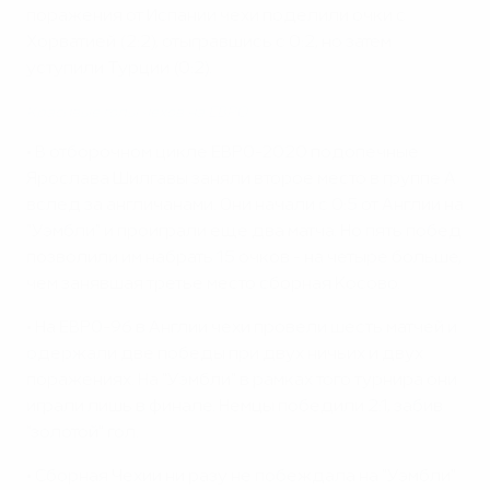
поражения от Испании чехи поделили очки с
Хорватией (2:2), отыгравшись с 0:2, но затем
уступили Турции (0:2).
Красивые голы чехов на ЕВРО
• В отборочном цикле ЕВРО-2020 подопечные
Ярослава Шилгавы заняли второе место в группе А
вслед за англичанами. Они начали с 0:5 от Англии на
"Уэмбли" и проиграли еще два матча. Но пять побед
позволили им набрать 15 очков - на четыре больше,
чем занявшая третье место сборная Косово.
• На ЕВРО-96 в Англии чехи провели шесть матчей и
одержали две победы при двух ничьих и двух
поражениях. На "Уэмбли" в рамках того турнира они
играли лишь в финале. Немцы победили 2:1, забив
"золотой" гол.
• Сборная Чехии ни разу не побеждала на "Уэмбли"