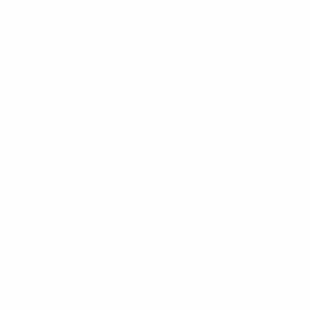
• Петр Шевчик сделал дубль за пражскую "Славию"
в ответном матче 1/4 финала Лиги Европы-2018/19 с
"Челси" (3:4). Еще один мяч за пражан забил Соучек.
• Саутгейт был тренером сборной Англии на
ЕВРО-2015 среди молодежи, который проходил в
Чехии. Англичане заняли последнее место в
группе, набрав три очка в трех матчах.
• Петр Чех, рекордсмен сборной Чехии по числу
проведенных матчей, львиную долю карьеры
провел в Англии. С 2004 по 2015 год он выступал
за "Челси", с которым четырежды стал чемпионом
Англии, выиграл Лигу чемпионов и Лигу Европы, а
также завоевал четыре Кубка Англии и три Кубка
лиги. После "Челси" Чех четыре года провел в
лондонском "Арсенале", с которым выиграл Кубок
Англии-2017. В 2019 году завершил
профессиональную карьеру.