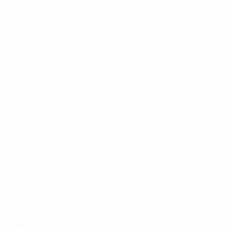
(Н1 П3). В этих четырех матчах чехи пропустили 11
мячей. Сборная Чехословакии также провела на
"Уэмбли" четыре матча с тем же результатом Н1 П3.
Еще один матч в Лондоне Чехословакия сыграла в
1937 году на "Уайт Харт Лейн", бывшем стадионе
"Тоттенхэма". В товарищеской встрече она уступила
англичанам со счетом 4:5.
Факты ЕВРО: Англия
• Англичане в десятый раз играют на ЕВРО. Они
заняли третье место на ЧЕ-1968 и дошли до
полуфинала на домашнем чемпионате в 1996 году.
• Англичане на попали на ЕВРО-2008. Это была
первая и единственная с 1984 года финальная
стадия, которую они пропустили.
• Под руководством Роя Ходжсона сборная
выиграла все десять матчей в квалификации
ЕВРО-2016. В финальном турнире она набрала пять