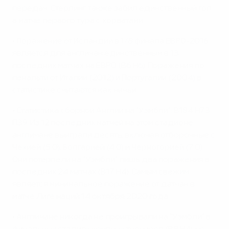
передач. Стерлинг также забил единственный гол
в матче первого тура с хорватами.
• Поражение от Исландии в 1/8 финала ЕВРО-2016
является для англичан единственным в 13
последних матчах на ЕВРО (В6 Н6). Поражения по
пенальти от Италии (2012) и Португалии (2004) в
статистике считаются как ничьи.
• Статистика сборной Англии на "Уэмбли": В184 Н73
П39. Из 12 последних матчей на этом стадионе
англичане выиграли десять, включая отборочные с
Чехией (5:0), Болгарией (4:0) и Черногорией (7:0).
Они потерпели на "Уэмбли" лишь два поражения в
последних 24 матчах (В17 Н4). Самым свежим
является минимальное поражение от датчан в
матче Лиге наций 14 октября 2020 года.
• Англичане никогда не проигрывали на "Уэмбли" в