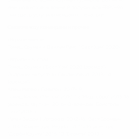
финальных стадиях крупных турниров (В8 Н4), но
именно в игровое время. В полуфинале ЕВРО-96
они здесь уступили немцам по пенальти.
Связи между командами и прочее
• Играли вместе:
Томаш Соучек и Деклан Райс ("Вест Хэм", 2020)
• Играли в Англии:
Томаш Соучек ("Вест Хэм" 2020 (аренда))
Ондржей Челустка ("Сандерленд" 2013/14
(аренда))
Алеш Матею ("Брайтон" 2017-19)
Томаш Калас ("Челси" 2010-19, "Мидлсбро" 2015-16
(аренда), "Фулхэм" 2016-18 (аренда), "Бристоль
Сити" 2018-)
Матей Выдра ("Уотфорд" 2012-16, "Вест Бромвич"
2013/14 (аренда), "Рединг" 2015/16 (аренда),
"Дерби Каунти" 2016-18, "Бернли" 2018-)