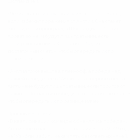
Шотландией.
• Чехия вышла из группы и займет первое место,
если избежит поражения от Англии. Она станет
второй, если проиграет, а Шотландия победит
Хорватию. Чехи будут лишь третьими, если
проиграют Англии, а Хорватия победит с
достаточным счетом, чтобы опередить их по
разнице мячей.
• Англия тоже вышла в плей-офф, а победа над
Чехией выведет ее в 1/8 финала с первого места.
Англичане будут лишь третьими, если проиграют
Чехии, а Шотландия победит с достаточным счетом,
чтобы опередить их по разнице мячей.
Прошлые встречи
• В квалификации команды обменялись победами.
Англичане в матче первого тура 22 марта 2019 года
на "Уэмбли" забили чехам пять безответных мячей.