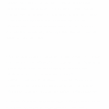
Рахим Стерлинг сделал хет-трик, а Гарри Кейн
реализовал пенальти. В концовке Томаш Калас
срезал мяч в свои ворота, в результате чего чехи
потерпели крупнейшее поражение после
обретения страной независимости. За сборную
Англии в этом матче дебютировал вышедший на
замену Деклан Райс.
Англия - Чехия 5:0
• Англичане ударно начали гостевой матч, который
состоялся 11 октября 2019 года на "Эден Арене" в
Праге. Кейн уже на пятой минуте реализовал
пенальти, но спустя пять минут Якуб
Брабец отметился первым голом за сборную и
сравнял счет, а в концовке дебютант чешской
сборной Зденек Ондрашек забил победный мяч.
• Таким образом, чехи впервые победили англичан,
которые проиграли лишь два из 13 матчей с