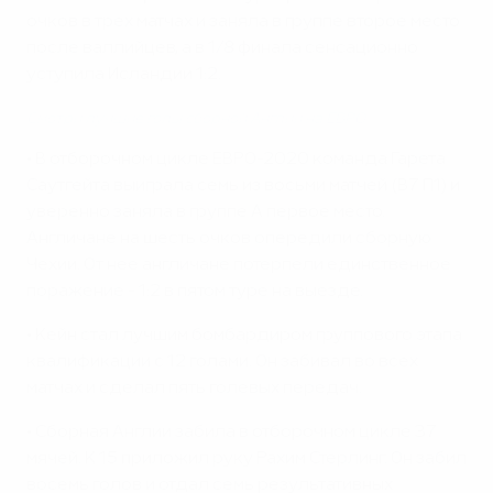
очков в трех матчах и заняла в группе второе место
после валлийцев, а в 1/8 финала сенсационно
уступила Исландии 1:2.
Смотри лучшие голы сборной Англии на ЕВРО
• В отборочном цикле ЕВРО-2020 команда Гарета
Саутгейта выиграла семь из восьми матчей (В7 П1) и
уверенно заняла в группе А первое место.
Англичане на шесть очков опередили сборную
Чехии. От нее англичане потерпели единственное
поражение - 1:2 в пятом туре на выезде.
• Кейн стал лучшим бомбардиром группового этапа
квалификации с 12 голами. Он забивал во всех
матчах и сделал пять голевых передач.
• Сборная Англии забила в отборочном цикле 37
мячей. К 15 приложил руку Рахим Стерлинг. Он забил
восемь голов и отдал семь результативных