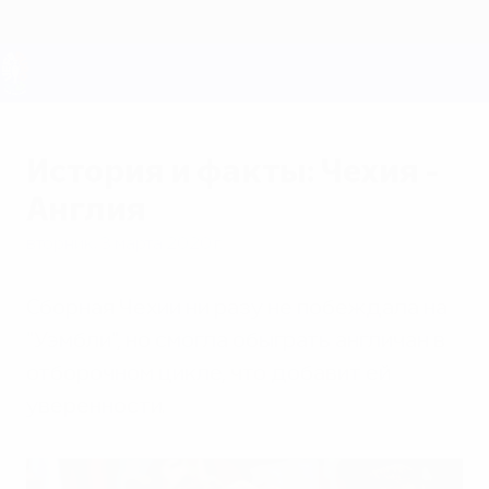
Skip
to
main
content
ЕВРО-2028
История и факты: Чехия -
Англия
вторник, 3 марта 2020 г.
Сборная Чехии ни разу не побеждала на
"Уэмбли", но смогла обыграть англичан в
отборочном цикле, что добавит ей
уверенности.