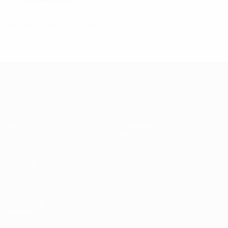
Превью Чехия - Англия
ЕВРО-2028
Видео
О турнире
Новости
Магазин
История
ДРУГИЕ
САЙТЫ
UEFA.com
Фонд УЕФА
Магазин