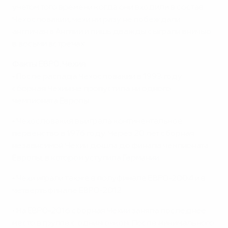
учетом того времени когда они входили в состав
Чехословакии, чехи ни разу не побеждали
англичан в Англии и лишь дважды сыграли вничью
в восьми встречах.
Факты ЕВРО: Чехия
• После распада Чехословакии в 1993 году
сборная Чехии не пропустила ни одного
чемпионата Европы.
• Чехословакия выиграла континентальное
первенство в 1976 году. Через 20 лет сборная
независимой Чехии дошла до финала чемпионата
Европы, в котором уступила Германии.
• Чехи играли также в полуфинале ЕВРО-2004 и в
четвертьфинале ЕВРО-2012.
• На ЕВРО-2016 сборная Чехии заняла последнее
место в группе с одним очком. После минимального