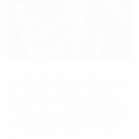
Зденек Ондрашек после победного гола англичанам в
квалификации
Сборные Англии и Чехии встречались в отборочном
цикле, записав в очных встречах себе в актив по
домашней победе. Теперь они поспорят на
групповом этапе финальной стадии ЕВРО-2020.
• К третьему туру команды подходят с четырьмя
очками. Чехи победили Шотландию (2:0) и сыграли
вничью с Хорватией (1:1), а англичане победили
Хорватию (1:0) и заключили безголевой мир с