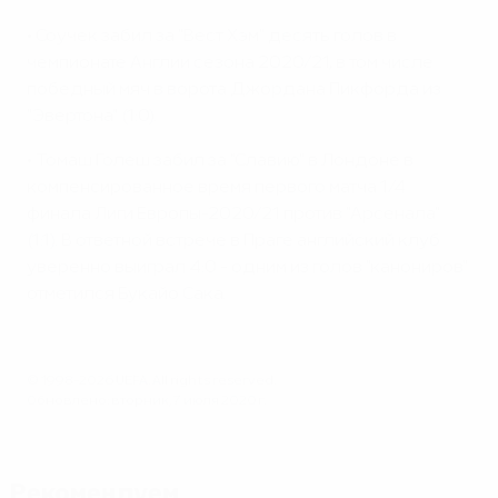
• Соучек забил за "Вест Хэм" десять голов в
чемпионате Англии сезона 2020/21, в том числе
победный мяч в ворота Джордана Пикфорда из
"Эвертона" (1:0).
• Томаш Голеш забил за "Славию" в Лондоне в
компенсированное время первого матча 1/4
финала Лиги Европы-2020/21 против "Арсенала"
(1:1). В ответной встрече в Праге английский клуб
уверенно выиграл 4:0 - одним из голов "канониров"
отметился Букайо Сака.
© 1998-2026 UEFA. All rights reserved.
Обновлено: вторник, 7 июля 2020 г.
Рекомендуем