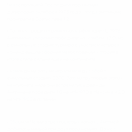
Чехословакией. Последнее поражение
датировано октябрем 1975 года - тогда англичане
проиграли в Братиславе 1:2.
• Тот матч прошел в рамках квалификации ЧЕ-1976.
Англичане уверенно победили на "Уэмбли" (3:0), но
в финальную стадию турнира с участием четырех
команд вышла сборная Чехословакии, которая в
итоге стала сильнейшей на континенте.
• Команды ни разу не играли между собой в
финальных стадиях ЕВРО. Зато на групповых этапах
чемпионата мира они встречались дважды.
Англичане победили 1:0 на ЧМ-1970 в Мексике и 2:0
на ЧМ-1982 в Испании.
Чехия - Англия 2:1
• Сборная Чехии в трех гостевых матчах с Англией
добилась ничьей при двух поражениях. Даже с