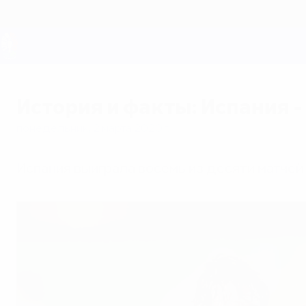
Skip
to
main
content
ЕВРО-2028
История и факты: Испания 
понедельник, 2 марта 2020 г.
Испания выиграла восемь из десяти матчей 