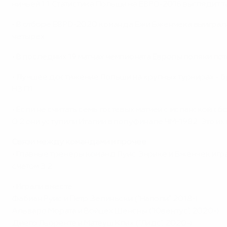
ничьей 1:1. Статистика Польши на ЕВРО-2016 выглядит та
• В отборе ЕВРО-2020 команда Ежи Бженчека выиграла г
четырех.
• В последних 19 матчах чемпионата Европы поляки пот
• Лучшее достижение Польши на крупных турнирах - б
Н3 П1.
• Если не считать семь гостевых матчей с испанской сб
0:2 они уступили Италии в полуфинале ЧМ-1982. Это их 
Связи между командами и прочее
• Главные тренеры команд Луис Энрике и Бженчек игр
счетом 3:2.
• Играли вместе:
Фабиан Руис и Петр Зелиньски ("Наполи" 2018-)
Альваро Мората и Войцех Щенсны ("Ювентус", 2020-)
Диего Льоренте и Матеуш Клих ("Лидс", 2020-)