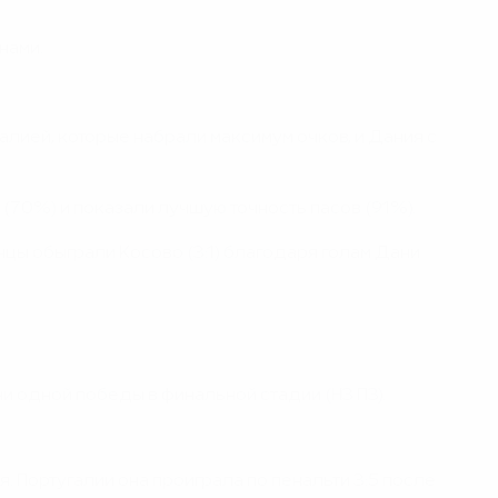
нами.
Италией, которые набрали максимум очков, и Дания с
 (70%) и показали лучшую точность пасов (91%).
нцы обыграли Косово (3:1) благодаря голам Дани
и одной победы в финальной стадии (Н3 П3).
я. Португалии она проиграла по пенальти 3:5 после