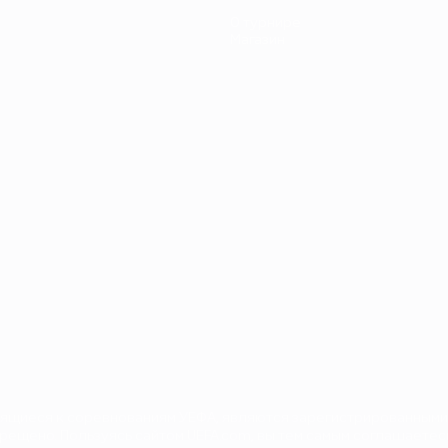
О турнире
Магазин
носящиеся к соревнованиям УЕФА, являются зарегистрированными
рещено. Пользуясь сайтом UEFA.com, вы тем самым соглашаетесь