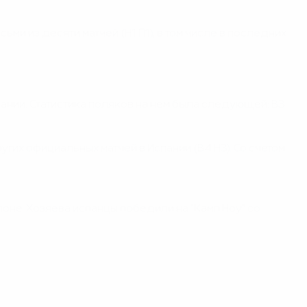
ми из десяти матчей (Н1 П1), в том числе в последних
ании. Статистика поляков на нем была следующей: В3
ругих официальных матчей в Испании (В4 Н3). Со счетом
оне. Хозяева испанцы победили на "Камп Ноу" со