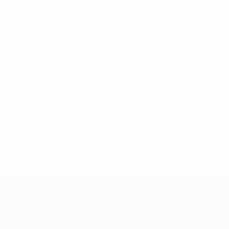
 за третью команду "Реала".
А-2012/13 против "Реала" (4:1). Из 72 своих голов в
юбой другой страны. Правда, в Испании он отличился
мпионов в Испании Левандовски уходил с поля без гола.