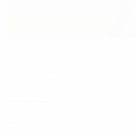
Карлес Пуйоль против Роберта Левандовски в июне 2010-го
AFP via Getty Images
В матче второго тура группы E в Севилье сыграют сбо
польским футболистам непростой вечер на "Ла-Картухе
• В стартовом туре, имея ощутимое преимущество, сбо
Словакии с результатом 1:2. Счет был открыт на 18-й 
затем Гжегож Крыховяк был удален с поля за второе 
Прошлые встречи
• Испания выиграла восемь из десяти матчей против по
преддверии триумфального для команды Висенте дель
Глик, Роберт Левандовски и Мацей Рыбус.
• Это была третья подряд победа Испании над Польшей