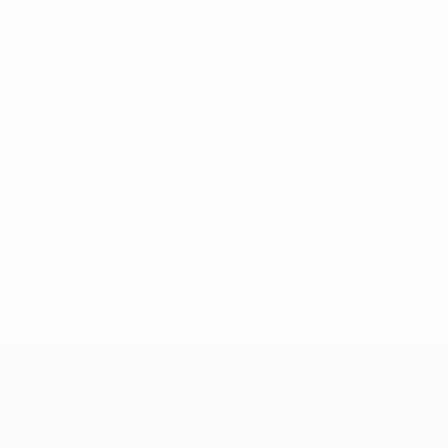
014-20)
зионов Испании за "Орададу". С 2007 по 2008 год он играл
руссию" в первом полуфинальном матче Лиги чемпионов УЕФ
испанских клубов - больше, чем против представителей л
 1/4 финала ЛЧ-2016/17. В восьми других матчах Лиги че
я 2020 г.