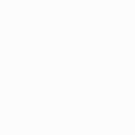
Видео
Новости
История
ДРУГИЕ САЙТЫ
UEFA.com
Фонд УЕФА
Магазин
Конфиденциальность
Правила и условия
Правила в отношении cookie
Настройки куки
© 1998-2026 УЕФА. Все права защищены
Название UEFA, логотип УЕФА, а также элементы дизайна, от
Использование этих торговых марок в коммерческих целях зап