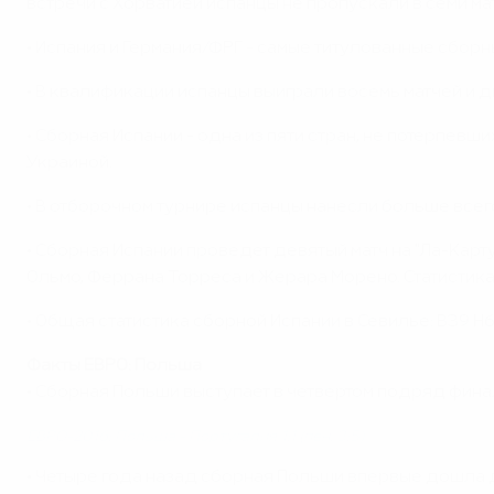
встречи с Хорватией испанцы не пропускали в семи матч
• Испания и Германия/ФРГ - самые титулованные сборн
• В квалификации испанцы выиграли восемь матчей и д
• Сборная Испании - одна из пяти стран, не потерпевш
Украиной.
• В отборочном турнире испанцы нанесли больше всего
• Сборная Испании проведет девятый матч на "Ла-Карт
Ольмо, Феррана Торреса и Жерара Морено. Статистика 
• Общая статистика сборной Испании в Севилье: В39 Н6
Факты ЕВРО: Польша
• Сборная Польши выступает в четвертом подряд фина
ЕВРО-2016: Польша - Португалия 1:1 (пен. 3:5)
• Четыре года назад сборная Польши впервые дошла до