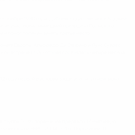
е в ноябре 1980 года. Дублем тогда отметился Анджей
встрече участвовал нынешний президент Польского
 и помог полякам занять третье место.
ионата Европы. Альфредо Ди Стефано и Луис Суарес
кой встрече (3:0), которая состоялась четыре месяца
2012 году первой в истории защитила титул чемпиона
о в группе D. Это поражение прервало 14-матчевую
чилось на ЕВРО-2004 - 0:1 от Португалии. До