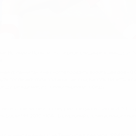
рные Испании и Польши. Это первое свидание команд с 201
".
рная Испании так и не смогла поразить ворота шведов - 0
минуте после автогола Войцеха Щенсны, Кароль Линетты в с
предупреждение, и словаки вырвали победу.
ляков. В том числе и последний поединок 8 июня 2010 года
 Боске ЧМ-2010 в ЮАР. В стартовый состав испанцев поп
 с момента ничьей 1:1 на Тенерифе в феврале 1994 года. 