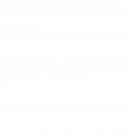
ах ЕВРО (после ничьей 1:1 с Италией на ЕВРО-2012).
ые в истории ЕВРО. Они являются его трехкратными чемпио
ва свели вничью.
их в отборе ни одного поражения. Другие - это Бельгия с 
 ударов по воротам (227), больше других владели мячом
ухе". Здесь 31 марта в рамках квалификации ЧМ-2022 испа
сборной Испании на этой арене: В4 Н3.
 П4.
льном турнире ЕВРО. До ЕВРО-2016 поляки не одержали н
 1/4 финала и выбыла, ни разу не уступив в игровое врем