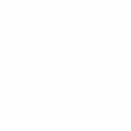
к: В2 Н3.
руппу G с отрывом в шесть очков. Поляки победили в вось
ерпели всего два поражения (В12 Н5).
ронза ЧМ-1974 и ЧМ-1982. Последний турнир прошел в Исп
орной (В1 Н1 П5), поляки проиграли лишь один из восьми д
первый матч в Севилье.
али друг против друга в финале Олимпиады-1992 в Барсел