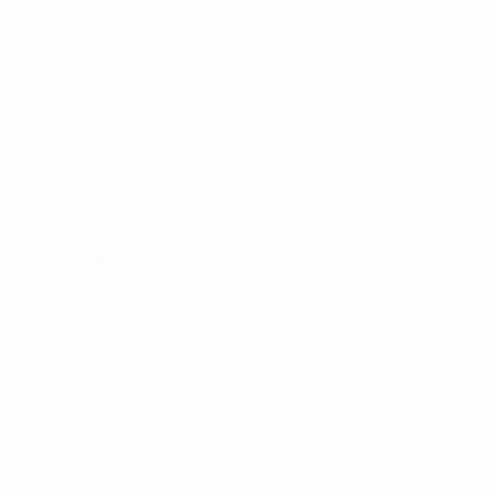
последних встреч между этими сборными.
• Единственная победа Польши над Испанией приходит
Иван. На 88-й минуте Дани сравнял счет с пенальти, н
футбольного союза Збигнев Бонек. Он сумел блеснуть н
• Команды провели между собой всего два официальн
сделали по дублю в Хожуве 28 июня 1959 года (гости 
спустя.
Факты ЕВРО: Испания
• Сборная Испании выступает на ЕВРО в седьмой раз по
Европы.
• Путь к третьему подряд чемпионству Испании преград
Победный гол испанцев в финале ЧЕ-1964 со сборной СССР
• В третьем туре группового этапа ЕВРО-2016 команда
беспроигрышную серию испанцев в финальных турнирах