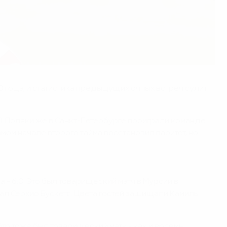
0 года, и статистика предыдущих очных встреч сулит
:0. Поляки же в Санкт-Петербурге проиграли команде
амом начале второго тайма восстановил паритет, но
 - 6:0. Это был товарищеский матч в Мурсии в
ал Серхио Бускетс. Цвета гостей защищали Камиль
Это тоже был товарищеский матч - как и восемь