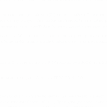
ся на товарищеский матч (2:1), состоявшийся в Барселон
о всего минуту спустя Иван забил свой второй мяч. В той 
а чемпионате мира-1982 в Испании, где забил четыре мяча
ых матча. Оба - в квалификации первого розыгрыша чемп
победили 4:2), и еще раз Ди Стефано отличился в мадридс
дряд. Она выиграла его в 1964 году, затем в 2008-м, а в 
или итальянцы в 1/8 финала ЕВРО-2016 - 2:0.
 дель Боске проиграла Хорватии 1:2 и заняла второе мест
 чемпионата Европы (В11 Н3). Предыдущее поражение слу