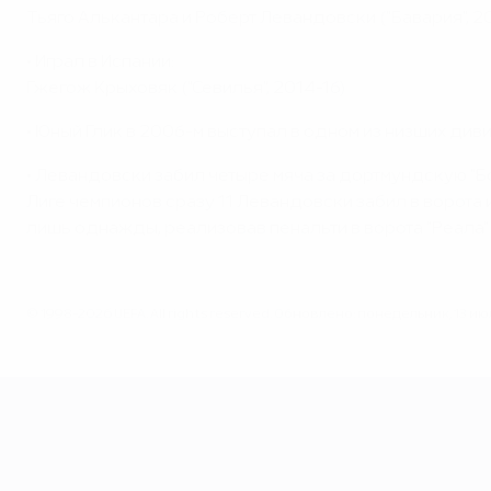
Тьяго Алькантара и Роберт Левандовски ("Бавария", 2
• Играл в Испании:
Гжегож Крыховяк ("Севилья", 2014-16)
• Юный Глик в 2006-м выступал в одном из низших диви
• Левандовски забил четыре мяча за дортмундскую "Бо
Лиге чемпионов сразу 11 Левандовски забил в ворота 
лишь однажды, реализовав пенальти в ворота "Реала" в
© 1998-2026 UEFA. All rights reserved.
Обновлено: понедельник, 13 июл
ЕВРО-2028