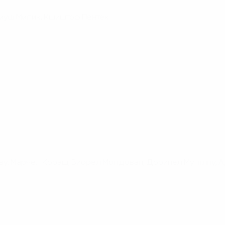
диуш Милик, Кшиштоф Пентек
иву, Марчел Кораш, Виорел Молдован, Доринел Мунтяну, 