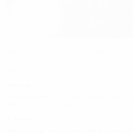
Криштиану Роналду - лучший бомбардир в истории ЕВРО
Getty Images
Криштиану Роналду обновил рекорд по числу голов в 
мячей.
UEFA.com рассказывает о лучших бомбардирах всех сб
Австрия
2
Марко Арнаутович, Кристоф Баумгартнер, Михаэль Гр
1
Ивица Вастич, Саша Калайджич, Штефан Лайнер , Мар
Албания
1
Недим Байрами, Клаус Гьясуля, Казим Лячи, Армандо