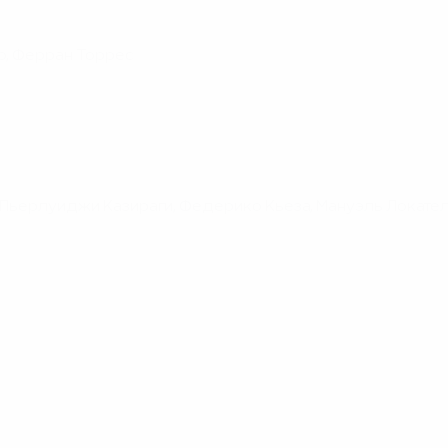
о, Ферран Торрес
Пьерлуиджи Казираги, Федерико Кьеза, Мануэль Локателл