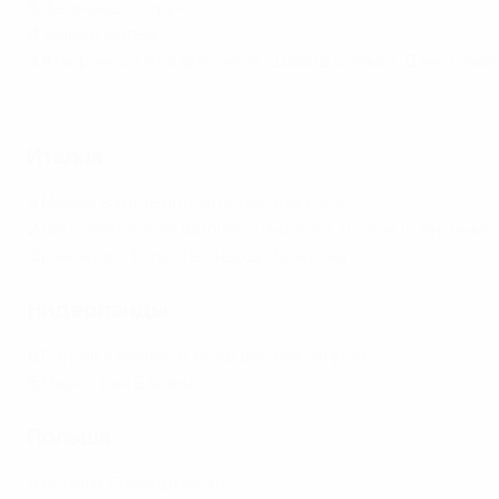
5
Фернандо Торрес
4
Давид Вилья
3
Альфонсо, Сеск Фабрегас , Давид Сильва, Дани Ольм
Лучшие голы Италии на ЕВРО
Италия
3
Марио Балотелли, Антонио Кассано
2
Чиро Иммобиле, Филиппо Индзаги, Лоренцо Инсинье, 
Франческо Тотти, Леонардо Бонуччи
Нидерланды
6
Патрик Клюйверт, Рууд ван Нистелрой
5
Марко ван Бастен
Польша
5
Роберт Левандовски