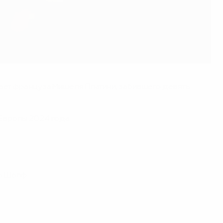
жает француза Мишеля Платини, забившего девять
Европы 2024 года.
ро Шопф