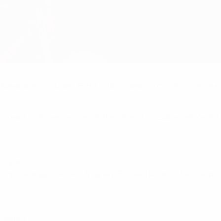
финальных стадиях ЕВРО. С 14 голами португалец опере
орных, которые сыграют в финальной стадии чемпионата 
егорич
сель Забитцер, Гернот Траунер, Романо Шмид, Алессанд
 Садику