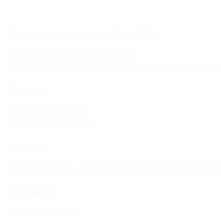
Красивые голы сборной Германии на ЕВРО
Германия (включая ФРГ и ГДР)
5
Марио Гомес, Юрген Клинсманн
4
Герд Мюллер, Дитер Мюллер, Лукас Подольски, Руд
Грузия
3
Жорж Микаутадзе
1
Хвича Кварацхелия
Дания
3
Франк Арнесен, Каспер Дольберг, Бриан Лаудруп , 
Испания
6
Альваро Мората