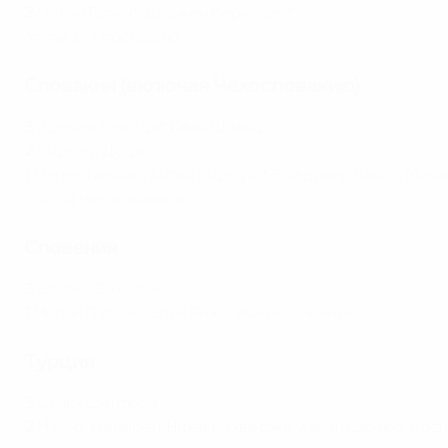
2
Милан Галич*, Дражен Йеркович*
*голы за Югославию
Словакия (включая Чехословакию)
3
Зденек Нехода*, Иван Шранц
2
Ондрей Дуда
1
Марек Гамшик, Антон Ондруш*, Владимир Вайсс, Мил
*гол за Чехословакию
Словения
3
Златко Захович
1
Миран Павлин, Эрик Янжа, Жан Карничник
Турция
3
Семих Шентюрк
2
Мерих Демирал, Нихат Кахведжи, Хакан Шюкюр, Ард