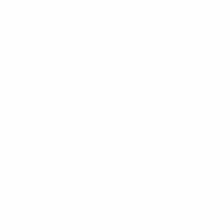
и, Грациано Пелле, Маттео Пессина, Андреа Пирло,