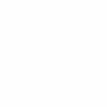
де Брейне
алаи
ла, Андраш Шефер, Золтан Штибер