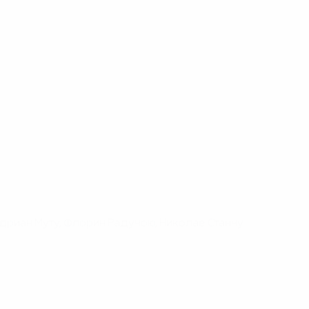
Адриан Муту, Флорин Радучою, Николае Станчу