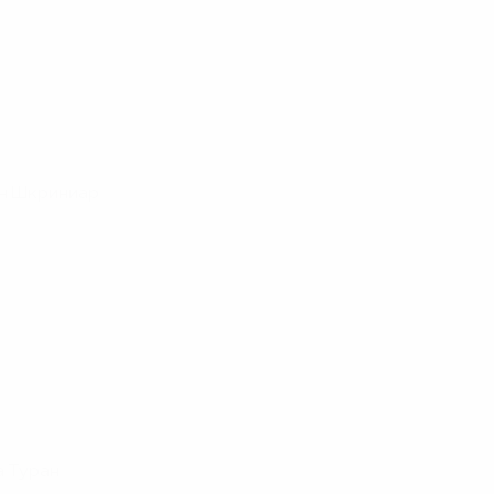
ан Шкриниар
а Туран