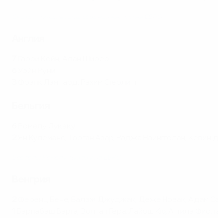
Смотри лучшие голы сборной Англии на ЕВРО
Англия
7
Гарри Кейн, Алан Ширер
6
Уэйн Руни
3
Фрэнк Лэмпард, Рахим Стерлинг
Бельгия
6
Ромелу Лукаку
2
Ян Кулеманс, Торган Азар, Раджа Наингголан, Кевин 
Все голы Ромелу Лукаку на ЕВРО
Венгрия
2
Ференц Бене, Балаж Джуджак, Деже Новак, Адам С
1
Барнабаш Варга, Золтан Гера, Лайош Кю, Аттила Фио