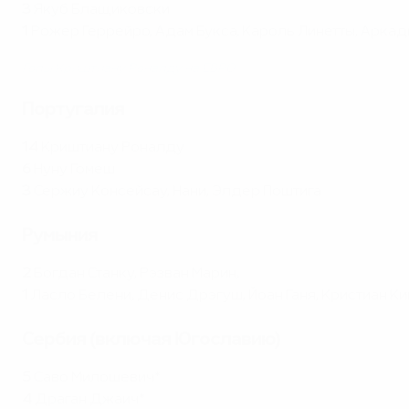
3
Якуб Блащиковски
1
Рожер Геррейро, Адам Букса, Кароль Линетты, Арка
Голы Криштиану Роналду на ЕВРО
Португалия
14
Криштиану Роналду
6
Нуну Гомеш
3
Сержиу Консейсау, Нани, Элдер Поштига
Румыния
2
Богдан Станку, Рэзван Марин,
1
Ласло Белени, Денис Дрэгуш, Йоан Ганя, Кристиан К
Сербия (включая Югославию)
5
Саво Милошевич*
4
Драган Джаич*