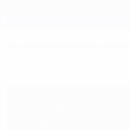
Skip
to
main
content
ЕВРО-2028
Лучшие бомбардиры сборн
воскресенье, 23 июня 2024 г.
Шевченко, Роналду, Ширер и рекордсмены,