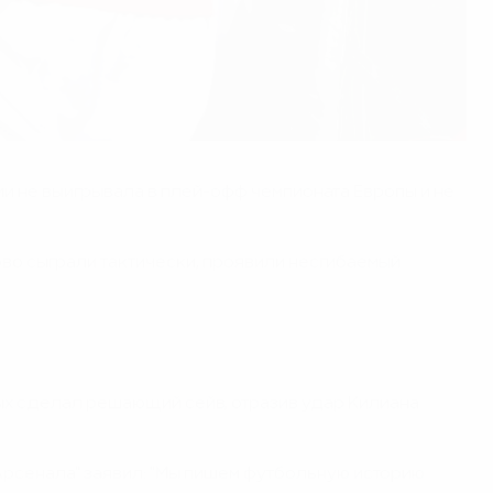
ии не выигрывала в плей-офф чемпионата Европы и не
ово сыграли тактически, проявили несгибаемый
овых сделал решающий сейв, отразив удар Килиана
"Арсенала" заявил: "Мы пишем футбольную историю