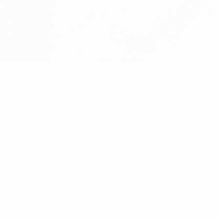
лся, когда его никто не ожидал. Ранее сборная Швейцар
рная Франции. Это был действующий чемпион мира.
льти
, выдав практически идеальный матч. Альпийцы здор
ратарь Ян Соммер, который в серии послематчевых 11-метр
ой матча
за отличную игру в центре поля. Полузащитник 