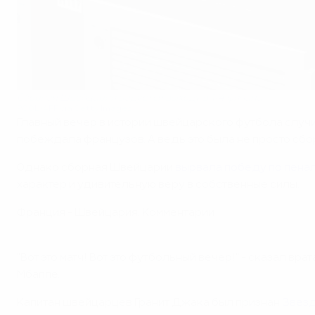
Сборная Швейцарии радуется выходу в 1/4 финала
POOL/AFP via Getty Images
Главный вечер в истории швейцарского футбола случи
побеждала французов. А ведь это была не просто сбо
Однако сборная Швейцарии
вырвала победу по пена
характер и удивительную веру в собственные силы.
Франция - Швейцария. Комментарии
"Вот это матч! Вот это футбольный вечер!" - сказал в
Мбаппе.
Капитан швейцарцев Гранит Джака был признан
Звезд