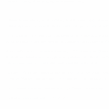
своей страны. И теперь мы можем мечтать".
Швейцария и Испания идут дальше
Швейцария никогда не побеждала в плей-офф чемпиона
швейцарцы уступили во всех трех предыдущих сериях 
Но в Бухаресте команда Владимира Петковича доказала
играли в высочайшем темпе, не давая французам своб
И это работало, по крайней мере до 55-й минуты. Фра
в первом тайме и могла удвоить преимущество, если б
несколько минут "трехцветные" уже вели в счете.
Однако сборная Швейцарии не опустила рук и заслужил
отметил Марио Гавранович. Он сравнял счет незадолг
"Это самый прекрасный вечер", - добавил Сеферович.
Скачать приложение ЕВРО-2020