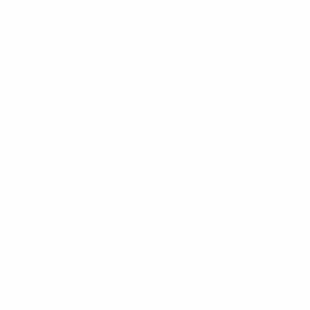
та Европы, а матч на выбывание на крупном турнире посл
пенальти. Так они вылетели с ЕВРО-2016,
проиграв по пе
, что такая незавидная статистика ничего не значит. Фу
одного пространства, и постоянно создавали проблемы о
нцузы к тому моменту не нанесли ни единого удара в ств
ы Рикардо Родригес реализовал 11-метровый. Но Юго Льори
а путевку в четвертьфинал. "Горжусь тем, что забил тако
о до конца основного времени и перевел выяснение отно
 Прекрасный, эмоциональный и исторический.