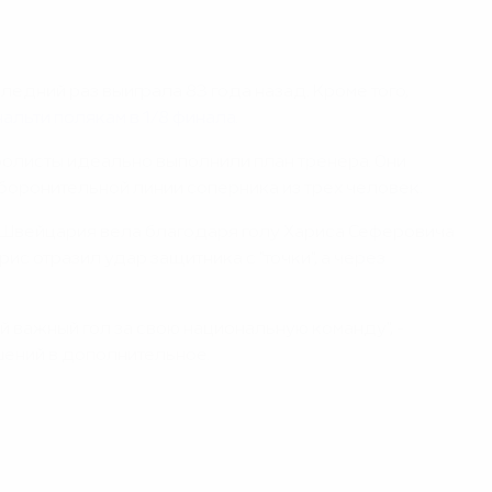
едний раз выиграла 83 года назад. Кроме того,
нальти полякам в 1/8 финала
.
тболисты идеально выполнили план тренера. Они
боронительной линии соперника из трех человек.
ор, Швейцария вела благодаря голу Хариса Сеферовича
с отразил удар защитника с "точки", а через
й важный гол за свою национальную команду", -
шений в дополнительное.