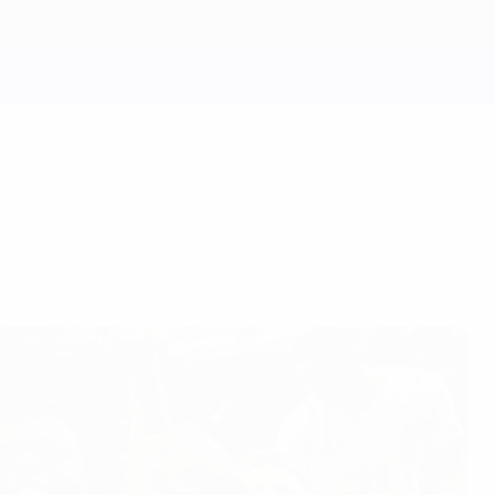
ф ЕВРО.