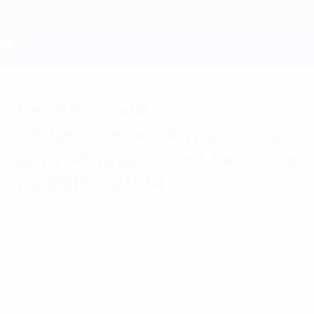
Skip
to
main
content
ЕВРО-2028
Бесплатный
общественный транспорт
для обладателей билетов
на ЕВРО-2024
четверг, 19 октября 2023 г.
Обладатели билетов на матчи финальной
стадии ЕВРО-2024 смогут бесплатно
пользоваться услугами экологичного
общественного транспорта в 10