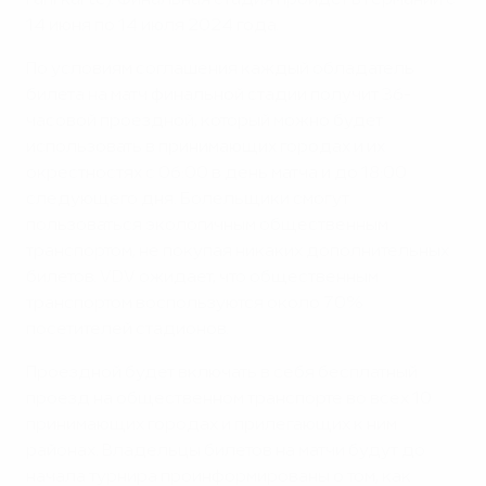
Fahrkarte). Финальная стадия пройдет в Германии с
14 июня по 14 июля 2024 года.
По условиям соглашения каждый обладатель
билета на матч финальной стадии получит 36-
часовой проездной, который можно будет
использовать в принимающих городах и их
окрестностях с 06:00 в день матча и до 18:00
следующего дня. Болельщики смогут
пользоваться экологичным общественным
транспортом, не покупая никаких дополнительных
билетов. VDV ожидает, что общественным
транспортом воспользуются около 70%
посетителей стадионов.
Проездной будет включать в себя бесплатный
проезд на общественном транспорте во всех 10
принимающих городах и прилегающих к ним
районах. Владельцы билетов на матчи будут до
начала турнира проинформированы о том, как