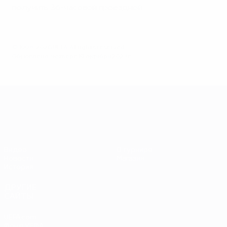
получить 36-часовой проездной.
© 1998-2026 UEFA. All rights reserved.
Обновлено: четверг, 19 октября 2023 г.
ЕВРО-2028
Видео
О турнире
Новости
Магазин
История
ДРУГИЕ
САЙТЫ
UEFA.com
Фонд УЕФА