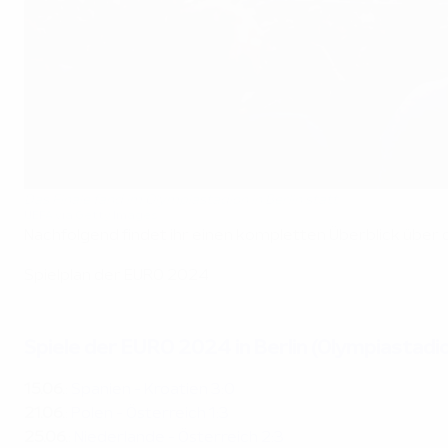
Das Finale fand im Olympiastadion in Berlin statt
UEFA via Getty Images
Nachfolgend findet ihr einen kompletten Überblick über d
Spielplan der EURO 2024
Spiele der EURO 2024 in Berlin (Olympiastadio
15.06.
:
Spanien - Kroatien 3:0
21.06.
:
Polen - Österreich 1:3
25.06.
:
Niederlande - Österreich 2:3