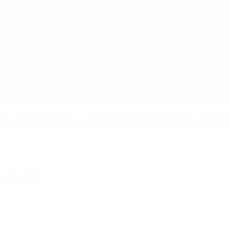
ie einzelnen Partien in den
zehn Gastgeberstädten der EUR
n Berlin)