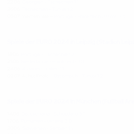
22.06.
:
Georgien - Tschechien 1:1
26.06.
:
Tschechien - Türkei 1:2
05.07.
: Viertelfinale –
Portugal - Frankreich 0:0 n.V., 3:5 i.E.
EURO 2024 Gastgeberstädte: Hamburg
Spiele der EURO 2024 in Leipzig (Stadion Leip
18.06.
:
Portugal - Tschechien 2:1
21.06.
:
Niederlande - Frankreich 0:0
24.06.
:
Kroatien - Italien 1:1
02.07.
: Achtelfinale –
Österreich - Türkei 1:2
EURO 2024 Gastgeberstädte: Leipzig
Spiele der EURO 2024 in München (Fußball Ar
14.06.
:
Deutschland - Schottland 5:1
17.06.
:
Rumänien - Ukraine 3:0
20.06.
:
Slowenien - Serbien 1:1