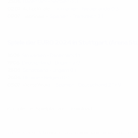
25.06.
:
Dänemark - Serbien 0:0
02.07.
: Achtelfinale –
Rumänien - Niederlande 0:3
09.07.
: Halbfinale –
Spanien - Frankreich 2:1
EURO 2024 Gastgeberstädte: München
Spiele der EURO 2024 in Stuttgart (Arena St
16.06.
:
Slowenien - Dänemark 1:1
19.06.
:
Deutschland - Ungarn 2:0
23.06.
:
Schottland - Ungarn 0:1
26.06.
:
Ukraine - Belgien 0:0
05.07.
: Viertelfinale –
Spanien - Deutschland 2:1 n.V.
EURO 2024 Gastgeberstädte: Stuttgart
Kompletter Spielplan zum Download
© 1998-2026 UEFA. All rights reserved.
Обновлено: воскресенье, 14 июля