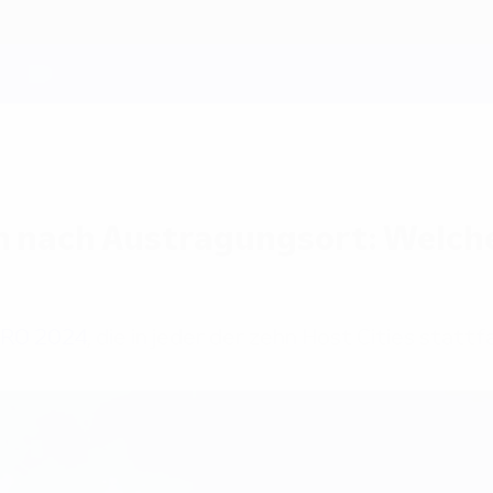
 nach Austragungsort: Welche 
RO 2024
, die in jeder der zehn Host Cities statt