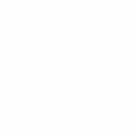
zig)
ena München)