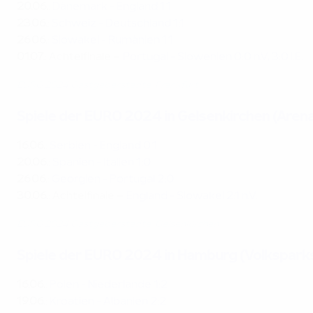
20.06.
:
Dänemark - England 1:1
23.06.
:
Schweiz - Deutschland 1:1
26.06.
:
Slowakei - Rumänien 1:1
01.07.
: Achtelfinale –
Portugal - Slowenien 0:0 n.V, 3:0 i.E.
EURO 2024 Gastgeberstädte: Frankfurt
Spiele der EURO 2024 in Gelsenkirchen (Aren
16.06.
:
Serbien - England 0:1
20.06.
:
Spanien - Italien 1:0
26.06.
:
Georgien - Portugal 2:0
30.06.
: Achtelfinale –
England - Slowakei 2:1 n.V.
EURO 2024 Gastgeberstädte: Gelsenkirchen
Spiele der EURO 2024 in Hamburg (Volkspar
16.06.
:
Polen - Niederlande 1:2
19.06.
:
Kroatien - Albanien 2:2