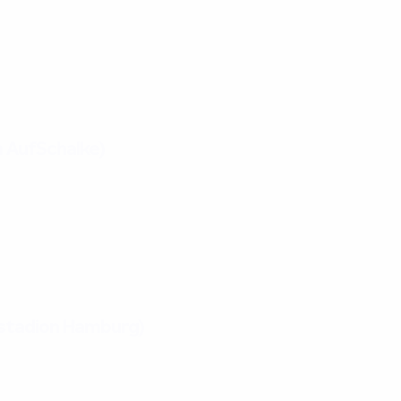
a AufSchalke)
kstadion Hamburg)