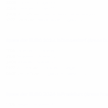
22.06.
:
Türkei - Portugal 0:3
25.06.
:
Frankreich - Polen 1:1
29.06.
: Achtelfinale –
Deutschland - Dänemark 2:0
10.07.
: Halbfinale –
Niederlande - England 1:2
EURO 2024 Gastgeberstädte: Dortmund
Spiele der EURO 2024 in Düsseldorf (Arena D
17.06.
:
Österreich - Frankreich 0:1
21.06.
:
Slowakei - Ukraine 1:2
24.06.
:
Albanien - Spanien 0:1
01.07.
: Achtelfinale –
Frankreich - Belgien 1:0
06.07.
: Viertelfinale –
England - Schweiz 1:1 n.V., 5:3 i.E.
EURO 2024 Gastgeberstädte: Düsseldorf
Spiele der EURO 2024 in Frankfurt (Arena Fra
17.06.
:
Belgien - Slowakei 0:1