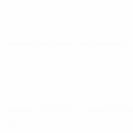
29.06.
: Achtelfinale –
Schweiz - Italien 2:0
06.07.
: Viertelfinale –
Niederlande - Türkei 2:1
14.07.
: Finale –
Spanien - England 2:1
EURO 2024 Gastgeberstädte: Berlin
Spiele der EURO 2024 in Köln (Stadion Köln)
15.06.
:
Ungarn - Schweiz 1:3
19.06.
:
Schottland - Schweiz 1:1
22.06.
:
Belgien - Rumänien 2:0
25.06.
:
England - Slowenien 0:0
30.06.
: Achtelfinale –
Spanien - Georgien 4:1
EURO 2024 Gastgeberstädte: Köln
Spiele der EURO 2024 in Dortmund (BVB Sta
15.06.
:
Italien - Albanien 2:1
18.06.
:
Türkei - Georgien 3:1