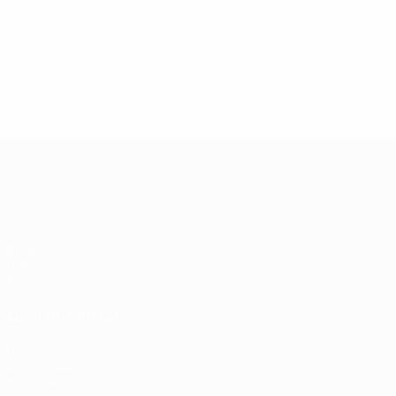
35
33
Беньяминсен
Я. Миккельсен
ЕВРО-2028
Видео
Новости
История
ДРУГИЕ САЙТЫ
UEFA.com
Фонд УЕФА
Магазин