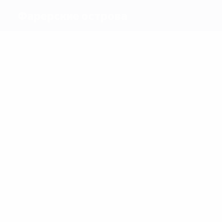
Фарерские острова
Голы
6
4
Р. Якобсен
Т. Йонссон
Матчи