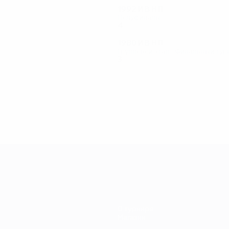
1992
И
В
Н
П
Полуфиналы
4
2
2
0
1980
И
В
Н
П
Групповой этап - Финальный тур
3
1
1
1
О турнире
Магазин