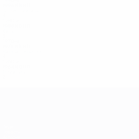
1990-е
1996
И
В
Н
П
Четвертьфиналы
4
1
2
1
1980-е
1988
И
В
Н
П
Финал
5
4
0
1
1970-е
1976
И
В
Н
П
Матч за третье место
4
3
0
1
1960-е
1964
И
В
Н
П
1/8 финала
2
0
1
1
ЕВРО-2028
Видео
Новости
История