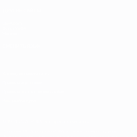
ДРУГИЕ САЙТЫ
UEFA.com
Фонд УЕФА
Магазин
СМЕНИТЬ ЯЗЫК
Русский
English
Français
Deutsch
Русский
Español
Italiano
Конфиденциальность
Правила и условия
Правила в отношении cookie
Настройки куки
© 1998-2026 УЕФА. Все права защищены
Название UEFA, логотип УЕФА, а также элементы дизайна, от