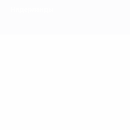
Нидерланды
1
Голы
19
16
Хунтелаар
ван Перси
Матчи