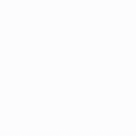
Português
носящиеся к соревнованиям УЕФА, являются зарегистрированными