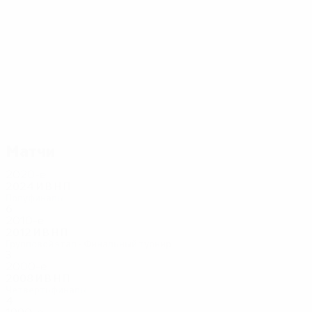
38
37
Снейдер
ван дер Сар
Матчи
2020-е
2024
И
В
Н
П
Полуфиналы
6
3
1
2
2010-е
2012
И
В
Н
П
Групповой этап - Финальный турнир
3
0
0
3
2000-е
2008
И
В
Н
П
Четвертьфиналы
4
3
0
1