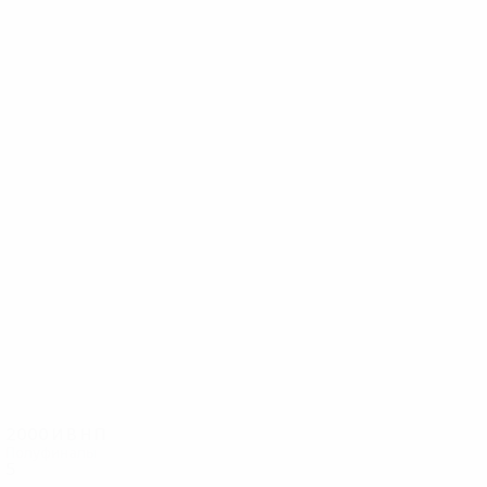
29
29
Гуллит
Зеедорф
2000
И
В
Н
П
Полуфиналы
5
4
1
0