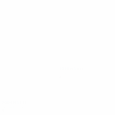
32
31
ван дер Ваарт
Ф. де Бур
2020
И
В
Н
П
1/8 финала
4
3
0
1
2004
И
В
Н
П
Полуфиналы
5
1
2
2