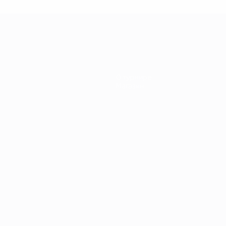
ЕВРО-84
ранция -
Португалия
О турнире
Магазин
Português