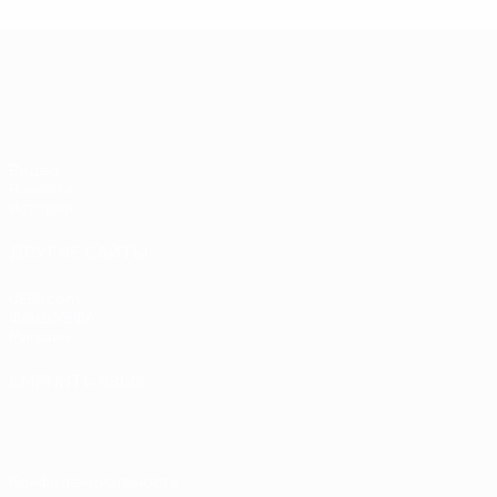
Ф
ЕВРО-2028
Видео
Новости
История
ДРУГИЕ САЙТЫ
UEFA.com
Фонд УЕФА
Магазин
СМЕНИТЬ ЯЗЫК
Русский
English
Français
Deutsch
Русский
Español
Italiano
Конфиденциальность