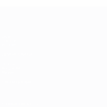
Ф
ЕВРО-2028
Видео
Новости
История
ДРУГИЕ САЙТЫ
UEFA.com
Фонд УЕФА
Магазин
СМЕНИТЬ ЯЗЫК
Русский
English
Français
Deutsch
Русский
Español
Italiano
Конфиденциальность