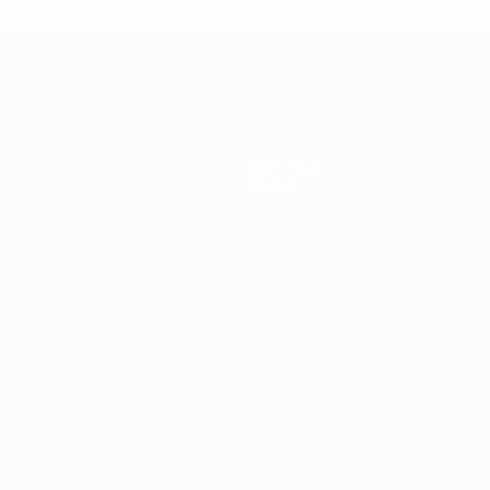
ЕВРО-84
ранция -
Португалия
О турнире
Магазин
Português