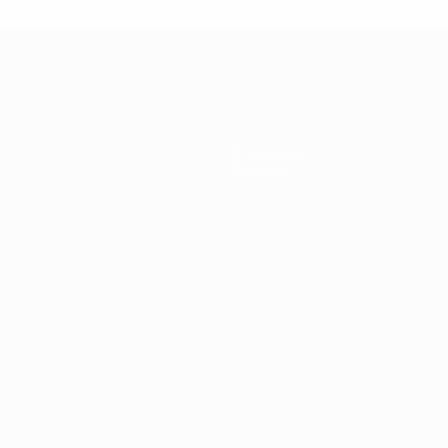
ЕВРО-84
ранция -
Португалия
О турнире
Магазин
Português