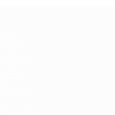
Ф
ЕВРО-2028
Видео
Новости
История
ДРУГИЕ САЙТЫ
UEFA.com
Фонд УЕФА
Магазин
СМЕНИТЬ ЯЗЫК
Русский
English
Français
Deutsch
Русский
Español
Italiano
Конфиденциальность